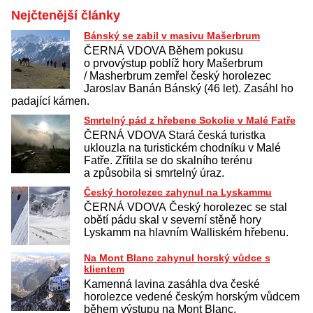
Nejčtenější články
Bánský se zabil v masivu Mašerbrum
ČERNÁ VDOVA Během pokusu
o prvovýstup poblíž hory Mašerbrum
/ Masherbrum zemřel český horolezec
Jaroslav Banán Bánský (46 let). Zasáhl ho
padající kámen.
Smrtelný pád z hřebene Sokolie v Malé Fatře
ČERNÁ VDOVA Stará česká turistka
uklouzla na turistickém chodníku v Malé
Fatře. Zřítila se do skalního terénu
a způsobila si smrtelný úraz.
Český horolezec zahynul na Lyskammu
ČERNÁ VDOVA Český horolezec se stal
obětí pádu skal v severní stěně hory
Lyskamm na hlavním Walliském hřebenu.
Na Mont Blanc zahynul horský vůdce s
klientem
Kamenná lavina zasáhla dva české
horolezce vedené českým horským vůdcem
během výstupu na Mont Blanc.