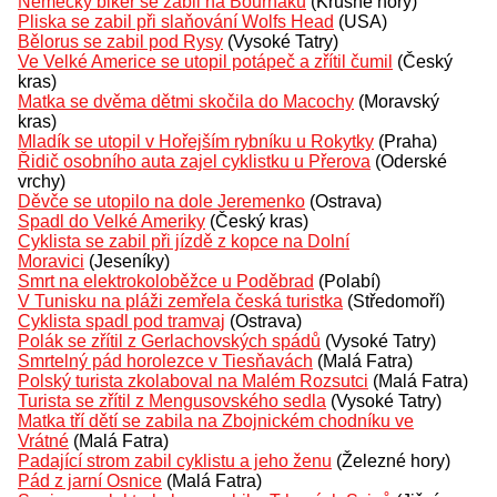
Německý biker se zabil na Bouřňáku
(Krušné hory)
Pliska se zabil při slaňování Wolfs Head
(USA)
Bělorus se zabil pod Rysy
(Vysoké Tatry)
Ve Velké Americe se utopil potápeč a zřítil čumil
(Český
kras)
Matka se dvěma dětmi skočila do Macochy
(Moravský
kras)
Mladík se utopil v Hořejším rybníku u Rokytky
(Praha)
Řidič osobního auta zajel cyklistku u Přerova
(Oderské
vrchy)
Děvče se utopilo na dole Jeremenko
(Ostrava)
Spadl do Velké Ameriky
(Český kras)
Cyklista se zabil při jízdě z kopce na Dolní
Moravici
(Jeseníky)
Smrt na elektrokoloběžce u Poděbrad
(Polabí)
V Tunisku na pláži zemřela česká turistka
(Středomoří)
Cyklista spadl pod tramvaj
(Ostrava)
Polák se zřítil z Gerlachovských spádů
(Vysoké Tatry)
Smrtelný pád horolezce v Tiesňavách
(Malá Fatra)
Polský turista zkolaboval na Malém Rozsutci
(Malá Fatra)
Turista se zřítil z Mengusovského sedla
(Vysoké Tatry)
Matka tří dětí se zabila na Zbojnickém chodníku ve
Vrátné
(Malá Fatra)
Padající strom zabil cyklistu a jeho ženu
(Železné hory)
Pád z jarní Osnice
(Malá Fatra)