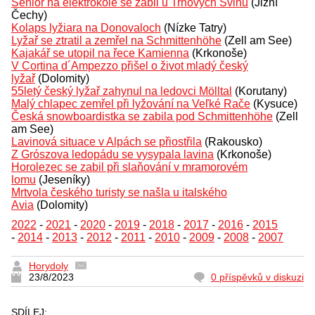
Senior na elektrokole se zabil u Trhových Svinů
(Jižní
Čechy)
Kolaps lyžiara na Donovaloch
(Nízke Tatry)
Lyžař se ztratil a zemřel na Schmittenhöhe
(Zell am See)
Kajakář se utopil na řece Kamienna
(Krkonoše)
V Cortina d´Ampezzo přišel o život mladý český
lyžař
(Dolomity)
55letý český lyžař zahynul na ledovci Mölltal
(Korutany)
Malý chlapec zemřel při lyžování na Veľké Rače
(Kysuce)
Česká snowboardistka se zabila pod Schmittenhöhe
(Zell
am See)
Lavinová situace v Alpách se přiostřila
(Rakousko)
Z Grószova ledopádu se vysypala lavina
(Krkonoše)
Horolezec se zabil při slaňování v mramorovém
lomu
(Jeseníky)
Mrtvola českého turisty se našla u italského
Avia
(Dolomity)
2022
-
2021
-
2020
-
2019
-
2018
-
2017
-
2016
-
2015
-
2014
-
2013
-
2012
-
2011
-
2010
-
2009
-
2008
-
2007
Horydoly
23/8/2023
0 příspěvků v diskuzi
SDÍLEJ: