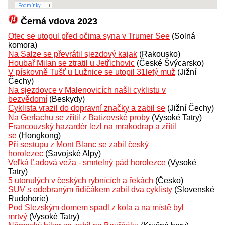
Černá vdova 2023
Otec se utopul před očima syna v Trumer See
(Solná
komora)
Na Salze se převrátil sjezdový kajak
(Rakousko)
Houbař Milan se ztratil u Jetřichovic
(České Švýcarsko)
V pískovně Tušť u Lužnice se utopil 31letý muž
(Jižní
Čechy)
Na sjezdovce v Malenovicích našli cyklistu v
bezvědomí
(Beskydy)
Cyklista vrazil do dopravní značky a zabil se
(Jižní Čechy)
Na Gerlachu se zřítil z Batizovské proby
(Vysoké Tatry)
Francouzský hazardér lezl na mrakodrap a zřítil
se
(Hongkong)
Při sestupu z Mont Blanc se zabil český
horolezec
(Savojské Alpy)
Veľká Ľadová veža - smrtelný pád horolezce
(Vysoké
Tatry)
5 utonulých v českých rybnících a řekách
(Česko)
SUV s odebraným řidičákem zabil dva cyklisty
(Slovenské
Rudohorie)
Pod Slezským domem spadl z kola a na místě byl
mrtvý
(Vysoké Tatry)