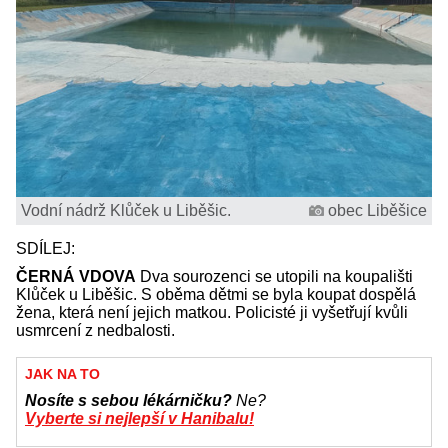
Vodní nádrž Klůček u Liběšic.
obec Liběšice
SDÍLEJ:
ČERNÁ VDOVA
Dva sourozenci se utopili na koupališti
Klůček u Liběšic. S oběma dětmi se byla koupat dospělá
žena, která není jejich matkou. Policisté ji vyšetřují kvůli
usmrcení z nedbalosti.
JAK NA TO
Nosíte s sebou lékárničku?
Ne?
Vyberte si nejlepší v Hanibalu!