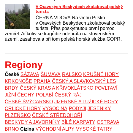
V Oravských Beskydech zkolaboval polský
turista
ČERNÁ VDOVA Na vrchu Pilsko
v Oravských Beskydech zkolaboval polský
turista. Přes poskytnutou první pomoc
zemřel. Ačkoliv se tragédie odehrála na slovenském
území, zasahovala při tom polská horská služba GOPR.
Regiony
České
SÁZAVA
ŠUMAVA
RALSKO
KRUŠNÉ HORY
KRKONOŠE
PRAHA
ČESKÝ A SLAVKOVSKÝ LES
BRDY
ČESKÝ KRAS A KŘIVOKLÁTSKO
POVLTAVÍ
JIŽNÍ ČECHY
POLABÍ
ČESKÝ RÁJ
ČESKÉ ŠVÝCARSKO
JIZERSKÉ A LUŽICKÉ HORY
ORLICKÉ HORY
VYSOČINA
PODYJÍ
JESENÍKY
PLZEŇSKO
ČESKÉ STŘEDOHOŘÍ
BESKYDY A JAVORNÍKY
BÍLÉ KARPATY
OSTRAVA
BRNO
Cizina
VÝCHODNÍ ALPY
VYSOKÉ TATRY