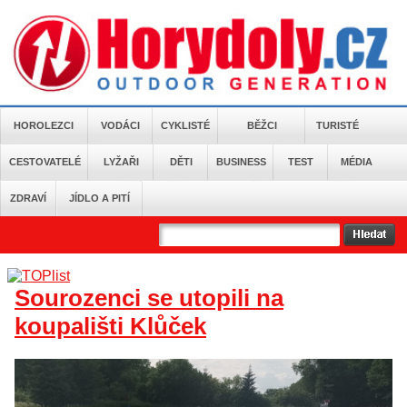
HOROLEZCI
VODÁCI
CYKLISTÉ
BĚŽCI
TURISTÉ
CESTOVATELÉ
LYŽAŘI
DĚTI
BUSINESS
TEST
MÉDIA
ZDRAVÍ
JÍDLO A PITÍ
Sourozenci se utopili na
koupališti Klůček