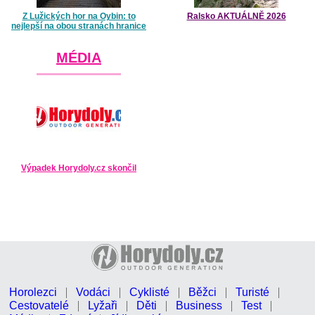
Z Lužických hor na Oybin: to
Ralsko AKTUÁLNĚ 2026
nejlepší na obou stranách hranice
MÉDIA
Výpadek Horydoly.cz skončil
Horolezci
Vodáci
Cyklisté
Běžci
Turisté
Cestovatelé
Lyžaři
Děti
Business
Test