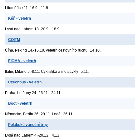
Litoměřice
11.-16.9.
11.9.
Kůň - veletrh
Lysá nad Labem
18.-20.9.
18.9.
COITM
Čína, Peking
14.-16.10. veletrh cestovního ruchu
14.10.
EICMA - veletrh
Itálie, Miláno
5.-8.11. Cyklistika a motocykly
5.11.
Czechbus - veletrh
Praha, Letňany
24.-26.11.
24.11.
Boot - veletrh
Německo, Berlín
26.-29.11. Lodě
26.11.
Polabské vánoční trhy
Lysá nad Labem
4.-20.12.
4.12.