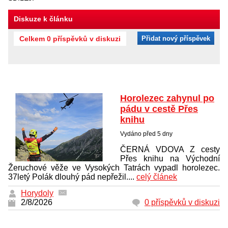
Diskuze k článku
Celkem 0 příspěvků v diskuzi
Přidat nový příspěvek
Horolezec zahynul po
pádu v cestě Přes
knihu
Vydáno před 5 dny
ČERNÁ VDOVA Z cesty
Přes knihu na Východní
Žeruchové věže ve Vysokých Tatrách vypadl horolezec.
37letý Polák dlouhý pád nepřežil....
celý článek
Horydoly
2/8/2026
0 příspěvků v diskuzi