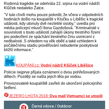
Rodinná tragédie se odehrála 22. srpna na vodní nádrži
Klůček nedaleko Žatce.
"V tuto chvíli mohu pouze potvrdit, že včera v odpoledních
hodinách došlo na koupališti v Klučku u Liběšic k tragické
události, kdy utonuly dvě nezletilé osoby," uvedla pro
média policejní mluvčí Ilona Gazdošová. "Kriminalisté v
souvislosti s touto událostí zahájili úkony trestního řízení
pro podezření ze spáchání trestného činu usmrcení z
nedbalosti. S ohledem na věk obětí a také vzhledem k
počátečnímu stadiu prověřování nebudeme poskytovat
bližší informace."
KOUPÁNÍ.cz:
Vodní nádrž Klůček Liběšice
Policie nejprve přijala oznámení o dvou pohřešovaných
dětech. Později se našla jejich těla po vodou.
Provozovatelé koupaliště zavřeli do ukončení policejního
šetření.
JEZERO LHOTA 2018:
Dva malí Vietnamci se utopili