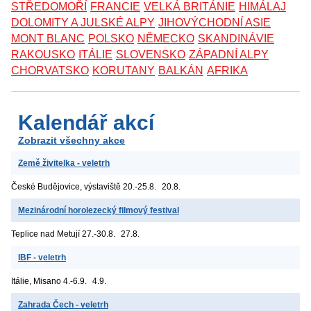
STŘEDOMOŘÍ
FRANCIE
VELKÁ BRITÁNIE
HIMÁLAJ
DOLOMITY A JULSKÉ ALPY
JIHOVÝCHODNÍ ASIE
MONT BLANC
POLSKO
NĚMECKO
SKANDINÁVIE
RAKOUSKO
ITÁLIE
SLOVENSKO
ZÁPADNÍ ALPY
CHORVATSKO
KORUTANY
BALKÁN
AFRIKA
Kalendář akcí
Zobrazit všechny akce
Země živitelka - veletrh
České Budějovice, výstaviště
20.-25.8.
20.8.
Mezinárodní horolezecký filmový festival
Teplice nad Metují
27.-30.8.
27.8.
IBF - veletrh
Itálie, Misano
4.-6.9.
4.9.
Zahrada Čech - veletrh