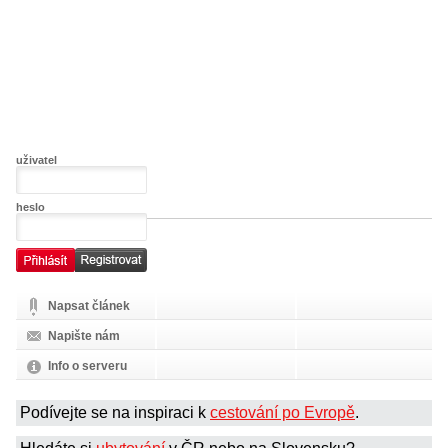
uživatel
heslo
Napsat článek
Napište nám
Info o serveru
Podívejte se na inspiraci k
cestování po Evropě
.