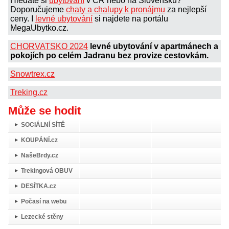
Hledáte si
ubytování
v ČR nebo na Slovensku?
Doporučujeme
chaty a chalupy k pronájmu
za nejlepší
ceny. I
levné ubytování
si najdete na portálu
MegaUbytko.cz.
CHORVATSKO 2024
levné ubytování v apartmánech a
pokojích po celém Jadranu bez provize cestovkám.
Snowtrex.cz
Treking.cz
Může se hodit
SOCIÁLNÍ SÍTĚ
KOUPÁNÍ.cz
NašeBrdy.cz
Trekingová OBUV
DESÍTKA.cz
Počasí na webu
Lezecké stěny