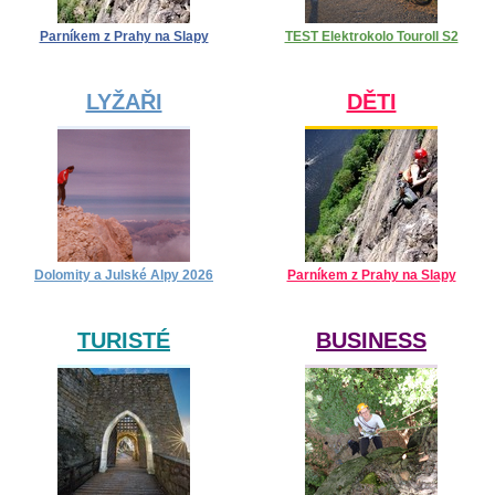
Parníkem z Prahy na Slapy
TEST Elektrokolo Touroll S2
LYŽAŘI
DĚTI
Dolomity a Julské Alpy 2026
Parníkem z Prahy na Slapy
TURISTÉ
BUSINESS