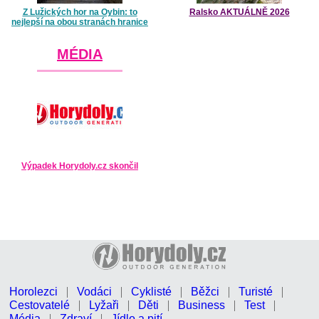
Z Lužických hor na Oybin: to
Ralsko AKTUÁLNĚ 2026
nejlepší na obou stranách hranice
MÉDIA
Výpadek Horydoly.cz skončil
Horolezci
Vodáci
Cyklisté
Běžci
Turisté
Cestovatelé
Lyžaři
Děti
Business
Test
Média
Zdraví
Jídlo a pití