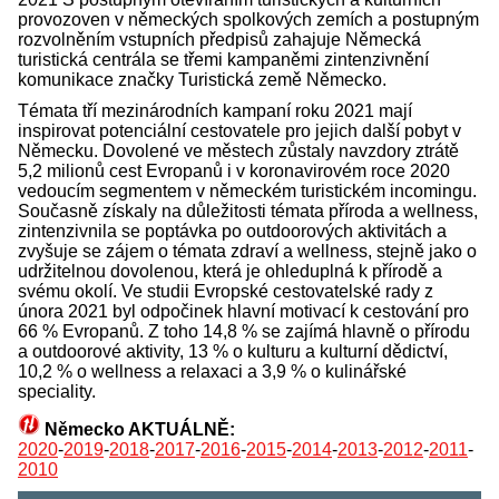
provozoven v německých spolkových zemích a postupným
rozvolněním vstupních předpisů zahajuje Německá
turistická centrála se třemi kampaněmi zintenzivnění
komunikace značky Turistická země Německo.
Témata tří mezinárodních kampaní roku 2021 mají
inspirovat potenciální cestovatele pro jejich další pobyt v
Německu. Dovolené ve městech zůstaly navzdory ztrátě
5,2 milionů cest Evropanů i v koronavirovém roce 2020
vedoucím segmentem v německém turistickém incomingu.
Současně získaly na důležitosti témata příroda a wellness,
zintenzivnila se poptávka po outdoorových aktivitách a
zvyšuje se zájem o témata zdraví a wellness, stejně jako o
udržitelnou dovolenou, která je ohleduplná k přírodě a
svému okolí. Ve studii Evropské cestovatelské rady z
února 2021 byl odpočinek hlavní motivací k cestování pro
66 % Evropanů. Z toho 14,8 % se zajímá hlavně o přírodu
a outdoorové aktivity, 13 % o kulturu a kulturní dědictví,
10,2 % o wellness a relaxaci a 3,9 % o kulinářské
speciality.
Německo AKTUÁLNĚ:
2020
-
2019
-
2018
-
2017
-
2016
-
2015
-
2014
-
2013
-
2012
-
2011
-
2010