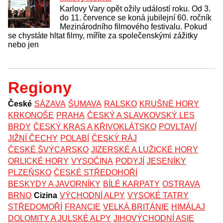
Karlovy Vary opět ožily událostí roku. Od 3.
do 11. července se koná jubilejní 60. ročník
Mezinárodního filmového festivalu. Pokud
se chystáte hltat filmy, míříte za společenskými zážitky
nebo jen
Regiony
České
SÁZAVA
ŠUMAVA
RALSKO
KRUŠNÉ HORY
KRKONOŠE
PRAHA
ČESKÝ A SLAVKOVSKÝ LES
BRDY
ČESKÝ KRAS A KŘIVOKLÁTSKO
POVLTAVÍ
JIŽNÍ ČECHY
POLABÍ
ČESKÝ RÁJ
ČESKÉ ŠVÝCARSKO
JIZERSKÉ A LUŽICKÉ HORY
ORLICKÉ HORY
VYSOČINA
PODYJÍ
JESENÍKY
PLZEŇSKO
ČESKÉ STŘEDOHOŘÍ
BESKYDY A JAVORNÍKY
BÍLÉ KARPATY
OSTRAVA
BRNO
Cizina
VÝCHODNÍ ALPY
VYSOKÉ TATRY
STŘEDOMOŘÍ
FRANCIE
VELKÁ BRITÁNIE
HIMÁLAJ
DOLOMITY A JULSKÉ ALPY
JIHOVÝCHODNÍ ASIE