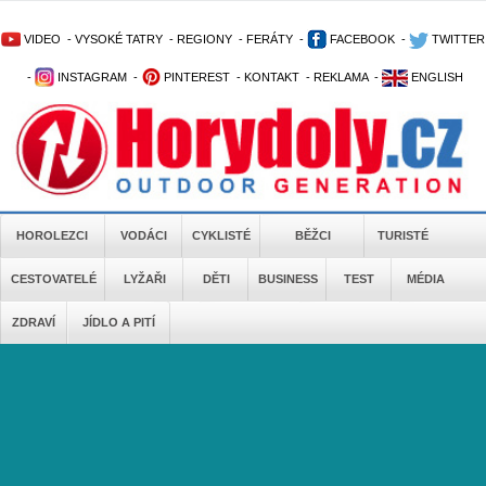
VIDEO
-
VYSOKÉ TATRY
-
REGIONY
-
FERÁTY
-
FACEBOOK
-
TWITTER
-
INSTAGRAM
-
PINTEREST
-
KONTAKT
-
REKLAMA
-
ENGLISH
HOROLEZCI
VODÁCI
CYKLISTÉ
BĚŽCI
TURISTÉ
CESTOVATELÉ
LYŽAŘI
DĚTI
BUSINESS
TEST
MÉDIA
ZDRAVÍ
JÍDLO A PITÍ