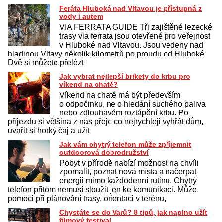
Feráta Hluboká nad Vltavou je přístupná z
vody i autem
VIA FERRATA GUIDE Tři zajištěné lezecké
trasy via ferrata jsou otevřené pro veřejnost
v Hluboké nad Vltavou. Jsou vedeny nad
hladinou Vltavy několik kilometrů po proudu od Hluboké.
Dvě si můžete přelézt
Jak vybrat nejlepší brikety do krbu pro
víkend na chatě?
Víkend na chatě má být především
o odpočinku, ne o hledání suchého paliva
nebo zdlouhavém roztápění krbu. Po
příjezdu si většina z nás přeje co nejrychleji vyhřát dům,
uvařit si horký čaj a užít
Jak vám chytrý telefon může zpříjemnit
outdoorová dobrodružství
Pobyt v přírodě nabízí možnost na chvíli
zpomalit, poznat nová místa a načerpat
energii mimo každodenní rutinu. Chytrý
telefon přitom nemusí sloužit jen ke komunikaci. Může
pomoci při plánování trasy, orientaci v terénu,
Chystáte se do Varů? 8 tipů, jak naplno užít
filmový festival