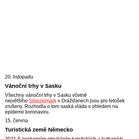
20. listopadu
Vánoční trhy v Sasku
Všechny vánoční trhy v Sasku včetně
největšího
Striezelmark
v Drážďanech jsou pro letošek
zrušeny. Rozhodla o tom saská vláda s ohledem na
epidemii koronaviru.
15. června
Turistická země Německo
2021 S postupným otevíráním turistických a kulturních