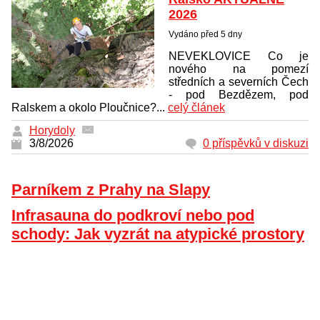
2026
Vydáno před 5 dny
NEVEKLOVICE Co je
nového na pomezí
středních a severních Čech
- pod Bezdězem, pod
Ralskem a okolo Ploučnice?...
celý článek
Horydoly
3/8/2026
0 příspěvků v diskuzi
Parníkem z Prahy na Slapy
Infrasauna do podkroví nebo pod
schody: Jak vyzrát na atypické prostory