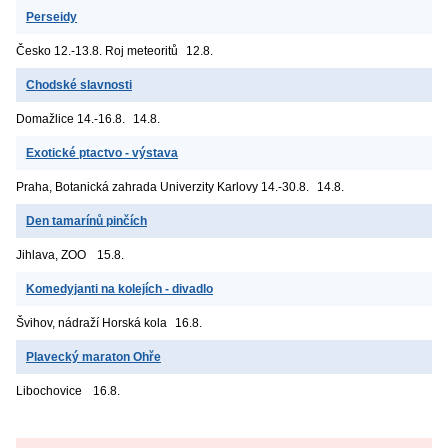
Perseidy
Česko
12.-13.8. Roj meteoritů
12.8.
Chodské slavnosti
Domažlice
14.-16.8.
14.8.
Exotické ptactvo - výstava
Praha, Botanická zahrada Univerzity Karlovy
14.-30.8.
14.8.
Den tamarínů pinčích
Jihlava, ZOO
15.8.
Komedyjanti na kolejích - divadlo
Švihov, nádraží
Horská kola
16.8.
Plavecký maraton Ohře
Libochovice
16.8.