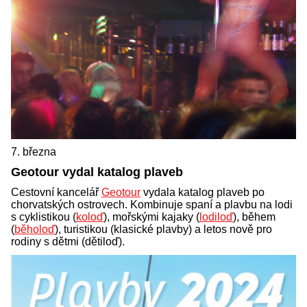
7. března
Geotour vydal katalog plaveb
Cestovní kancelář
Geotour
vydala katalog plaveb po
chorvatských ostrovech. Kombinuje spaní a plavbu na lodi
s cyklistikou (
koloď
), mořskými kajaky (
lodiloď
), během
(
běholoď
), turistikou (klasické plavby) a letos nově pro
rodiny s dětmi (dětiloď).