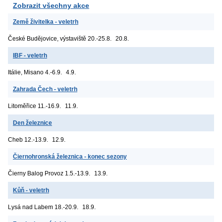
Zobrazit všechny akce
Země živitelka - veletrh
České Budějovice, výstaviště
20.-25.8.
20.8.
IBF - veletrh
Itálie, Misano
4.-6.9.
4.9.
Zahrada Čech - veletrh
Litoměřice
11.-16.9.
11.9.
Den železnice
Cheb
12.-13.9.
12.9.
Čiernohronská železnica - konec sezony
Čierny Balog
Provoz 1.5.-13.9.
13.9.
Kůň - veletrh
Lysá nad Labem
18.-20.9.
18.9.