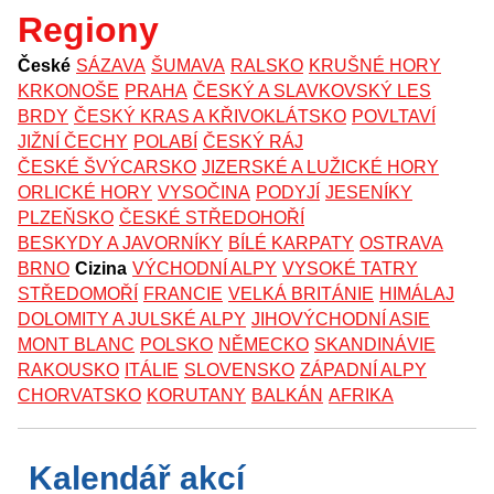
Regiony
České
SÁZAVA
ŠUMAVA
RALSKO
KRUŠNÉ HORY
KRKONOŠE
PRAHA
ČESKÝ A SLAVKOVSKÝ LES
BRDY
ČESKÝ KRAS A KŘIVOKLÁTSKO
POVLTAVÍ
JIŽNÍ ČECHY
POLABÍ
ČESKÝ RÁJ
ČESKÉ ŠVÝCARSKO
JIZERSKÉ A LUŽICKÉ HORY
ORLICKÉ HORY
VYSOČINA
PODYJÍ
JESENÍKY
PLZEŇSKO
ČESKÉ STŘEDOHOŘÍ
BESKYDY A JAVORNÍKY
BÍLÉ KARPATY
OSTRAVA
BRNO
Cizina
VÝCHODNÍ ALPY
VYSOKÉ TATRY
STŘEDOMOŘÍ
FRANCIE
VELKÁ BRITÁNIE
HIMÁLAJ
DOLOMITY A JULSKÉ ALPY
JIHOVÝCHODNÍ ASIE
MONT BLANC
POLSKO
NĚMECKO
SKANDINÁVIE
RAKOUSKO
ITÁLIE
SLOVENSKO
ZÁPADNÍ ALPY
CHORVATSKO
KORUTANY
BALKÁN
AFRIKA
Kalendář akcí