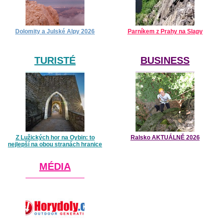
Dolomity a Julské Alpy 2026
Parníkem z Prahy na Slapy
TURISTÉ
BUSINESS
Z Lužických hor na Oybin: to
Ralsko AKTUÁLNĚ 2026
nejlepší na obou stranách hranice
MÉDIA