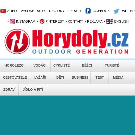
VIDEO
-
VYSOKÉ TATRY
-
REGIONY
-
FERÁTY
-
FACEBOOK
-
TWITTER
-
INSTAGRAM
-
PINTEREST
-
KONTAKT
-
REKLAMA
-
ENGLISH
HOROLEZCI
VODÁCI
CYKLISTÉ
BĚŽCI
TURISTÉ
CESTOVATELÉ
LYŽAŘI
DĚTI
BUSINESS
TEST
MÉDIA
ZDRAVÍ
JÍDLO A PITÍ