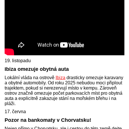
19. listopadu
Ibiza omezuje obytná auta
Lokální vláda na ostrově
Ibiza
drasticky omezuje karavany
a obytné automobily. Od roku 2025 nebudou moci připlout
trajektem, pokud si nerezervují místo v kempu. Zároveň
ostrov značně omezuje počet parkovacích míst pro obytná
auta a explicitně zakazuje stání na mořském břehu i na
pláži.
17. června
Pozor na bankomaty v Chorvatsku!
Nejen přímo v Chorvatsku, ale i cestou do této země dejte