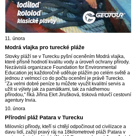
11. února
Modrá vlajka pro turecké pláže
Stovky pláží se v Turecku pyšní oceněním Modrá vlajka,
které přísně hodnotí kvalitu vody a úroveň ochrany přírody.
Nezávislá organizace Foundation for Environmental
Education jej každoročně uděluje plážím po celém světě a
jednou z velmocí co do počtu ocenění je právě Turecko.
"Za velmi dobré peníze tu můžete využít kvalitní servis a
užít si výlety jak za památkami, tak za nádhernou
přírodou,“ říká Jiřina Ekrt Jirušková, tisková mluvčí cestovní
agentury Invia.
10. února
Přírodní pláž Patara v Turecku
Milovníci přírody, kteří si chtějí odpočinout od civilizace a
davu lidí, zažijí pravý ráj na 18kilometrové pláži Patara v