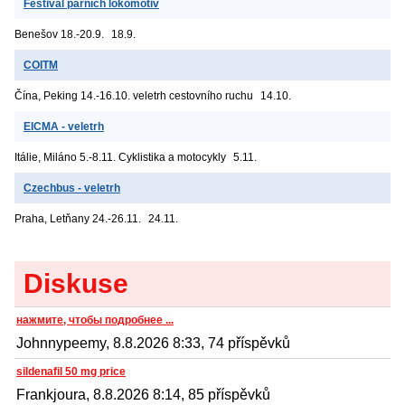
Festival parních lokomotiv
Benešov
18.-20.9.
18.9.
COITM
Čína, Peking
14.-16.10. veletrh cestovního ruchu
14.10.
EICMA - veletrh
Itálie, Miláno
5.-8.11. Cyklistika a motocykly
5.11.
Czechbus - veletrh
Praha, Letňany
24.-26.11.
24.11.
Diskuse
нажмите, чтобы подробнее ...
Johnnypeemy, 8.8.2026 8:33, 74 příspěvků
sildenafil 50 mg price
Frankjoura, 8.8.2026 8:14, 85 příspěvků