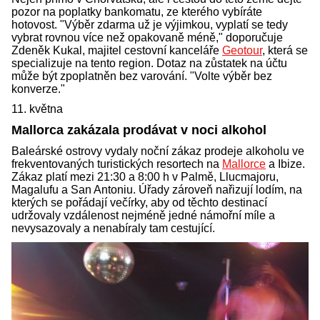
pozor na poplatky bankomatu, ze kterého vybíráte
hotovost. "Výběr zdarma už je výjimkou, vyplatí se tedy
vybrat rovnou více než opakovaně méně," doporučuje
Zdeněk Kukal, majitel cestovní kanceláře
Geotour
, která se
specializuje na tento region. Dotaz na zůstatek na účtu
může být zpoplatněn bez varování. "Volte výběr bez
konverze."
11. května
Mallorca zakázala prodávat v noci alkohol
Baleárské ostrovy vydaly noční zákaz prodeje alkoholu ve
frekventovaných turistických resortech na
Mallorce
a Ibize.
Zákaz platí mezi 21:30 a 8:00 h v Palmě, Llucmajoru,
Magalufu a San Antoniu. Úřady zároveň nařizují lodím, na
kterých se pořádají večírky, aby od těchto destinací
udržovaly vzdálenost nejméně jedné námořní míle a
nevysazovaly a nenabíraly tam cestující.