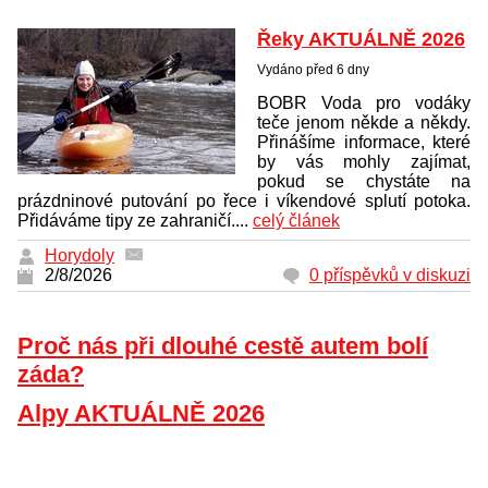
Řeky AKTUÁLNĚ 2026
Vydáno před 6 dny
BOBR Voda pro vodáky
teče jenom někde a někdy.
Přinášíme informace, které
by vás mohly zajímat,
pokud se chystáte na
prázdninové putování po řece i víkendové splutí potoka.
Přidáváme tipy ze zahraničí....
celý článek
Horydoly
2/8/2026
0 příspěvků v diskuzi
Proč nás při dlouhé cestě autem bolí
záda?
Alpy AKTUÁLNĚ 2026