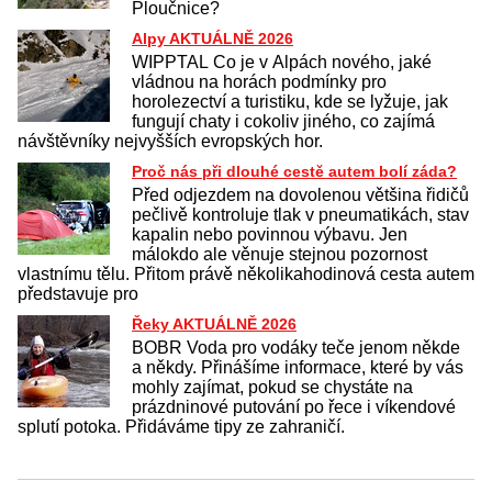
Ploučnice?
Alpy AKTUÁLNĚ 2026
WIPPTAL Co je v Alpách nového, jaké
vládnou na horách podmínky pro
horolezectví a turistiku, kde se lyžuje, jak
fungují chaty i cokoliv jiného, co zajímá
návštěvníky nejvyšších evropských hor.
Proč nás při dlouhé cestě autem bolí záda?
Před odjezdem na dovolenou většina řidičů
pečlivě kontroluje tlak v pneumatikách, stav
kapalin nebo povinnou výbavu. Jen
málokdo ale věnuje stejnou pozornost
vlastnímu tělu. Přitom právě několikahodinová cesta autem
představuje pro
Řeky AKTUÁLNĚ 2026
BOBR Voda pro vodáky teče jenom někde
a někdy. Přinášíme informace, které by vás
mohly zajímat, pokud se chystáte na
prázdninové putování po řece i víkendové
splutí potoka. Přidáváme tipy ze zahraničí.