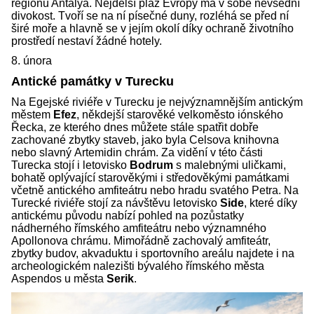
regionu Antalya. Nejdelší pláž Evropy má v sobě nevšední
divokost. Tvoří se na ní písečné duny, rozléhá se před ní
širé moře a hlavně se v jejím okolí díky ochraně životního
prostředí nestaví žádné hotely.
8. února
Antické památky v Turecku
Na Egejské riviéře v Turecku je nejvýznamnějším antickým
městem
Efez
, někdejší starověké velkoměsto iónského
Řecka, ze kterého dnes můžete stále spatřit dobře
zachované zbytky staveb, jako byla Celsova knihovna
nebo slavný Artemidin chrám. Za vidění v této části
Turecka stojí i letovisko
Bodrum
s malebnými uličkami,
bohatě oplývající starověkými i středověkými památkami
včetně antického amfiteátru nebo hradu svatého Petra. Na
Turecké riviéře stojí za návštěvu letovisko
Side
, které díky
antickému původu nabízí pohled na pozůstatky
nádherného římského amfiteátru nebo významného
Apollonova chrámu. Mimořádně zachovalý amfiteátr,
zbytky budov, akvaduktu i sportovního areálu najdete i na
archeologickém nalezišti bývalého římského města
Aspendos u města
Serik
.