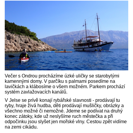
Večer s Ondrou procházíme úzké uličky se starobylými
kamennými domy. V parčíku s palmami posedíme na
lavičkách a klábosíme o všem možném. Parkem prochází
systém zavlažovacích kanálů.
V Jelse se prívě konají rybářské slavnosti - prodávají tu
ryby, hraje živá hudba, děti prodávají mušličky, obrázky a
všechno možné či nemožné. Jdeme se podívat na druhý
konec zátoky, kde už neslyšíme ruch městečka a při
odpočinku jsou slyšet jen mořské vlny. Cestou zpět vidíme
na zemi cikádu.