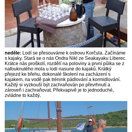
neděle:
Lodí se přesouváme k ostrovu Korčula. Začínáme
s kajaky. Stará se o nás Ondra Nikl ze Seakayaku Liberec.
Krátce nás proškolí, rozdělí na poloviny a první půlka se z
nafouknutého mola u lodi nasune do kajaků. Krátký
přejezd ke břehu, dokonalé školení na zacházení s
kajakem, na vodě pak trénink pádlování a kormidlování.
Každý si vyzkouší být zachraňován po převrhnutí a
zároveň i zachraňovat. Překvapivě je to jednoduché,
zvládne to každý.