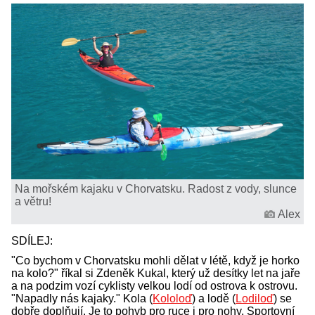
Na mořském kajaku v Chorvatsku. Radost z vody, slunce
a větru!
Alex
SDÍLEJ:
"Co bychom v Chorvatsku mohli dělat v létě, když je horko
na kolo?" říkal si Zdeněk Kukal, který už desítky let na jaře
a na podzim vozí cyklisty velkou lodí od ostrova k ostrovu.
"Napadly nás kajaky." Kola (
Kololoď
) a lodě (
Lodiloď
) se
dobře doplňují. Je to pohyb pro ruce i pro nohy. Sportovní