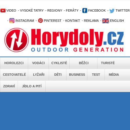
VIDEO
-
VYSOKÉ TATRY
-
REGIONY
-
FERÁTY
-
FACEBOOK
-
TWITTER
-
INSTAGRAM
-
PINTEREST
-
KONTAKT
-
REKLAMA
-
ENGLISH
HOROLEZCI
VODÁCI
CYKLISTÉ
BĚŽCI
TURISTÉ
CESTOVATELÉ
LYŽAŘI
DĚTI
BUSINESS
TEST
MÉDIA
ZDRAVÍ
JÍDLO A PITÍ