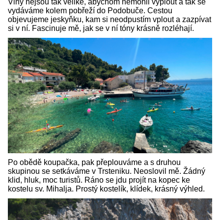
Vlny nejsou tak veliké, abychom nemohli vyplout a tak se
vydáváme kolem pobřeží do Podobuče. Cestou
objevujeme jeskyňku, kam si neodpustím vplout a zazpívat
si v ní. Fascinuje mě, jak se v ní tóny krásně rozléhají.
Po obědě koupačka, pak přeplouváme a s druhou
skupinou se setkáváme v Trsteniku. Neoslovil mě. Žádný
klid, hluk, moc turistů. Ráno se jdu projít na kopec ke
kostelu sv. Mihalja. Prostý kostelík, klídek, krásný výhled.