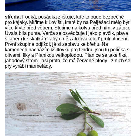
středa:
Fouká, posádka zjišťuje, kde to bude bezpečné
pro kajaky. Míříme k Lovišti, které by na Pelješaci mělo být
více kryté před větrem. Stojíme na kotvu před ním, v zátoce
Uvala bila punta. Verča se osvědčuje i jako plavčík, plave
s lanem ke skalkám, aby o ně zafixovala loď proti otáčení.
První skupina odjíždí, já si zaplavu ke břehu. Na
kamenech nacházím kšiltovku pro Ondru, jsou tu políčka s
olivami, fíky a Planikou velkoplodou. Planice se také říká
jahodový strom - asi proto, že má červené plody - z nich se
prý vyrábí marmelády.