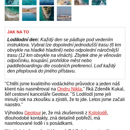
JAK NA TO
Lodilodní den:
Každý den se pádluje pod vedením
instruktora. Vybrat lze dopolední jednodušší trasu (6 km
obvykle na hladké hladině) nebo odpolední náročnější
trasu (12 km obvykle na vlnách). Zbytek dne je věnován
odpočinku, koupání, prohlídce měst nebo
paddleboardingu dle osobních preferencí. Loď každý
den přeplouvá do jiného přístavu.
"Chtěli jsme kvalitního vodáckého průvodce a jeden náš
klient nás nasměroval na
Ondru Nikla
," říká Zdeněk Kukal,
šéf cestovní kanceláře Geotour. "S Lodilodí jsme jeli
minulý rok na zkoušku a zjistili, že to jde. Letos jsme začali
naostro."
Výhodou
Geotour
je, že má zkušenosti z
Kololodě
,
dlouhodobé kontakty, zná detailně pobřeží, má
nasmlouvané lodě i s posádkami.