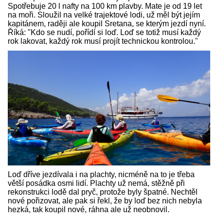
Spotřebuje 20 l nafty na 100 km plavby. Mate je od 19 let
na moři. Sloužil na velké trajektové lodi, už měl být jejím
kapitánem, raději ale koupil Sretana, se kterým jezdí nyní.
Říká: "Kdo se nudí, pořídí si loď. Loď se totiž musí každý
rok lakovat, každý rok musí projít technickou kontrolou."
Loď dříve jezdívala i na plachty, nicméně na to je třeba
větší posádka osmi lidí. Plachty už nemá, stěžně při
rekonstrukci lodě dal pryč, protože byly špatné. Nechtěl
nové pořizovat, ale pak si řekl, že by loď bez nich nebyla
hezká, tak koupil nové, ráhna ale už neobnovil.