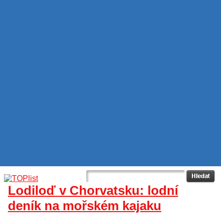
Lodiloď v Chorvatsku: lodní
deník na mořském kajaku