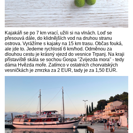
Kajakáři se po 7 km vrací, užili si na vlnách. Loď se
přesouvá dále, do klidnějších vod na druhou stranu
ostrova. Vyrážíme s kajaky na 15 km trasu. Občas fouká,
ale jde to. Jedeme rychlostí 6 km/hod. Odměnou za
dlouhou cestu je krásný vjezd do vesnice Trpanj. Na kraji
přístaviště skála se sochou Gospa "Zvijezda mora" - tedy
dáma Hvězda moře. Zatímco v ostatních chorvatských
vesničkách je zmrzka za 2 EUR, tady je za 1,50 EUR.