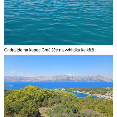
Ondra jde na kopec Gračišče na vyhlídku ke kříži.