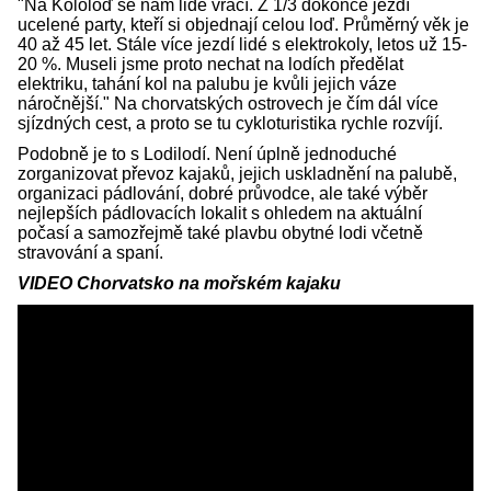
"Na Kololoď se nám lidé vrací. Z 1/3 dokonce jezdí
ucelené party, kteří si objednají celou loď. Průměrný věk je
40 až 45 let. Stále více jezdí lidé s elektrokoly, letos už 15-
20 %. Museli jsme proto nechat na lodích předělat
elektriku, tahání kol na palubu je kvůli jejich váze
náročnější." Na chorvatských ostrovech je čím dál více
sjízdných cest, a proto se tu cykloturistika rychle rozvíjí.
Podobně je to s Lodilodí. Není úplně jednoduché
zorganizovat převoz kajaků, jejich uskladnění na palubě,
organizaci pádlování, dobré průvodce, ale také výběr
nejlepších pádlovacích lokalit s ohledem na aktuální
počasí a samozřejmě také plavbu obytné lodi včetně
stravování a spaní.
VIDEO Chorvatsko na mořském kajaku