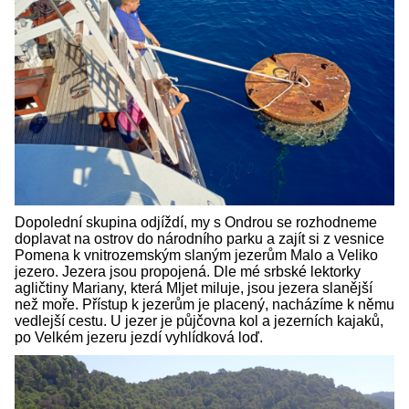
Dopolední skupina odjíždí, my s Ondrou se rozhodneme
doplavat na ostrov do národního parku a zajít si z vesnice
Pomena k vnitrozemským slaným jezerům Malo a Veliko
jezero. Jezera jsou propojená. Dle mé srbské lektorky
agličtiny Mariany, která Mljet miluje, jsou jezera slanější
než moře. Přístup k jezerům je placený, nacházíme k němu
vedlejší cestu. U jezer je půjčovna kol a jezerních kajaků,
po Velkém jezeru jezdí vyhlídková loď.