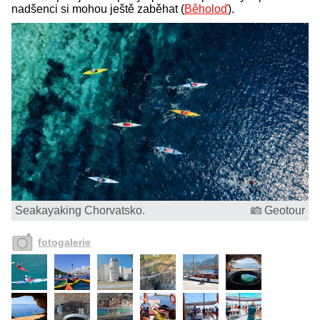
nadšenci si mohou ještě zaběhat (
Běholoď
).
Seakayaking Chorvatsko.
Geotour
fotogalerie