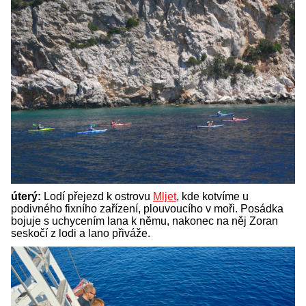
úterý:
Lodí přejezd k ostrovu
Mljet
, kde kotvíme u
podivného fixního zařízení, plouvoucího v moři. Posádka
bojuje s uchycením lana k němu, nakonec na něj Zoran
seskočí z lodi a lano přiváže.