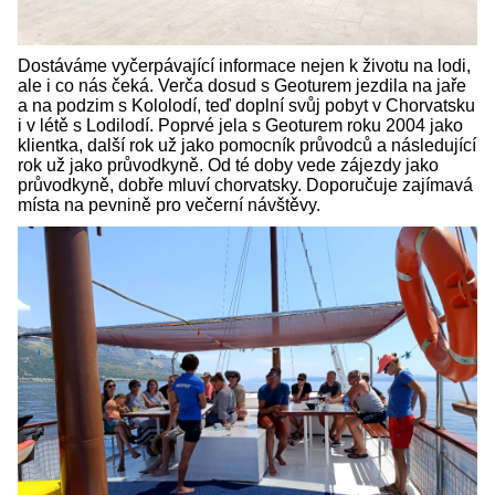
Dostáváme vyčerpávající informace nejen k životu na lodi,
ale i co nás čeká. Verča dosud s Geoturem jezdila na jaře
a na podzim s Kololodí, teď doplní svůj pobyt v Chorvatsku
i v létě s Lodilodí. Poprvé jela s Geoturem roku 2004 jako
klientka, další rok už jako pomocník průvodců a následující
rok už jako průvodkyně. Od té doby vede zájezdy jako
průvodkyně, dobře mluví chorvatsky. Doporučuje zajímavá
místa na pevnině pro večerní návštěvy.