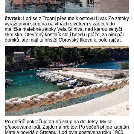
čtvrtek:
Loď se z Trpanj přesune k ostrovu Hvar. Ze zátoky
vyráží první skupina na vlnách s větrem v zádech do
maličké malebné zátoky Vela Stiniva, nad kterou se tyčí
skaliska. Otevřený kostelík stojí hned u pláže, za ním pár
domků, ale mají tu hřiště! Obrovský fíkovník, pole rajčat.
Po obědě pokračuje druhá skupina do Jelsy. My se
přesouváme lodí. Zajdu na hřbitov. Po večeři přijde kapitán
Mate a povídá o Sretanu. Loď byla postavena roku 1900.