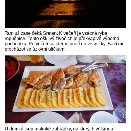
Tam už zase čeká Sretan. K večeři je vzácná ryba
ropušnice. Tento ošklivý živočich je překvapivě výborná
pochoutka. Po večeři se jdeme projít do vesničky. Baví mě
procházet se úzkými uličkami.
U domků jsou malinké zahrádky, na kterých většinou