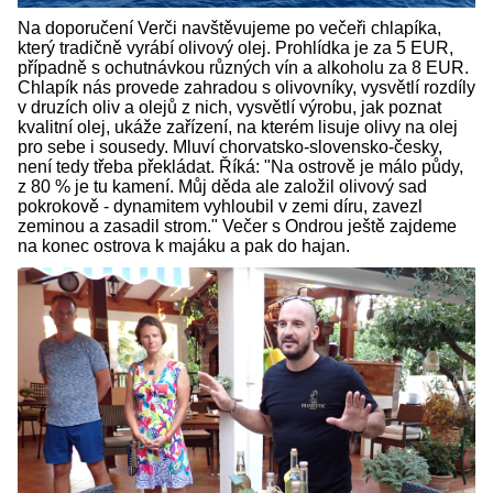
Na doporučení Verči navštěvujeme po večeři chlapíka,
který tradičně vyrábí olivový olej. Prohlídka je za 5 EUR,
případně s ochutnávkou různých vín a alkoholu za 8 EUR.
Chlapík nás provede zahradou s olivovníky, vysvětlí rozdíly
v druzích oliv a olejů z nich, vysvětlí výrobu, jak poznat
kvalitní olej, ukáže zařízení, na kterém lisuje olivy na olej
pro sebe i sousedy. Mluví chorvatsko-slovensko-česky,
není tedy třeba překládat. Říká: "Na ostrově je málo půdy,
z 80 % je tu kamení. Můj děda ale založil olivový sad
pokrokově - dynamitem vyhloubil v zemi díru, zavezl
zeminou a zasadil strom." Večer s Ondrou ještě zajdeme
na konec ostrova k majáku a pak do hajan.