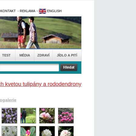
-
KONTAKT
-
REKLAMA
-
ENGLISH
TEST
MÉDIA
ZDRAVÍ
JÍDLO A PITÍ
ch kvetou tulipány a rododendrony
togalerie