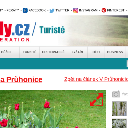
NY
-
FERÁTY
-
FACEBOOK
-
TWITTER
-
INSTAGRAM
-
PINTEREST
BĚŽCI
TURISTÉ
CESTOVATELÉ
LYŽAŘI
DĚTI
BUSINESS
da Průhonice
Zpět na článek V Průhonicí
fo