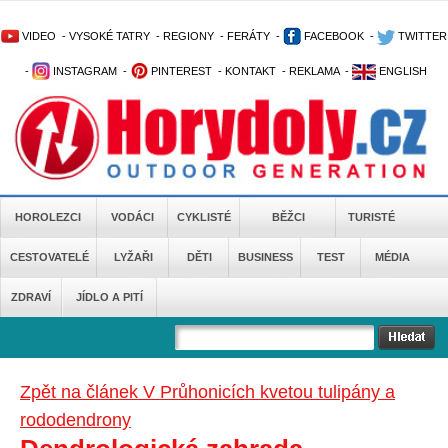
VIDEO
-
VYSOKÉ TATRY
-
REGIONY
-
FERÁTY
-
FACEBOOK
-
TWITTER
-
INSTAGRAM
-
PINTEREST
-
KONTAKT
-
REKLAMA
-
ENGLISH
HOROLEZCI
VODÁCI
CYKLISTÉ
BĚŽCI
TURISTÉ
CESTOVATELÉ
LYŽAŘI
DĚTI
BUSINESS
TEST
MÉDIA
ZDRAVÍ
JÍDLO A PITÍ
Zpět na článek V Průhonicích kvetou tulipány a
rododendrony