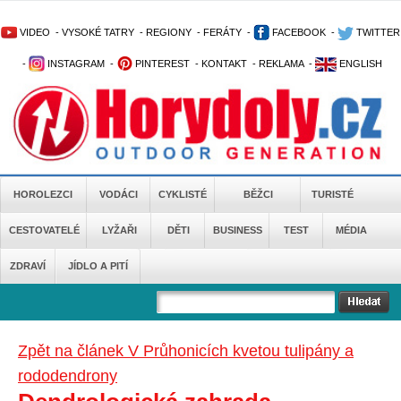
VIDEO
-
VYSOKÉ TATRY
-
REGIONY
-
FERÁTY
-
FACEBOOK
-
TWITTER
-
INSTAGRAM
-
PINTEREST
-
KONTAKT
-
REKLAMA
-
ENGLISH
HOROLEZCI
VODÁCI
CYKLISTÉ
BĚŽCI
TURISTÉ
CESTOVATELÉ
LYŽAŘI
DĚTI
BUSINESS
TEST
MÉDIA
ZDRAVÍ
JÍDLO A PITÍ
Zpět na článek V Průhonicích kvetou tulipány a
rododendrony