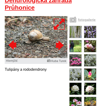
Dendrologická zahrada
Průhonice
fotogalerie
Hlemýžď.
Kuba Turek
Tulipány a rododendrony