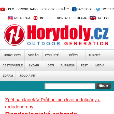
VIDEO
-
VYSOKÉ TATRY
-
REGIONY
-
FERÁTY
-
FACEBOOK
-
TWITTER
-
INSTAGRAM
-
PINTEREST
-
KONTAKT
-
REKLAMA
-
ENGLISH
HOROLEZCI
VODÁCI
CYKLISTÉ
BĚŽCI
TURISTÉ
CESTOVATELÉ
LYŽAŘI
DĚTI
BUSINESS
TEST
MÉDIA
ZDRAVÍ
JÍDLO A PITÍ
Zpět na článek V Průhonicích kvetou tulipány a
rododendrony