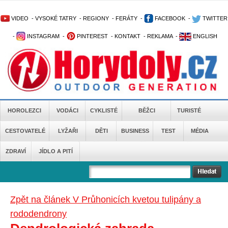
VIDEO
-
VYSOKÉ TATRY
-
REGIONY
-
FERÁTY
-
FACEBOOK
-
TWITTER
-
INSTAGRAM
-
PINTEREST
-
KONTAKT
-
REKLAMA
-
ENGLISH
HOROLEZCI
VODÁCI
CYKLISTÉ
BĚŽCI
TURISTÉ
CESTOVATELÉ
LYŽAŘI
DĚTI
BUSINESS
TEST
MÉDIA
ZDRAVÍ
JÍDLO A PITÍ
Zpět na článek V Průhonicích kvetou tulipány a
rododendrony