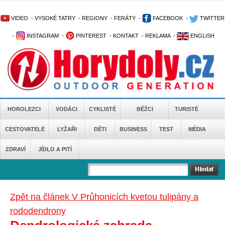
VIDEO
-
VYSOKÉ TATRY
-
REGIONY
-
FERÁTY
-
FACEBOOK
-
TWITTER
-
INSTAGRAM
-
PINTEREST
-
KONTAKT
-
REKLAMA
-
ENGLISH
HOROLEZCI
VODÁCI
CYKLISTÉ
BĚŽCI
TURISTÉ
CESTOVATELÉ
LYŽAŘI
DĚTI
BUSINESS
TEST
MÉDIA
ZDRAVÍ
JÍDLO A PITÍ
Zpět na článek V Průhonicích kvetou tulipány a
rododendrony