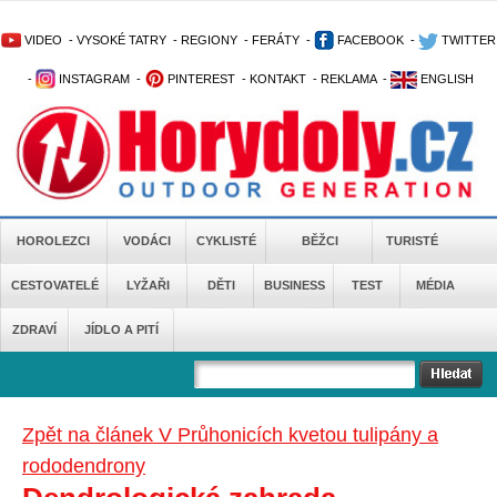
VIDEO
-
VYSOKÉ TATRY
-
REGIONY
-
FERÁTY
-
FACEBOOK
-
TWITTER
-
INSTAGRAM
-
PINTEREST
-
KONTAKT
-
REKLAMA
-
ENGLISH
HOROLEZCI
VODÁCI
CYKLISTÉ
BĚŽCI
TURISTÉ
CESTOVATELÉ
LYŽAŘI
DĚTI
BUSINESS
TEST
MÉDIA
ZDRAVÍ
JÍDLO A PITÍ
Zpět na článek V Průhonicích kvetou tulipány a
rododendrony