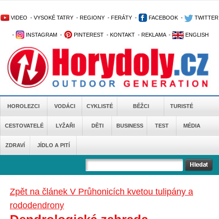
VIDEO
-
VYSOKÉ TATRY
-
REGIONY
-
FERÁTY
-
FACEBOOK
-
TWITTER
-
INSTAGRAM
-
PINTEREST
-
KONTAKT
-
REKLAMA
-
ENGLISH
HOROLEZCI
VODÁCI
CYKLISTÉ
BĚŽCI
TURISTÉ
CESTOVATELÉ
LYŽAŘI
DĚTI
BUSINESS
TEST
MÉDIA
ZDRAVÍ
JÍDLO A PITÍ
Zpět na článek V Průhonicích kvetou tulipány a
rododendrony