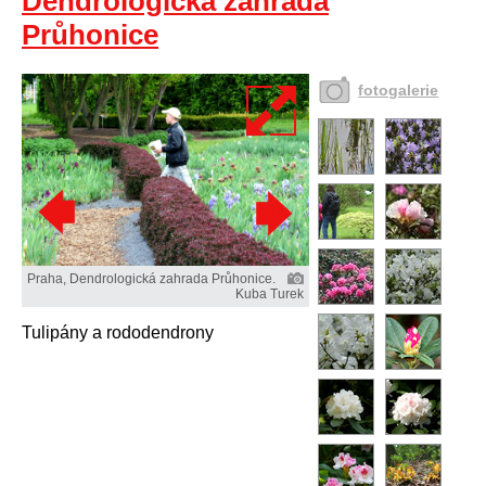
Dendrologická zahrada
Průhonice
fotogalerie
Praha, Dendrologická zahrada Průhonice.
Kuba Turek
Tulipány a rododendrony