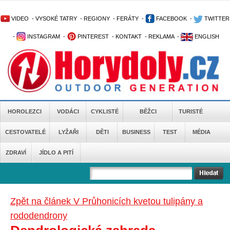
VIDEO
-
VYSOKÉ TATRY
-
REGIONY
-
FERÁTY
-
FACEBOOK
-
TWITTER
-
INSTAGRAM
-
PINTEREST
-
KONTAKT
-
REKLAMA
-
ENGLISH
HOROLEZCI
VODÁCI
CYKLISTÉ
BĚŽCI
TURISTÉ
CESTOVATELÉ
LYŽAŘI
DĚTI
BUSINESS
TEST
MÉDIA
ZDRAVÍ
JÍDLO A PITÍ
Zpět na článek V Průhonicích kvetou tulipány a
rododendrony