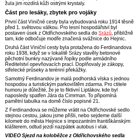
žula jim rozdírá kůži ostrými krystaly.
Část pro lesáky, zbytek pro vojáky
První část Viničné cesty byla vybudovaná roku 1914 těsně
před 1. světovou válkou. Pro lesní hospodářství byl
postaven úsek z Oldřichovského sedla do
Srázů
, přibližně
tam, kde odbočuje modře značená svážnice do Hejnic.
Druhá část Viniční cesty byla protažena do Ferdinandova
roku 1938, když se v lokalitě Srázy stavěly betonové
pěchotní bunkry nazývané řopíky podle armádního
Ředitelství opevňovacích prací. Doplňovaly je zákopy,
střelecké průseky a terénní překážky.
Samotný Ferdinandov je malá podhorská víska s jednou
hospodou a turistickým parkovištěm zdarma. Pro ctitele
humoru je důležité, že je to fiktivní Liptákov, kde byl
naposledy spatřen Jára da Cimrman. To připomíná
pamětní tabulka na domě číslo popisné 21.
Z Ferdinandova se můžeme vrátit na Oldřichovské sedlo
stejnou cestou, jakou jsme přišli, nebo sejdeme další
kilometr do města Hejnice s impozantním františkánským
klášterem, odtud jezdí nazpátek autobus i vlak.
VIDEO Sjezd na koloběžce z Oldřichovského sedla