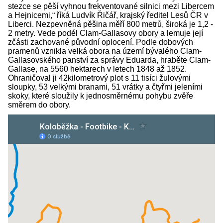
stezce se pěší vyhnou frekventované silnici mezi Libercem
a Hejnicemi,“ říká Ludvík Řičář, krajský ředitel Lesů ČR v
Liberci. Nezpevněná pěšina měří 800 metrů, široká je 1,2 -
2 metry. Vede podél Clam-Gallasovy obory a lemuje její
zčásti zachované původní oplocení. Podle dobových
pramenů vznikla velká obora na území bývalého Clam-
Gallasovského panství za správy Eduarda, hraběte Clam-
Gallase, na 5560 hektarech v letech 1848 až 1852.
Ohraničoval ji 42kilometrový plot s 11 tisíci žulovými
sloupky, 53 velkými branami, 51 vrátky a čtyřmi jeleními
skoky, které sloužily k jednosměrnému pohybu zvěře
směrem do obory.