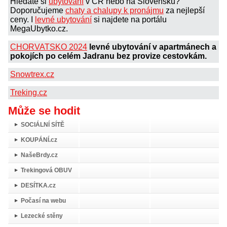
Hledáte si
ubytování
v ČR nebo na Slovensku?
Doporučujeme
chaty a chalupy k pronájmu
za nejlepší
ceny. I
levné ubytování
si najdete na portálu
MegaUbytko.cz.
CHORVATSKO 2024
levné ubytování v apartmánech a
pokojích po celém Jadranu bez provize cestovkám.
Snowtrex.cz
Treking.cz
Může se hodit
SOCIÁLNÍ SÍTĚ
KOUPÁNÍ.cz
NašeBrdy.cz
Trekingová OBUV
DESÍTKA.cz
Počasí na webu
Lezecké stěny