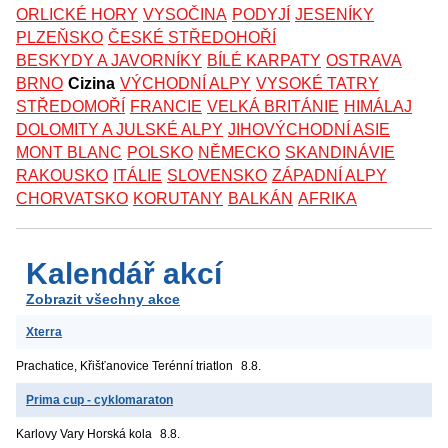
ORLICKÉ HORY
VYSOČINA
PODYJÍ
JESENÍKY
PLZEŇSKO
ČESKÉ STŘEDOHOŘÍ
BESKYDY A JAVORNÍKY
BÍLÉ KARPATY
OSTRAVA
BRNO
Cizina
VÝCHODNÍ ALPY
VYSOKÉ TATRY
STŘEDOMOŘÍ
FRANCIE
VELKÁ BRITÁNIE
HIMÁLAJ
DOLOMITY A JULSKÉ ALPY
JIHOVÝCHODNÍ ASIE
MONT BLANC
POLSKO
NĚMECKO
SKANDINÁVIE
RAKOUSKO
ITÁLIE
SLOVENSKO
ZÁPADNÍ ALPY
CHORVATSKO
KORUTANY
BALKÁN
AFRIKA
Kalendář akcí
Zobrazit všechny akce
Xterra
Prachatice, Křišťanovice
Terénní triatlon
8.8.
Prima cup - cyklomaraton
Karlovy Vary
Horská kola
8.8.