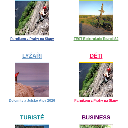
Parníkem z Prahy na Slapy
TEST Elektrokolo Touroll S2
LYŽAŘI
DĚTI
Dolomity a Julské Alpy 2026
Parníkem z Prahy na Slapy
TURISTÉ
BUSINESS