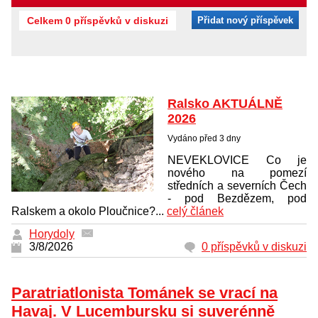
Celkem 0 příspěvků v diskuzi
Přidat nový příspěvek
Ralsko AKTUÁLNĚ
2026
Vydáno před 3 dny
NEVEKLOVICE Co je
nového na pomezí
středních a severních Čech
- pod Bezdězem, pod
Ralskem a okolo Ploučnice?...
celý článek
Horydoly
3/8/2026
0 příspěvků v diskuzi
Paratriatlonista Tománek se vrací na
Havaj. V Lucembursku si suverénně