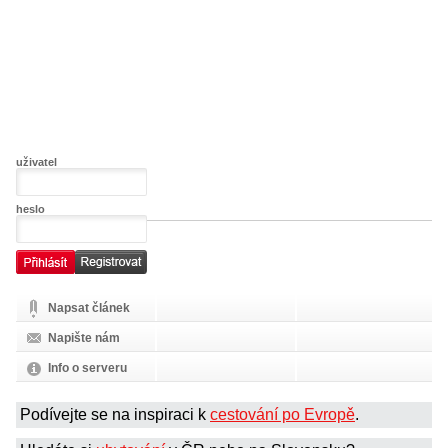
uživatel
heslo
Napsat článek
Napište nám
Info o serveru
Podívejte se na inspiraci k
cestování po Evropě
.