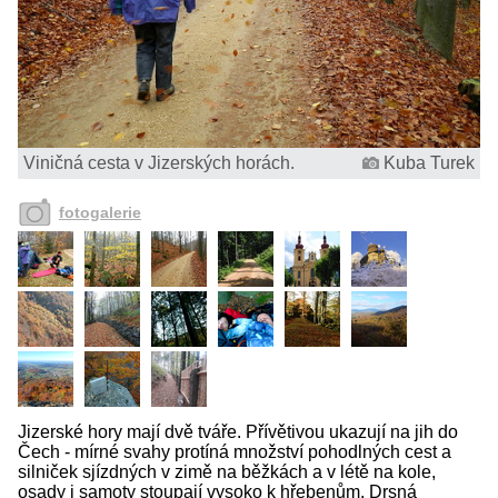
Viničná cesta v Jizerských horách.
Kuba Turek
fotogalerie
Jizerské hory mají dvě tváře. Přívětivou ukazují na jih do
Čech - mírné svahy protíná množství pohodlných cest a
silniček sjízdných v zimě na běžkách a v létě na kole,
osady i samoty stoupají vysoko k hřebenům. Drsná