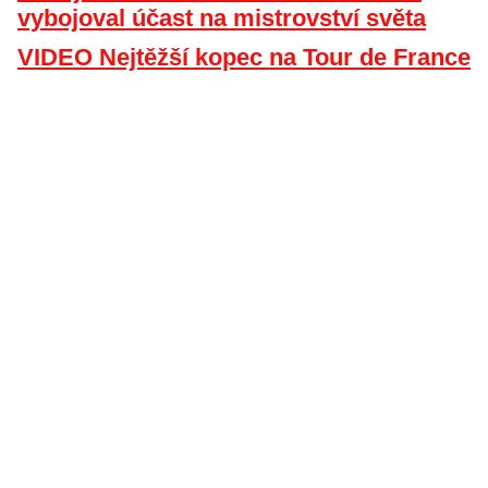
vybojoval účast na mistrovství světa
VIDEO Nejtěžší kopec na Tour de France