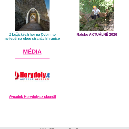
Z Lužických hor na Oybin: to
Ralsko AKTUÁLNĚ 2026
nejlepší na obou stranách hranice
MÉDIA
Výpadek Horydoly.cz skončil