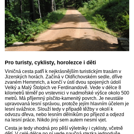
Pro turisty, cyklisty, horolezce i děti
Viničná cesta patří k nejkrásnějším turistickým trasám v
Jizerských horách. Začíná v Oldřichovském sedle, dříve
zvaném Hemmrich, a končí v ústí dvou spojených údolí
Velký a Malý Štolpich ve Ferdinandově. Vede v délce 8
kilometrů téměř po vrstevnici v nadmořské výšce okolo 500
metrů. Má příjemný písčito-kamenitý povrch. Je neustále
upravovaná lesní správou, protože jejím hlavním účelem je
lesní svážnice. Slouží tedy v případě těžby v okolí k
odvozu dřeva, nebo lesním dělníkům po příjezd a odjezd
na lesní práce. Nikdo jiný sem autem nesmí vjet.
Cesta je tedy vhodná pro pěší výletníky i cyklisty, včetně
dětí. V celé délce po ní vede naučná stezka jednoduše