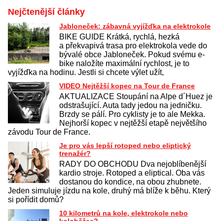
Nejčtenější články
Jabloneček: zábavná vyjížďka na elektrokole
BIKE GUIDE Krátká, rychlá, hezká
a překvapivá trasa pro elektrokola vede do
bývalé obce Jabloneček. Pokud svému e-
bike naložíte maximální rychlost, je to
vyjížďka na hodinu. Jestli si chcete výlet užít,
VIDEO Nejtěžší kopec na Tour de France
AKTUALIZACE Stoupání na Alpe d´Huez je
odstrašující. Auta tady jedou na jedničku.
Brzdy se pálí. Pro cyklisty je to ale Mekka.
Nejhorší kopec v nejtěžší etapě největšího
závodu Tour de France.
Je pro vás lepší rotoped nebo eliptický
trenažér?
RADY DO OBCHODU Dva nejoblíbenější
kardio stroje. Rotoped a eliptical. Oba vás
dostanou do kondice, na obou zhubnete.
Jeden simuluje jízdu na kole, druhý má blíže k běhu. Který
si pořídit domů?
10 kilometrů na kole, elektrokole nebo
koloběžce?