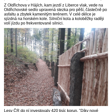
Z Oldřichova v Hájích, kam jezdí z Liberce vlak, vede na
Oldřichovské sedlo upravená stezka pro pěší, částečně po
asfaltu a zbytek kamenitým terénem. V celé délce je
sjízdná na horském kole. Silniční kola a koloběžky raději
volí jízdu po frekventované silnici.
Lesy ČR do ní investovaly 420 tisíc korun. "Díky nové