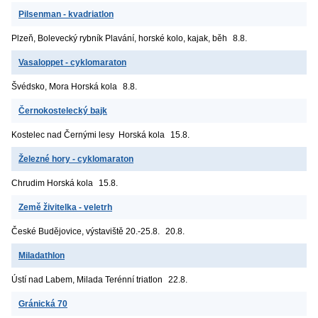
Pilsenman - kvadriatlon
Plzeň, Bolevecký rybník
Plavání, horské kolo, kajak, běh
8.8.
Vasaloppet - cyklomaraton
Švédsko, Mora
Horská kola
8.8.
Černokostelecký bajk
Kostelec nad Černými lesy
Horská kola
15.8.
Železné hory - cyklomaraton
Chrudim
Horská kola
15.8.
Země živitelka - veletrh
České Budějovice, výstaviště
20.-25.8.
20.8.
Miladathlon
Ústí nad Labem, Milada
Terénní triatlon
22.8.
Gránická 70