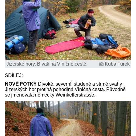
Jizerské hory. Bivak na Viničné cestě.
Kuba Turek
SDÍLEJ:
NOVÉ FOTKY
Divoké, severní, studené a strmé svahy
Jizerských hor protíná pohodlná Viničná cesta. Původně
se jmenovala německy Weinkellerstrasse.