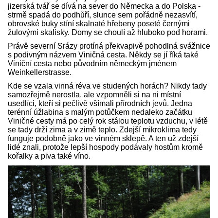
jizerská tvář se dívá na sever do Německa a do Polska -
strmě spadá do podhůří, slunce sem pořádně nezasvítí,
obrovské buky stíní skalnaté hřebeny poseté černými
žulovými skalisky. Domy se choulí až hluboko pod horami.
Právě severní Srázy protíná překvapivě pohodlná svážnice
s podivným názvem Viničná cesta. Někdy se jí říká také
Viniční cesta nebo původním německým jménem
Weinkellerstrasse.
Kde se vzala vinná réva ve studených horách? Nikdy tady
samozřejmě nerostla, ale vzpomněli si na ni místní
usedlíci, kteří si pečlivě všímali přírodních jevů. Jedna
terénní úžlabina s malým potůčkem nedaleko začátku
Viničné cesty má po celý rok stálou teplotu vzduchu, v létě
se tady drží zima a v zimě teplo. Zdejší mikroklima tedy
funguje podobně jako ve vinném sklepě. A ten už zdejší
lidé znali, protože lepší hospody podávaly hostům kromě
kořalky a piva také víno.