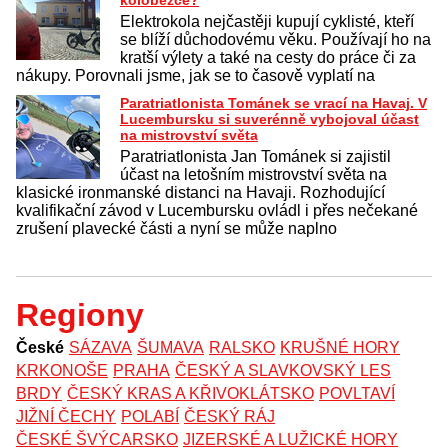
Elektrokola nejčastěji kupují cyklisté, kteří
se blíží důchodovému věku. Používají ho na
kratší výlety a také na cesty do práce či za
nákupy. Porovnali jsme, jak se to časově vyplatí na
Paratriatlonista Tománek se vrací na Havaj. V
Lucembursku si suverénně vybojoval účast
na mistrovství světa
Paratriatlonista Jan Tománek si zajistil
účast na letošním mistrovství světa na
klasické ironmanské distanci na Havaji. Rozhodující
kvalifikační závod v Lucembursku ovládl i přes nečekané
zrušení plavecké části a nyní se může naplno
Regiony
České
SÁZAVA
ŠUMAVA
RALSKO
KRUŠNÉ HORY
KRKONOŠE
PRAHA
ČESKÝ A SLAVKOVSKÝ LES
BRDY
ČESKÝ KRAS A KŘIVOKLÁTSKO
POVLTAVÍ
JIŽNÍ ČECHY
POLABÍ
ČESKÝ RÁJ
ČESKÉ ŠVÝCARSKO
JIZERSKÉ A LUŽICKÉ HORY