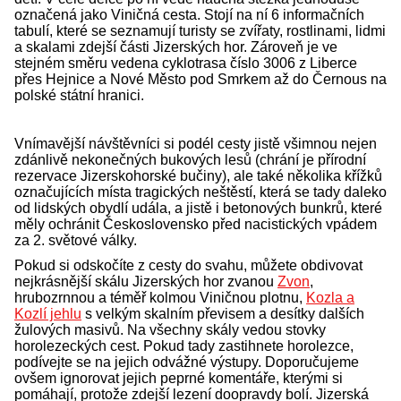
označená jako Viničná cesta. Stojí na ní 6 informačních
tabulí, které se seznamují turisty se zvířaty, rostlinami, lidmi
a skalami zdejší části Jizerských hor. Zároveň je ve
stejném směru vedena cyklotrasa číslo 3006 z Liberce
přes Hejnice a Nové Město pod Smrkem až do Černous na
polské státní hranici.
Vnímavější návštěvníci si podél cesty jistě všimnou nejen
zdánlivě nekonečných bukových lesů (chrání je přírodní
rezervace Jizerskohorské bučiny), ale také několika křížků
označujících místa tragických neštěstí, která se tady daleko
od lidských obydlí udála, a jistě i betonových bunkrů, které
měly ochránit Československo před nacistických vpádem
za 2. světové války.
Pokud si odskočíte z cesty do svahu, můžete obdivovat
nejkrásnější skálu Jizerských hor zvanou
Zvon
,
hrubozrnnou a téměř kolmou Viničnou plotnu,
Kozla a
Kozlí jehlu
s velkým skalním převisem a desítky dalších
žulových masivů. Na všechny skály vedou stovky
horolezeckých cest. Pokud tady zastihnete horolezce,
podívejte se na jejich odvážné výstupy. Doporučujeme
ovšem ignorovat jejich peprné komentáře, kterými si
pomáhají, protože zdejší lezení doopravdy bolí. Jizerská