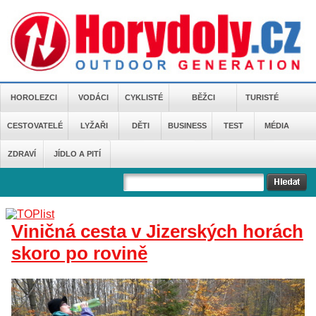
HOROLEZCI
VODÁCI
CYKLISTÉ
BĚŽCI
TURISTÉ
CESTOVATELÉ
LYŽAŘI
DĚTI
BUSINESS
TEST
MÉDIA
ZDRAVÍ
JÍDLO A PITÍ
Viničná cesta v Jizerských horách
skoro po rovině