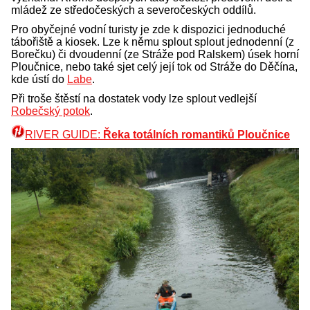
mládež ze středočeských a severočeských oddílů.
Pro obyčejné vodní turisty je zde k dispozici jednoduché
tábořiště a kiosek. Lze k němu splout splout jednodenní (z
Borečku) či dvoudenní (ze Stráže pod Ralskem) úsek horní
Ploučnice, nebo také sjet celý její tok od Stráže do Děčína,
kde ústí do
Labe
.
Při troše štěstí na dostatek vody lze splout vedlejší
Robečský potok
.
RIVER GUIDE:
Řeka totálních romantiků Ploučnice