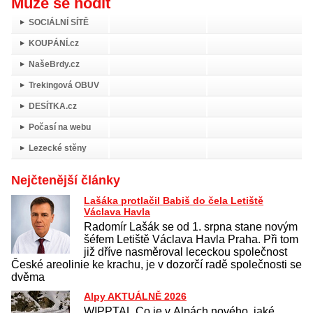
Může se hodit
SOCIÁLNÍ SÍTĚ
KOUPÁNÍ.cz
NašeBrdy.cz
Trekingová OBUV
DESÍTKA.cz
Počasí na webu
Lezecké stěny
Nejčtenější články
Lašáka protlačil Babiš do čela Letiště
Václava Havla
Radomír Lašák se od 1. srpna stane novým
šéfem Letiště Václava Havla Praha. Při tom
již dříve nasměroval lececkou společnost
České areolinie ke krachu, je v dozorčí radě společnosti se
dvěma
Alpy AKTUÁLNĚ 2026
WIPPTAL Co je v Alpách nového, jaké