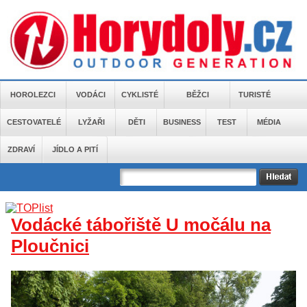
HOROLEZCI
VODÁCI
CYKLISTÉ
BĚŽCI
TURISTÉ
CESTOVATELÉ
LYŽAŘI
DĚTI
BUSINESS
TEST
MÉDIA
ZDRAVÍ
JÍDLO A PITÍ
Vodácké tábořiště U močálu na
Ploučnici