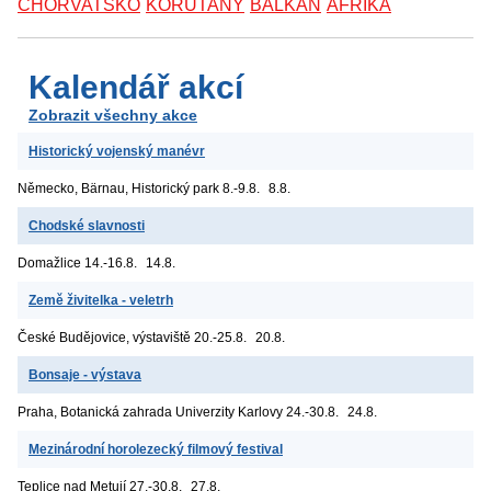
CHORVATSKO
KORUTANY
BALKÁN
AFRIKA
Kalendář akcí
Zobrazit všechny akce
Historický vojenský manévr
Německo, Bärnau, Historický park
8.-9.8.
8.8.
Chodské slavnosti
Domažlice
14.-16.8.
14.8.
Země živitelka - veletrh
České Budějovice, výstaviště
20.-25.8.
20.8.
Bonsaje - výstava
Praha, Botanická zahrada Univerzity Karlovy
24.-30.8.
24.8.
Mezinárodní horolezecký filmový festival
Teplice nad Metují
27.-30.8.
27.8.