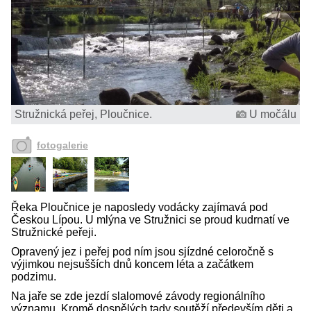
Stružnická peřej, Ploučnice.
U močálu
fotogalerie
Řeka Ploučnice je naposledy vodácky zajímavá pod
Českou Lípou. U mlýna ve Stružnici se proud kudrnatí ve
Stružnické peřeji.
Opravený jez i peřej pod ním jsou sjízdné celoročně s
výjimkou nejsušších dnů koncem léta a začátkem
podzimu.
Na jaře se zde jezdí slalomové závody regionálního
významu. Kromě dospělých tady soutěží především děti a