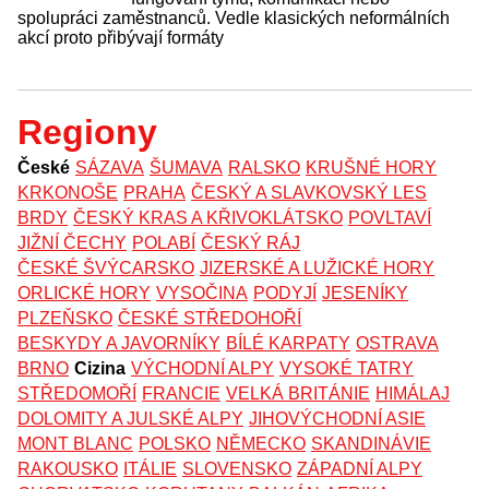
spolupráci zaměstnanců. Vedle klasických neformálních
akcí proto přibývají formáty
Regiony
České
SÁZAVA
ŠUMAVA
RALSKO
KRUŠNÉ HORY
KRKONOŠE
PRAHA
ČESKÝ A SLAVKOVSKÝ LES
BRDY
ČESKÝ KRAS A KŘIVOKLÁTSKO
POVLTAVÍ
JIŽNÍ ČECHY
POLABÍ
ČESKÝ RÁJ
ČESKÉ ŠVÝCARSKO
JIZERSKÉ A LUŽICKÉ HORY
ORLICKÉ HORY
VYSOČINA
PODYJÍ
JESENÍKY
PLZEŇSKO
ČESKÉ STŘEDOHOŘÍ
BESKYDY A JAVORNÍKY
BÍLÉ KARPATY
OSTRAVA
BRNO
Cizina
VÝCHODNÍ ALPY
VYSOKÉ TATRY
STŘEDOMOŘÍ
FRANCIE
VELKÁ BRITÁNIE
HIMÁLAJ
DOLOMITY A JULSKÉ ALPY
JIHOVÝCHODNÍ ASIE
MONT BLANC
POLSKO
NĚMECKO
SKANDINÁVIE
RAKOUSKO
ITÁLIE
SLOVENSKO
ZÁPADNÍ ALPY