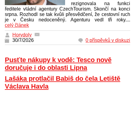
rezignovala na funkci
ředitele vládní agentury CzechTourism. Skončí na konci
srpna. Rozhodl se tak kvůli přesvědčení, že cestovní ruch
je v Česku nedoceněný. Agenturu vedl tři roky....
celý článek
Horydoly
30/7/2026
0 příspěvků v diskuzi
Pusťte nákupy k vodě: Tesco nově
doručuje i do oblasti Lipna
Lašáka protlačil Babiš do čela Letiště
Václava Havla