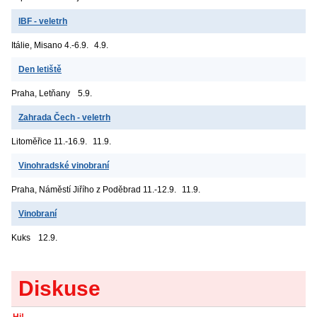
IBF - veletrh
Itálie, Misano
4.-6.9.
4.9.
Den letiště
Praha, Letňany
5.9.
Zahrada Čech - veletrh
Litoměřice
11.-16.9.
11.9.
Vinohradské vinobraní
Praha, Náměstí Jiřího z Poděbrad
11.-12.9.
11.9.
Vinobraní
Kuks
12.9.
Diskuse