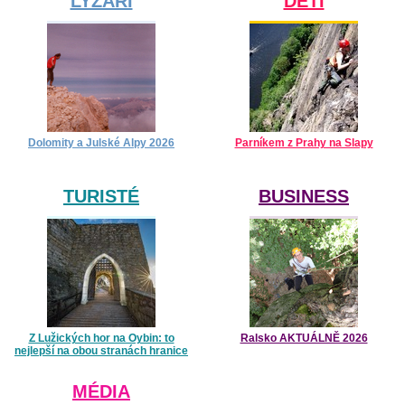
LYŽAŘI
DĚTI
Dolomity a Julské Alpy 2026
Parníkem z Prahy na Slapy
TURISTÉ
BUSINESS
Z Lužických hor na Oybin: to
Ralsko AKTUÁLNĚ 2026
nejlepší na obou stranách hranice
MÉDIA