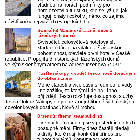
vládnou na horách podmínky pro
horolezectví a turistiku, kde se lyžuje, jak
fungují chaty i cokoliv jiného, co zajímá
návštěvníky nejvyšších evropských hor.
Swissôtel Mariánské Lázně, dříve 5
lázeňských domů
Swissôtel, celosvětová hotelová síť
kladoucí důraz na vitalitu a švýcarskou
pohostinnost, otevřela první hotel v České
republice. Propojila 5 historických lázeňských domů
velkým skleněným atriem na adrese Ibsenova 750/15.
Pusťte nákupy k vodě: Tesco nově doručuje i
do oblasti Lipna
Méně starostí a více času s rodinou, u vody
i na zážitky, za kterými lidé na Lipno
přijíždějí. Tesco rozšiřuje dostupnost služby
Tesco Online Nákupy do jedné z nejoblíbenějších českých
dovolenkových destinací. Nově si mohou
8 trendů: firemní teambuilding
Firemní teambuilding se v posledních letech
postupně mění. Firmy dnes častěji hledají
aktivity, které mají konkrétní přínos pro
fungování týmů, komunikaci nebo