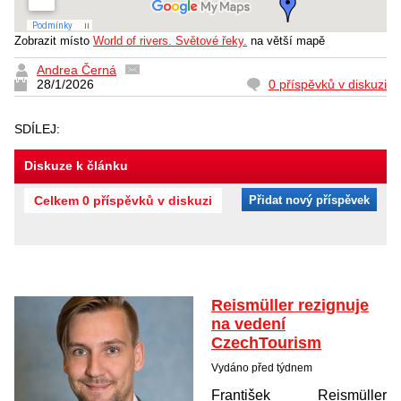
Zobrazit místo
World of rivers. Světové řeky.
na větší mapě
Andrea Černá
28/1/2026
0 příspěvků v diskuzi
SDÍLEJ:
Diskuze k článku
Celkem 0 příspěvků v diskuzi
Přidat nový příspěvek
Reismüller rezignuje
na vedení
CzechTourism
Vydáno před týdnem
František Reismüller