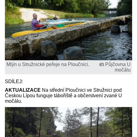
Mlýn u Stružnické peřeje na Ploučnici.
Půjčovna U
močálu
SDÍLEJ:
AKTUALIZACE
Na střední Ploučnici ve Stružnici pod
Českou Lípou funguje tábořiště a občerstvení zvané U
močálu.