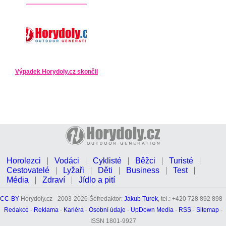
Výpadek Horydoly.cz skončil
Horolezci
Vodáci
Cyklisté
Běžci
Turisté
Cestovatelé
Lyžaři
Děti
Business
Test
Média
Zdraví
Jídlo a pití
CC-BY
Horydoly.cz - 2003-2026 Šéfredaktor:
Jakub Turek
, tel.: +420 728 892 898 -
Redakce
-
Reklama
-
Kariéra
-
Osobní údaje
-
UpDown Media
-
RSS
-
Sitemap
-
ISSN 1801-9927