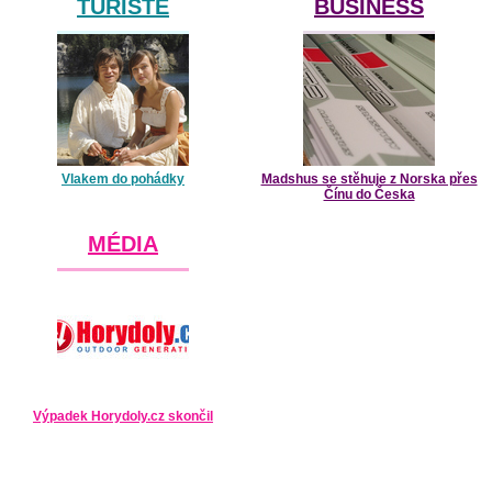
TURISTÉ
BUSINESS
Vlakem do pohádky
Madshus se stěhuje z Norska přes
Čínu do Česka
MÉDIA
Výpadek Horydoly.cz skončil