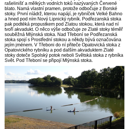
rašelinišť a mělkých vodních toků nazývaných Červené
blato. Namá vlastní pramen, protože odbočuje z Borské
stoky. První níádrž, kterou napájí, je rybníček Velké Bahno
a hned pod ním Nový Lipnický rybník. Podřezanská stoka
pak podtéká propustkem pod Zlatou stokou, která nad ní
tvoří akvadukt. O něco výše odbočuje ze Zlaté stoky téměř
souběžná Mlýnská stoka. Nad Třeboní se Podřezanská
stoka spojí s Prostřední stokou a někdy bývá označována
jejím jménem. V Třeboni do ní přiteče Opatovická stoka z
Opatovického rybníku a pod dalším akvaduktem Zlaté
stoky doteče Spolský potok neboli Světská stoka z rybníka
Svět. Pod Třeboní se připojí Mlýnská stoka.