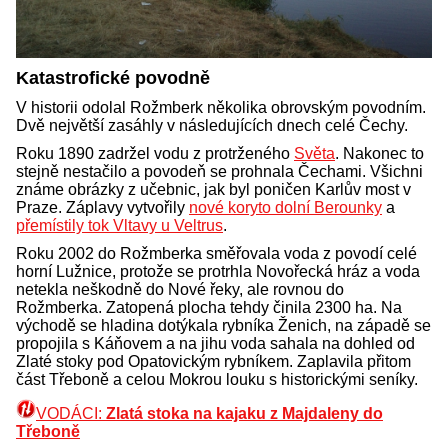
Katastrofické povodně
V historii odolal Rožmberk několika obrovským povodním.
Dvě největší zasáhly v následujících dnech celé Čechy.
Roku 1890 zadržel vodu z protrženého
Světa
. Nakonec to
stejně nestačilo a povodeň se prohnala Čechami. Všichni
známe obrázky z učebnic, jak byl poničen Karlův most v
Praze. Záplavy vytvořily
nové koryto dolní Berounky
a
přemístily tok Vltavy u Veltrus
.
Roku 2002 do Rožmberka směřovala voda z povodí celé
horní Lužnice, protože se protrhla Novořecká hráz a voda
netekla neškodně do Nové řeky, ale rovnou do
Rožmberka. Zatopená plocha tehdy činila 2300 ha. Na
východě se hladina dotýkala rybníka Ženich, na západě se
propojila s Káňovem a na jihu voda sahala na dohled od
Zlaté stoky pod Opatovickým rybníkem. Zaplavila přitom
část Třeboně a celou Mokrou louku s historickými seníky.
VODÁCI:
Zlatá stoka na kajaku z Majdaleny do
Třeboně