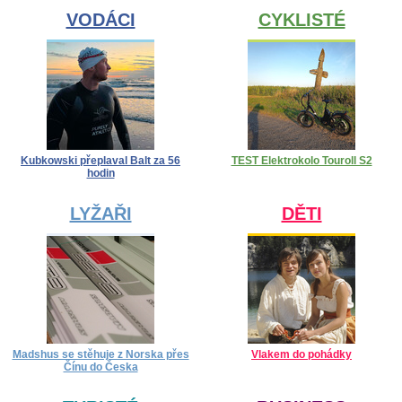
VODÁCI
CYKLISTÉ
Kubkowski přeplaval Balt za 56
TEST Elektrokolo Touroll S2
hodin
LYŽAŘI
DĚTI
Madshus se stěhuje z Norska přes
Vlakem do pohádky
Čínu do Česka