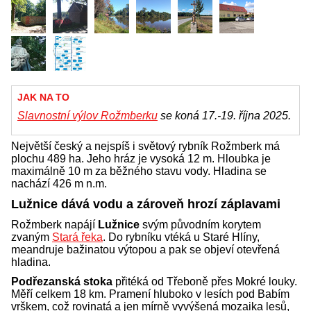
JAK NA TO
Slavnostní výlov Rožmberku
se koná 17.-19. října 2025.
Největší český a nejspíš i světový rybník Rožmberk má
plochu 489 ha. Jeho hráz je vysoká 12 m. Hloubka je
maximálně 10 m za běžného stavu vody. Hladina se
nachází 426 m n.m.
Lužnice dává vodu a zároveň hrozí záplavami
Rožmberk napájí
Lužnice
svým původním korytem
zvaným
Stará řeka
. Do rybníku vtéká u Staré Hlíny,
meandruje bažinatou výtopou a pak se objeví otevřená
hladina.
Podřezanská stoka
přitéká od Třeboně přes Mokré louky.
Měří celkem 18 km. Pramení hluboko v lesích pod Babím
vrškem, což rovinatá a jen mírně vyvýšená mozaika lesů,