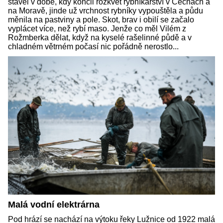
stavěl v době, kdy končil rozkvět rybníkářství v Čechách a
na Moravě, jinde už vrchnost rybníky vypouštěla a půdu
měnila na pastviny a pole. Skot, brav i obilí se začalo
vyplácet více, než rybí maso. Jenže co měl Vilém z
Rožmberka dělat, když na kyselé rašelinné půdě a v
chladném větrném počasí nic pořádně nerostlo...
Malá vodní elektrárna
Pod hrází se nachází na výtoku řeky Lužnice od 1922 malá