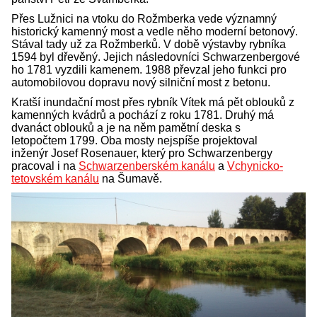
Přes Lužnici na vtoku do Rožmberka vede významný
historický kamenný most a vedle něho moderní betonový.
Stával tady už za Rožmberků. V době výstavby rybníka
1594 byl dřevěný. Jejich následovníci Schwarzenbergové
ho 1781 vyzdili kamenem. 1988 převzal jeho funkci pro
automobilovou dopravu nový silniční most z betonu.
Kratší inundační most přes rybník Vítek má pět oblouků z
kamenných kvádrů a pochází z roku 1781. Druhý má
dvanáct oblouků a je na něm pamětní deska s
letopočtem 1799. Oba mosty nejspíše projektoval
inženýr Josef Rosenauer, který pro Schwarzenbergy
pracoval i na
Schwarzenberském kanálu
a
Vchynicko-
tetovském kanálu
na Šumavě.