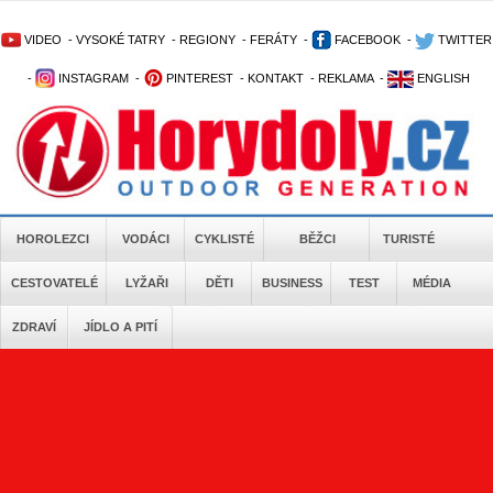
VIDEO
-
VYSOKÉ TATRY
-
REGIONY
-
FERÁTY
-
FACEBOOK
-
TWITTER
-
INSTAGRAM
-
PINTEREST
-
KONTAKT
-
REKLAMA
-
ENGLISH
HOROLEZCI
VODÁCI
CYKLISTÉ
BĚŽCI
TURISTÉ
CESTOVATELÉ
LYŽAŘI
DĚTI
BUSINESS
TEST
MÉDIA
ZDRAVÍ
JÍDLO A PITÍ