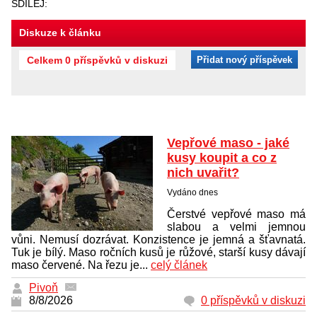
SDÍLEJ:
Diskuze k článku
Celkem 0 příspěvků v diskuzi
Přidat nový příspěvek
Vepřové maso - jaké
kusy koupit a co z
nich uvařit?
Vydáno dnes
Čerstvé vepřové maso má
slabou a velmi jemnou
vůni. Nemusí dozrávat. Konzistence je jemná a šťavnatá.
Tuk je bílý. Maso ročních kusů je růžové, starší kusy dávají
maso červené. Na řezu je...
celý článek
Pivoň
8/8/2026
0 příspěvků v diskuzi