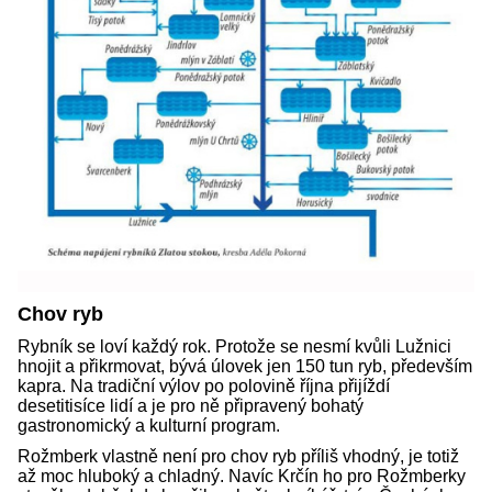
Chov ryb
Rybník se loví každý rok. Protože se nesmí kvůli Lužnici
hnojit a přikrmovat, bývá úlovek jen 150 tun ryb, především
kapra. Na tradiční výlov po polovině října přijíždí
desetitisíce lidí a je pro ně připravený bohatý
gastronomický a kulturní program.
Rožmberk vlastně není pro chov ryb příliš vhodný, je totiž
až moc hluboký a chladný. Navíc Krčín ho pro Rožmberky