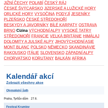
JIŽNÍ ČECHY
POLABÍ
ČESKÝ RÁJ
ČESKÉ ŠVÝCARSKO
JIZERSKÉ A LUŽICKÉ HORY
ORLICKÉ HORY
VYSOČINA
PODYJÍ
JESENÍKY
PLZEŇSKO
ČESKÉ STŘEDOHOŘÍ
BESKYDY A JAVORNÍKY
BÍLÉ KARPATY
OSTRAVA
BRNO
Cizina
VÝCHODNÍ ALPY
VYSOKÉ TATRY
STŘEDOMOŘÍ
FRANCIE
VELKÁ BRITÁNIE
HIMÁLAJ
DOLOMITY A JULSKÉ ALPY
JIHOVÝCHODNÍ ASIE
MONT BLANC
POLSKO
NĚMECKO
SKANDINÁVIE
RAKOUSKO
ITÁLIE
SLOVENSKO
ZÁPADNÍ ALPY
CHORVATSKO
KORUTANY
BALKÁN
AFRIKA
Kalendář akcí
Zobrazit všechny akce
Olympijský šplh
Praha, Tyršův dům
27.6.
Festival Krumlov