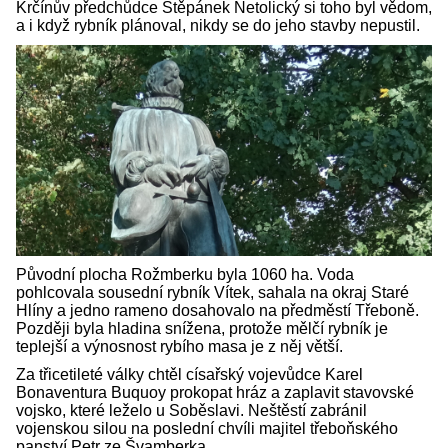
Krčínův předchůdce Štěpánek Netolický si toho byl vědom,
a i když rybník plánoval, nikdy se do jeho stavby nepustil.
Původní plocha Rožmberku byla 1060 ha. Voda
pohlcovala sousední rybník Vítek, sahala na okraj Staré
Hlíny a jedno rameno dosahovalo na předměstí Třeboně.
Později byla hladina snížena, protože mělčí rybník je
teplejší a výnosnost rybího masa je z něj větší.
Za třicetileté války chtěl císařský vojevůdce Karel
Bonaventura Buquoy prokopat hráz a zaplavit stavovské
vojsko, které leželo u Soběslavi. Neštěstí zabránil
vojenskou silou na poslední chvíli majitel třeboňského
panství Petr ze Švamberka.