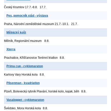
Český Krumlov
17.7.-8.8.
17.7.
Pes, pomocník stád - výstava
Praha, Národní zemědělské muzeum
21.7.-10.1.
21.7.
Mělnický košt
Mělník, Regionální muzeum
8.8.
Xterra
Prachatice, Křišťanovice
Terénní triatlon
8.8.
Prima cup - cyklomaraton
Karlovy Vary
Horská kola
8.8.
Pilsenman - kvadriatlon
Plzeň, Bolevecký rybník
Plavání, horské kolo, kajak, běh
8.8.
Vasaloppet - cyklomaraton
Švédsko, Mora
Horská kola
8.8.