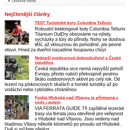
Lezecké stěny
Nejčtenější články
TEST Turistické boty Columbia Tellurix
Robustní trekkingové boty Columbia Tellurix
Titanium OutDry obouváme na výlety,
vycházky a túry do přírody. Nohy se doslova
těší, až vklouznou do pohodlné, ale pevné
obuvi. Hned za dveřmí nasadíme houpavou chůzi
Nejlepší outdoorová dobrodružství v České
republice
Česká republika sice nemá nejvyšší pohoří
Evropy, přesto nabízí překvapivě pestrou
škálu outdoorových aktivit po celý rok. Od
lezení na pískovcových skalách a horské turistiky až po
vodáctví nebo cyklistiku chráněnou
Feráta Hluboká nad Vltavou je přístupná z
vody i autem
VIA FERRATA GUIDE Tři zajištěné lezecké
trasy via ferrata jsou otevřené pro veřejnost
v Hluboké nad Vltavou. Jsou vedeny nad
hladinou Vltavy několik kilometrů po proudu od Hluboké.
Dvě si můžete přelézt