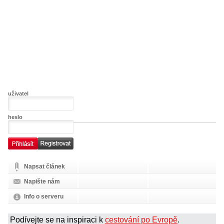
uživatel
heslo
Napsat článek
Napište nám
Info o serveru
Podívejte se na inspiraci k
cestování po Evropě
.