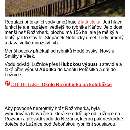
Regulaci přitékající vody umožňuje
Zlatá stoka
. Její hlavní
funkcí je ale napájení vedlejšího rybníka Káňov. Je o dost
menší než Rožmberk, plochu má 156 ha, ale je mělký a
teplý, jak to stavitel Štěpánek Netolický uměl. Tedy úrodný
a dává velké množství ryb.
Menší potoky přitékají od rybníků Hodějovský, Nový u
Smítky a Vítek.
Vodu odvádí Lužnice přes
Hlubokou výpust
u stavidla a
také přes výpust
Adolfka
do kanálu Potěšilka a dál do
Lužnice.
ČTĚTE TAKÉ:
Okolo Rožmberka na koloběžce
Aby povodně neprotrhly hráz Rožmberka, byla
vybudována Nová řeka, která se odděluje od Lužnice na
Rozvodí a převádí vodu do Nežárky, kterou pak neškodně
doteče do Lužnice pod třeboňskou rybniční soustavou.