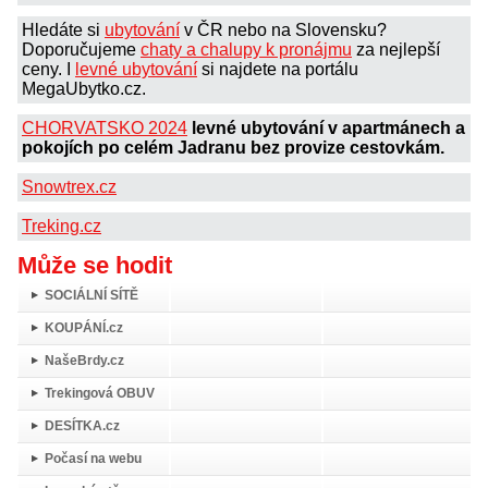
Hledáte si
ubytování
v ČR nebo na Slovensku?
Doporučujeme
chaty a chalupy k pronájmu
za nejlepší
ceny. I
levné ubytování
si najdete na portálu
MegaUbytko.cz.
CHORVATSKO 2024
levné ubytování v apartmánech a
pokojích po celém Jadranu bez provize cestovkám.
Snowtrex.cz
Treking.cz
Může se hodit
SOCIÁLNÍ SÍTĚ
KOUPÁNÍ.cz
NašeBrdy.cz
Trekingová OBUV
DESÍTKA.cz
Počasí na webu