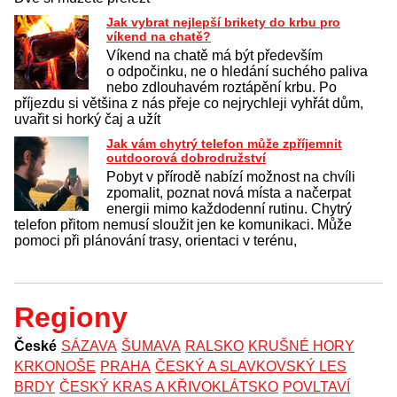
Jak vybrat nejlepší brikety do krbu pro
víkend na chatě?
Víkend na chatě má být především
o odpočinku, ne o hledání suchého paliva
nebo zdlouhavém roztápění krbu. Po
příjezdu si většina z nás přeje co nejrychleji vyhřát dům,
uvařit si horký čaj a užít
Jak vám chytrý telefon může zpříjemnit
outdoorová dobrodružství
Pobyt v přírodě nabízí možnost na chvíli
zpomalit, poznat nová místa a načerpat
energii mimo každodenní rutinu. Chytrý
telefon přitom nemusí sloužit jen ke komunikaci. Může
pomoci při plánování trasy, orientaci v terénu,
Regiony
České
SÁZAVA
ŠUMAVA
RALSKO
KRUŠNÉ HORY
KRKONOŠE
PRAHA
ČESKÝ A SLAVKOVSKÝ LES
BRDY
ČESKÝ KRAS A KŘIVOKLÁTSKO
POVLTAVÍ