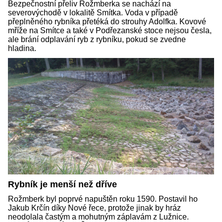
Bezpečnostní přeliv Rožmberka se nachází na
severovýchodě v lokalitě Smítka. Voda v případě
přeplněného rybníka přetéká do strouhy Adolfka. Kovové
mříže na Smítce a také v Podřezanské stoce nejsou česla,
ale brání odplavání ryb z rybníku, pokud se zvedne
hladina.
Rybník je menší než dříve
Rožmberk byl poprvé napuštěn roku 1590. Postavil ho
Jakub Krčín díky Nové řece, protože jinak by hráz
neodolala častým a mohutným záplavám z Lužnice.