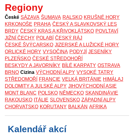
Regiony
České
SÁZAVA
ŠUMAVA
RALSKO
KRUŠNÉ HORY
KRKONOŠE
PRAHA
ČESKÝ A SLAVKOVSKÝ LES
BRDY
ČESKÝ KRAS A KŘIVOKLÁTSKO
POVLTAVÍ
JIŽNÍ ČECHY
POLABÍ
ČESKÝ RÁJ
ČESKÉ ŠVÝCARSKO
JIZERSKÉ A LUŽICKÉ HORY
ORLICKÉ HORY
VYSOČINA
PODYJÍ
JESENÍKY
PLZEŇSKO
ČESKÉ STŘEDOHOŘÍ
BESKYDY A JAVORNÍKY
BÍLÉ KARPATY
OSTRAVA
BRNO
Cizina
VÝCHODNÍ ALPY
VYSOKÉ TATRY
STŘEDOMOŘÍ
FRANCIE
VELKÁ BRITÁNIE
HIMÁLAJ
DOLOMITY A JULSKÉ ALPY
JIHOVÝCHODNÍ ASIE
MONT BLANC
POLSKO
NĚMECKO
SKANDINÁVIE
RAKOUSKO
ITÁLIE
SLOVENSKO
ZÁPADNÍ ALPY
CHORVATSKO
KORUTANY
BALKÁN
AFRIKA
Kalendář akcí