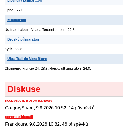
Lipenský půlmaraton
Lipno
22.8.
Miladathlon
Ústí nad Labem, Milada
Terénní triatlon
22.8.
Brdský půlmaraton
Kytín
22.8.
Ultra Trail du Mont Blanc
Chamonix, Francie
24.-28.8. Horský ultramaraton
24.8.
Diskuse
посмотреть в этом разделе
GregorySnard, 9.8.2026 10:52, 14 příspěvků
generic sildenafil
Frankjoura, 9.8.2026 10:32, 46 příspěvků