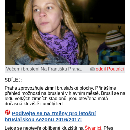
Večerní bruslení Na Františku Praha.
oddíl Poutníci
SDÍLEJ:
Praha zprovozňuje zimní bruslařské plochy. Přinášíme
přehled možností na bruslení v hlavním městě. Bruslí se na
ledu velkých zimních stadionů, jsou otevřena malá
dočasná kluziště i umělý led.
Podívejte se na změny pro letošní
bruslařskou sezonu 2016/2017!
Letos se neotevře oblíbené kluziště na
Štvanici
. Přes