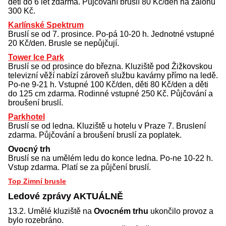
děti do 6 let zdarma. Půjčování bruslí 80 Kč/den na zálohu
300 Kč.
Karlínské Spektrum
Bruslí se od 7. prosince. Po-pá 10-20 h. Jednotné vstupné
20 Kč/den. Brusle se nepůjčují.
Tower Ice Park
Bruslí se od prosince do března. Kluziště pod Žižkovskou
televizní věží nabízí zároveň službu kavárny přímo na ledě.
Po-ne 9-21 h. Vstupné 100 Kč/den, děti 80 Kč/den a děti
do 125 cm zdarma. Rodinné vstupné 250 Kč. Půjčování a
broušení bruslí.
Parkhotel
Bruslí se od ledna. Kluziště u hotelu v Praze 7. Bruslení
zdarma. Půjčování a broušení bruslí za poplatek.
Ovocný trh
Bruslí se na umělém ledu do konce ledna. Po-ne 10-22 h.
Vstup zdarma. Platí se za půjčení bruslí.
Top Zimní brusle
Ledové zprávy AKTUÁLNĚ
13.2. Umělé kluziště na
Ovocném trhu
ukončilo provoz a
bylo rozebráno.