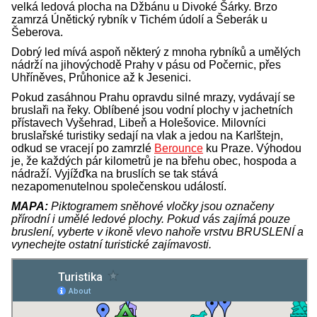
velká ledová plocha na Džbánu u Divoké Šárky. Brzo
zamrzá Únětický rybník v Tichém údolí a Šeberák u
Šeberova.
Dobrý led mívá aspoň některý z mnoha rybníků a umělých
nádrží na jihovýchodě Prahy v pásu od Počernic, přes
Uhříněves, Průhonice až k Jesenici.
Pokud zasáhnou Prahu opravdu silné mrazy, vydávají se
bruslaři na řeky. Oblíbené jsou vodní plochy v jachetních
přístavech Vyšehrad, Libeň a Holešovice. Milovníci
bruslařské turistiky sedají na vlak a jedou na Karlštejn,
odkud se vracejí po zamrzlé
Berounce
ku Praze. Výhodou
je, že každých pár kilometrů je na břehu obec, hospoda a
nádraží. Vyjížďka na bruslích se tak stává
nezapomenutelnou společenskou událostí.
MAPA:
Piktogramem sněhové vločky
jsou označeny
přírodní i umělé ledové plochy. Pokud vás zajímá pouze
bruslení, vyberte v ikoně vlevo nahoře vrstvu BRUSLENÍ a
vynechejte ostatní turistické zajímavosti.