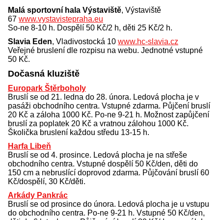
Malá sportovní hala Výstaviště
, Výstaviště
67
www.vystavistepraha.eu
So-ne 8-10 h. Dospělí 50 Kč/2 h, děti 25 Kč/2 h.
Slavia Eden
, Vladivostocká 10
www.hc-slavia.cz
Veřejné bruslení dle rozpisu na webu. Jednotné vstupné
50 Kč.
Dočasná kluziště
Europark Štěrboholy
Bruslí se od 21. ledna do 28. února. Ledová plocha je v
pasáži obchodního centra. Vstupné zdarma. Půjčení bruslí
20 Kč a záloha 1000 Kč. Po-ne 9-21 h. Možnost zapůjčení
bruslí za poplatek 20 Kč a vratnou zálohou 1000 Kč.
Školička bruslení každou středu 13-15 h.
Harfa Libeň
Bruslí se od 4. prosince. Ledová plocha je na střeše
obchodního centra. Vstupné dospělí 50 Kč/den, děti do
150 cm a nebruslící doprovod zdarma. Půjčování bruslí 60
Kč/dospělí, 30 Kč/děti.
Arkády Pankrác
Bruslí se od prosince do února. Ledová plocha je u vstupu
do obchodního centra. Po-ne 9-21 h. Vstupné 50 Kč/den,