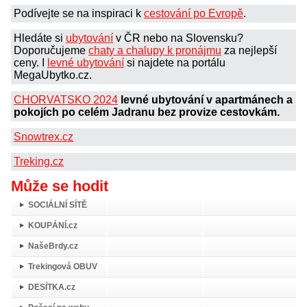
Podívejte se na inspiraci k
cestování po Evropě
.
Hledáte si
ubytování
v ČR nebo na Slovensku?
Doporučujeme
chaty a chalupy k pronájmu
za nejlepší
ceny. I
levné ubytování
si najdete na portálu
MegaUbytko.cz.
CHORVATSKO 2024
levné ubytování v apartmánech a
pokojích po celém Jadranu bez provize cestovkám.
Snowtrex.cz
Treking.cz
Může se hodit
SOCIÁLNÍ SÍTĚ
KOUPÁNÍ.cz
NašeBrdy.cz
Trekingová OBUV
DESÍTKA.cz