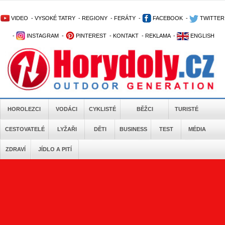
VIDEO
-
VYSOKÉ TATRY
-
REGIONY
-
FERÁTY
-
FACEBOOK
-
TWITTER
-
INSTAGRAM
-
PINTEREST
-
KONTAKT
-
REKLAMA
-
ENGLISH
HOROLEZCI
VODÁCI
CYKLISTÉ
BĚŽCI
TURISTÉ
CESTOVATELÉ
LYŽAŘI
DĚTI
BUSINESS
TEST
MÉDIA
ZDRAVÍ
JÍDLO A PITÍ