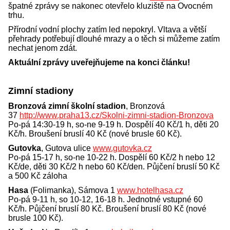
špatné zprávy se nakonec otevřelo kluziště na Ovocném
trhu.
Přírodní vodní plochy zatím led nepokryl. Vltava a větší
přehrady potřebují dlouhé mrazy a o těch si můžeme zatím
nechat jenom zdát.
Aktuální zprávy uveřejňujeme na konci článku!
Zimní stadiony
Bronzová zimní školní stadion
, Bronzová
37
http://www.praha13.cz/Skolni-zimni-stadion-Bronzova
Po-pá 14:30-19 h, so-ne 9-19 h. Dospělí 40 Kč/1 h, děti 20
Kč/h. Broušení bruslí 40 Kč (nové brusle 60 Kč).
Gutovka
, Gutova ulice
www.gutovka.cz
Po-pá 15-17 h, so-ne 10-22 h. Dospělí 60 Kč/2 h nebo 12
Kč/de, děti 30 Kč/2 h nebo 60 Kč/den. Půjčení bruslí 50 Kč
a 500 Kč záloha
Hasa
(Folimanka), Sámova 1
www.hotelhasa.cz
Po-pá 9-11 h, so 10-12, 16-18 h. Jednotné vstupné 60
Kč/h. Půjčení bruslí 80 Kč. Broušení bruslí 80 Kč (nové
brusle 100 Kč).