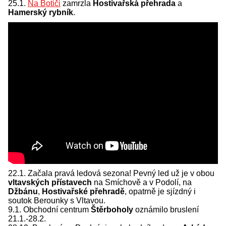
25.1.
Na Botiči
zamrzla
Hostivařská přehrada
a
Hamerský rybník
.
22.1. Začala pravá ledová sezona! Pevný led už je v obou
vltavských přístavech
na Smíchově a v Podolí, na
Džbánu
,
Hostivařské přehradě
, opatrně je sjízdný i
soutok Berounky s Vltavou.
9.1. Obchodní centrum
Štěrboholy
oznámilo bruslení
21.1.-28.2.