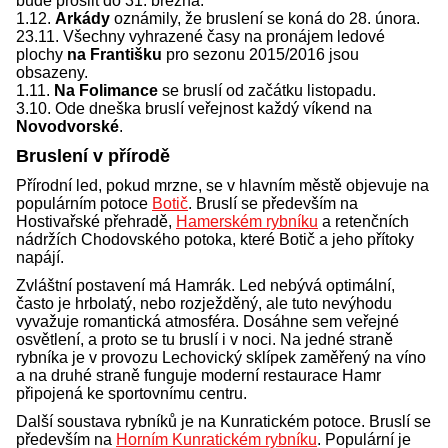
bude proslit do 31. března.
1.12.
Arkády
oznámily, že bruslení se koná do 28. února.
23.11. Všechny vyhrazené časy na pronájem ledové
plochy
na Františku
pro sezonu 2015/2016 jsou
obsazeny.
1.11.
Na Folimance
se bruslí od začátku listopadu.
3.10. Ode dneška bruslí veřejnost každý víkend na
Novodvorské
.
Bruslení v přírodě
Přírodní led, pokud mrzne, se v hlavním městě objevuje na
populárním potoce
Botič
. Bruslí se především na
Hostivařské přehradě,
Hamerském rybníku
a retenčních
nádržích Chodovského potoka, které Botič a jeho přítoky
napájí.
Zvláštní postavení má Hamrák. Led nebývá optimální,
často je hrbolatý, nebo rozježděný, ale tuto nevýhodu
vyvažuje romantická atmosféra. Dosáhne sem veřejné
osvětlení, a proto se tu bruslí i v noci. Na jedné straně
rybníka je v provozu Lechovický sklípek zaměřený na víno
a na druhé straně funguje moderní restaurace Hamr
připojená ke sportovnímu centru.
Další soustava rybníků je na Kunratickém potoce. Bruslí se
především na
Horním Kunratickém rybníku
. Populární je