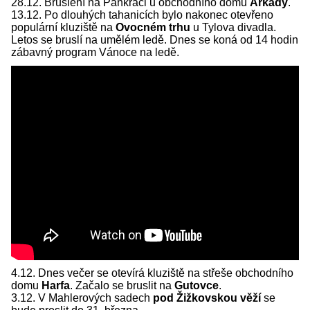
28.12. Bruslení na Pankráci u obchodního domu
Arkády
.
13.12. Po dlouhých tahanicích bylo nakonec otevřeno
populární kluziště na
Ovocném trhu
u Tylova divadla.
Letos se bruslí na umělém ledě. Dnes se koná od 14 hodin
zábavný program Vánoce na ledě.
4.12. Dnes večer se otevírá kluziště na střeše obchodního
domu
Harfa
. Začalo se bruslit na
Gutovce
.
3.12. V Mahlerových sadech
pod Žižkovskou věží
se