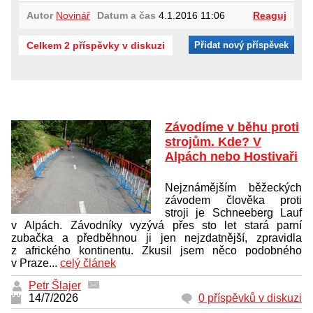
Autor
Novinář
Datum a čas
4.1.2016 11:06
Reaguj
Celkem 2 příspěvky v diskuzi
Přidat nový příspěvek
Závodíme v běhu proti
strojům. Kde? V
Alpách nebo Hostivaři
Nejznámějším běžeckých
závodem člověka proti
stroji je Schneeberg Lauf
v Alpách. Závodníky vyzývá přes sto let stará parní
zubačka a předběhnou ji jen nejzdatnější, zpravidla
z afrického kontinentu. Zkusil jsem něco podobného
v Praze...
celý článek
Petr Šlajer
14/7/2026
0 příspěvků v diskuzi