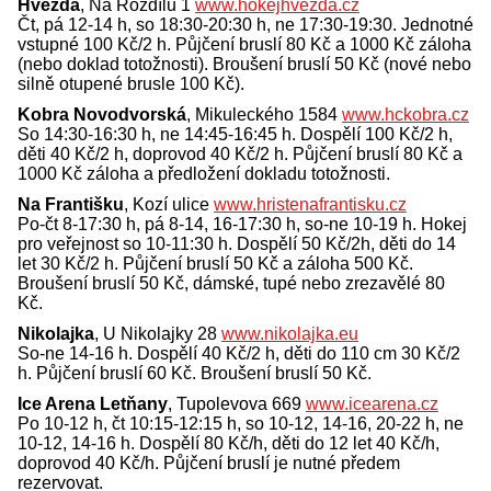
Hvězda
, Na Rozdílu 1
www.hokejhvezda.cz
Čt, pá 12-14 h, so 18:30-20:30 h, ne 17:30-19:30. Jednotné
vstupné 100 Kč/2 h. Půjčení bruslí 80 Kč a 1000 Kč záloha
(nebo doklad totožnosti). Broušení bruslí 50 Kč (nové nebo
silně otupené brusle 100 Kč).
Kobra Novodvorská
, Mikuleckého 1584
www.hckobra.cz
So 14:30-16:30 h, ne 14:45-16:45 h. Dospělí 100 Kč/2 h,
děti 40 Kč/2 h, doprovod 40 Kč/2 h. Půjčení bruslí 80 Kč a
1000 Kč záloha a předložení dokladu totožnosti.
Na Františku
, Kozí ulice
www.hristenafrantisku.cz
Po-čt 8-17:30 h, pá 8-14, 16-17:30 h, so-ne 10-19 h. Hokej
pro veřejnost so 10-11:30 h. Dospělí 50 Kč/2h, děti do 14
let 30 Kč/2 h. Půjčení bruslí 50 Kč a záloha 500 Kč.
Broušení bruslí 50 Kč, dámské, tupé nebo zrezavělé 80
Kč.
Nikolajka
, U Nikolajky 28
www.nikolajka.eu
So-ne 14-16 h. Dospělí 40 Kč/2 h, děti do 110 cm 30 Kč/2
h. Půjčení bruslí 60 Kč. Broušení bruslí 50 Kč.
Ice Arena Letňany
, Tupolevova 669
www.icearena.cz
Po 10-12 h, čt 10:15-12:15 h, so 10-12, 14-16, 20-22 h, ne
10-12, 14-16 h. Dospělí 80 Kč/h, děti do 12 let 40 Kč/h,
doprovod 40 Kč/h. Půjčení bruslí je nutné předem
rezervovat.