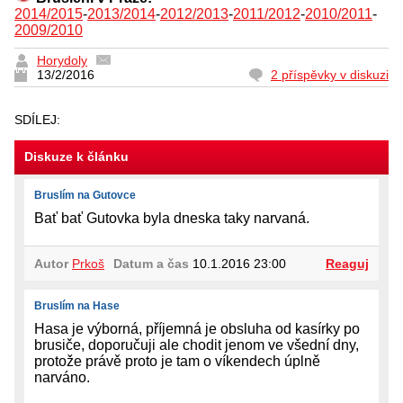
2014/2015
-
2013/2014
-
2012/2013
-
2011/2012
-
2010/2011
-
2009/2010
Horydoly
13/2/2016
2 příspěvky v diskuzi
SDÍLEJ:
Diskuze k článku
Bruslím na Gutovce
Bať bať Gutovka byla dneska taky narvaná.
Autor
Prkoš
Datum a čas
10.1.2016 23:00
Reaguj
Bruslím na Hase
Hasa je výborná, příjemná je obsluha od kasírky po
brusiče, doporučuji ale chodit jenom ve všední dny,
protože právě proto je tam o víkendech úplně
narváno.