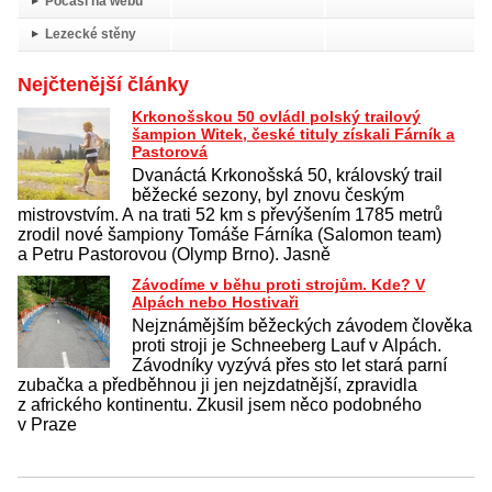
Počasí na webu
Lezecké stěny
Nejčtenější články
Krkonošskou 50 ovládl polský trailový
šampion Witek, české tituly získali Fárník a
Pastorová
Dvanáctá Krkonošská 50, královský trail
běžecké sezony, byl znovu českým
mistrovstvím. A na trati 52 km s převýšením 1785 metrů
zrodil nové šampiony Tomáše Fárníka (Salomon team)
a Petru Pastorovou (Olymp Brno). Jasně
Závodíme v běhu proti strojům. Kde? V
Alpách nebo Hostivaři
Nejznámějším běžeckých závodem člověka
proti stroji je Schneeberg Lauf v Alpách.
Závodníky vyzývá přes sto let stará parní
zubačka a předběhnou ji jen nejzdatnější, zpravidla
z afrického kontinentu. Zkusil jsem něco podobného
v Praze