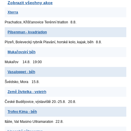
Zobrazit všechny akce
Xterra
Prachatice, Křišťanovice
Terénní triatlon
8.8.
Pilsenman - kvadriatlon
Plzeň, Bolevecký rybník
Plavání, horské kolo, kajak, běh
8.8.
Mukařovský běh
Mukařov
14.8.
19:00
Vasaloppet - běh
Švédsko, Mora
15.8.
Země živitelka - veletrh
České Budějovice, výstaviště
20.-25.8.
20.8.
Trofeo Kima - běh
Itálie, Val Masino
Ultramaraton
22.8.