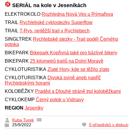
SERIÁL na kole v Jeseníkách
ELEKTROKOLO
Rozhledna Nová Ves u Rýmařova
TRAIL
Rychlebské cyklostezky Superflow
TRAIL
T-Rys, nejtěžší trail v Rychlebech
SINGLTREK
Rychlebské stezky - Trail podél Černého
potoka
BIKEPARK
Bikepark Kopřivná také pro bázlivé bikery
BIKEPARK
25 kilometrů trailů na Dolní Moravě
CYKLOTURISTIKA
Zlaté Hory, kde se těžilo zlato
CYKLOTURISTIKA
Divoká svině aneb napříč
Rychlebskými horami
KOLOBĚŽKY
Praděd a Dlouhé stráně trpí koloběžkami
CYKLOKEMP
Černý potok u Vidnavy
REGION
Jeseníky
Kuba Turek
25/9/2022
0 příspěvků v diskuzi