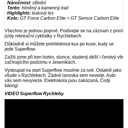
Náročnost
: střední
Terén
: hliněný a kamenný trail
Highlights:
bukový les
Kolo:
GT Force Carbon Elite + GT Sensor Carbon Elite
Všechno je jednou poprvé. Podívejte se na záznam z první
jizdy rekreační cyklistky v Rychlebech.
Důkladně si můžete prohlédnout kus po kuse, kudy se
jede Superflow.
Zažili jsme při tom horko, slunce, studený déšť i čerstvý vítr
začínajícího podzimu v Jeseníkách.
Vystoupat na start Superflow musíme za své. Ostatně jako
všude v Rychlebech. Žádné lanovka sem nevede. Auto
vás sem nevyveze. Elektrokola jsou zakázaná. Čistý
biking!
VIDEO Superflow Rychleby