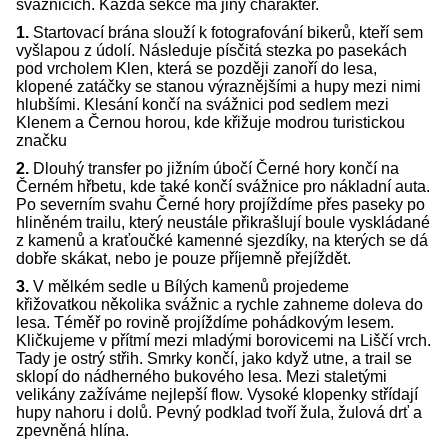
svážnicích. Každá sekce má jiný charakter.
1.
Startovací brána slouží k fotografování bikerů, kteří sem
vyšlapou z údolí. Následuje písčitá stezka po pasekách
pod vrcholem Klen, která se později zanoří do lesa,
klopené zatáčky se stanou výraznějšími a hupy mezi nimi
hlubšími. Klesání končí na svážnici pod sedlem mezi
Klenem a Černou horou, kde křižuje modrou turistickou
značku
2.
Dlouhý transfer po jižním úbočí Černé hory končí na
Černém hřbetu, kde také končí svážnice pro nákladní auta.
Po severním svahu Černé hory projíždíme přes paseky po
hliněném trailu, který neustále přikrašlují boule vyskládané
z kamenů a kraťoučké kamenné sjezdíky, na kterých se dá
dobře skákat, nebo je pouze příjemně přejíždět.
3.
V mělkém sedle u Bílých kamenů projedeme
křižovatkou několika svážnic a rychle zahneme doleva do
lesa. Téměř po rovině projíždíme pohádkovým lesem.
Kličkujeme v přítmí mezi mladými borovicemi na Liščí vrch.
Tady je ostrý střih. Smrky končí, jako když utne, a trail se
sklopí do nádherného bukového lesa. Mezi staletými
velikány zažíváme nejlepší flow. Vysoké klopenky střídají
hupy nahoru i dolů. Pevný podklad tvoří žula, žulová drť a
zpevněná hlína.