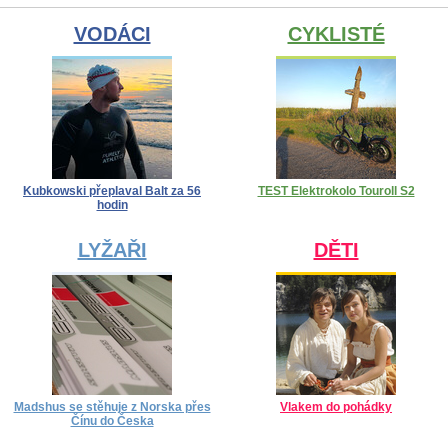
VODÁCI
CYKLISTÉ
Kubkowski přeplaval Balt za 56
TEST Elektrokolo Touroll S2
hodin
LYŽAŘI
DĚTI
Madshus se stěhuje z Norska přes
Vlakem do pohádky
Čínu do Česka