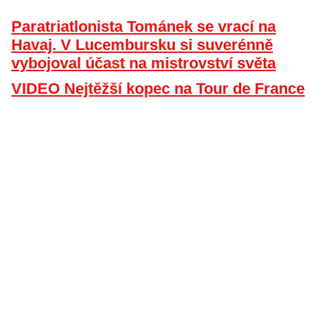
Paratriatlonista Tománek se vrací na
Havaj. V Lucembursku si suverénně
vybojoval účast na mistrovství světa
VIDEO Nejtěžší kopec na Tour de France