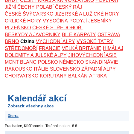
BRDY
ČESKÝ KRAS A KŘIVOKLÁTSKO
POVLTAVÍ
JIŽNÍ ČECHY
POLABÍ
ČESKÝ RÁJ
ČESKÉ ŠVÝCARSKO
JIZERSKÉ A LUŽICKÉ HORY
ORLICKÉ HORY
VYSOČINA
PODYJÍ
JESENÍKY
PLZEŇSKO
ČESKÉ STŘEDOHOŘÍ
BESKYDY A JAVORNÍKY
BÍLÉ KARPATY
OSTRAVA
BRNO
Cizina
VÝCHODNÍ ALPY
VYSOKÉ TATRY
STŘEDOMOŘÍ
FRANCIE
VELKÁ BRITÁNIE
HIMÁLAJ
DOLOMITY A JULSKÉ ALPY
JIHOVÝCHODNÍ ASIE
MONT BLANC
POLSKO
NĚMECKO
SKANDINÁVIE
RAKOUSKO
ITÁLIE
SLOVENSKO
ZÁPADNÍ ALPY
CHORVATSKO
KORUTANY
BALKÁN
AFRIKA
Kalendář akcí
Zobrazit všechny akce
Xterra
Prachatice, Křišťanovice
Terénní triatlon
8.8.