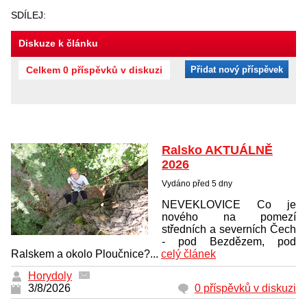
SDÍLEJ:
Diskuze k článku
Celkem 0 příspěvků v diskuzi
Přidat nový příspěvek
Ralsko AKTUÁLNĚ
2026
Vydáno před 5 dny
NEVEKLOVICE Co je
nového na pomezí
středních a severních Čech
- pod Bezdězem, pod
Ralskem a okolo Ploučnice?...
celý článek
Horydoly
3/8/2026
0 příspěvků v diskuzi