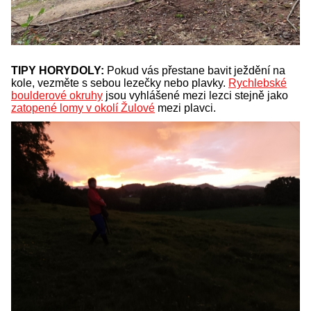
TIPY HORYDOLY:
Pokud vás přestane bavit ježdění na
kole, vezměte s sebou lezečky nebo plavky.
Rychlebské
boulderové okruhy
jsou vyhlášené mezi lezci stejně jako
zatopené lomy v okolí Žulové
mezi plavci.