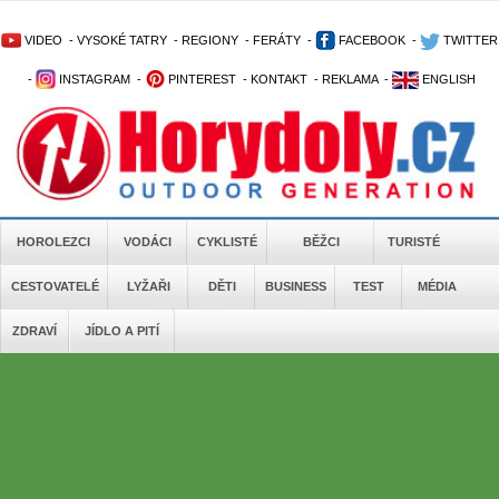
VIDEO
-
VYSOKÉ TATRY
-
REGIONY
-
FERÁTY
-
FACEBOOK
-
TWITTER
-
INSTAGRAM
-
PINTEREST
-
KONTAKT
-
REKLAMA
-
ENGLISH
HOROLEZCI
VODÁCI
CYKLISTÉ
BĚŽCI
TURISTÉ
CESTOVATELÉ
LYŽAŘI
DĚTI
BUSINESS
TEST
MÉDIA
ZDRAVÍ
JÍDLO A PITÍ