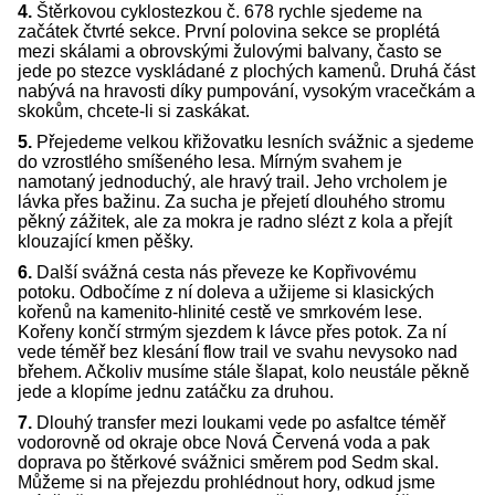
4.
Štěrkovou cyklostezkou č. 678 rychle sjedeme na
začátek čtvrté sekce. První polovina sekce se proplétá
mezi skálami a obrovskými žulovými balvany, často se
jede po stezce vyskládané z plochých kamenů. Druhá část
nabývá na hravosti díky pumpování, vysokým vracečkám a
skokům, chcete-li si zaskákat.
5.
Přejedeme velkou křižovatku lesních svážnic a sjedeme
do vzrostlého smíšeného lesa. Mírným svahem je
namotaný jednoduchý, ale hravý trail. Jeho vrcholem je
lávka přes bažinu. Za sucha je přejetí dlouhého stromu
pěkný zážitek, ale za mokra je radno slézt z kola a přejít
klouzající kmen pěšky.
6.
Další svážná cesta nás převeze ke Kopřivovému
potoku. Odbočíme z ní doleva a užijeme si klasických
kořenů na kamenito-hlinité cestě ve smrkovém lese.
Kořeny končí strmým sjezdem k lávce přes potok. Za ní
vede téměř bez klesání flow trail ve svahu nevysoko nad
břehem. Ačkoliv musíme stále šlapat, kolo neustále pěkně
jede a klopíme jednu zatáčku za druhou.
7.
Dlouhý transfer mezi loukami vede po asfaltce téměř
vodorovně od okraje obce Nová Červená voda a pak
doprava po štěrkové svážnici směrem pod Sedm skal.
Můžeme si na přejezdu prohlédnout hory, odkud jsme