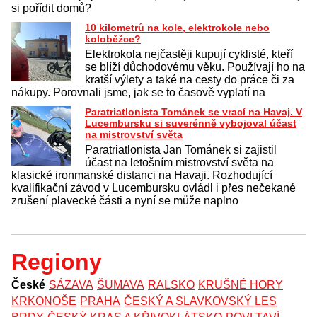
si pořídit domů?
10 kilometrů na kole, elektrokole nebo
koloběžce?
Elektrokola nejčastěji kupují cyklisté, kteří
se blíží důchodovému věku. Používají ho na
kratší výlety a také na cesty do práce či za
nákupy. Porovnali jsme, jak se to časově vyplatí na
Paratriatlonista Tománek se vrací na Havaj. V
Lucembursku si suverénně vybojoval účast
na mistrovství světa
Paratriatlonista Jan Tománek si zajistil
účast na letošním mistrovství světa na
klasické ironmanské distanci na Havaji. Rozhodující
kvalifikační závod v Lucembursku ovládl i přes nečekané
zrušení plavecké části a nyní se může naplno
Regiony
České
SÁZAVA
ŠUMAVA
RALSKO
KRUŠNÉ HORY
KRKONOŠE
PRAHA
ČESKÝ A SLAVKOVSKÝ LES