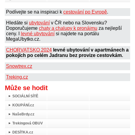
Podívejte se na inspiraci k
cestování po Evropě
.
Hledáte si
ubytování
v ČR nebo na Slovensku?
Doporučujeme
chaty a chalupy k pronájmu
za nejlepší
ceny. I
levné ubytování
si najdete na portálu
MegaUbytko.cz.
CHORVATSKO 2024
levné ubytování v apartmánech a
pokojích po celém Jadranu bez provize cestovkám.
Snowtrex.cz
Treking.cz
Může se hodit
SOCIÁLNÍ SÍTĚ
KOUPÁNÍ.cz
NašeBrdy.cz
Trekingová OBUV
DESÍTKA.cz