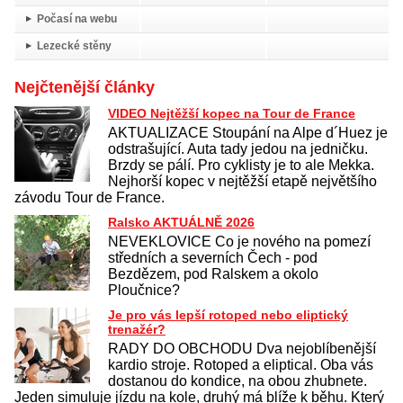
Počasí na webu
Lezecké stěny
Nejčtenější články
VIDEO Nejtěžší kopec na Tour de France
AKTUALIZACE Stoupání na Alpe d´Huez je
odstrašující. Auta tady jedou na jedničku.
Brzdy se pálí. Pro cyklisty je to ale Mekka.
Nejhorší kopec v nejtěžší etapě největšího
závodu Tour de France.
Ralsko AKTUÁLNĚ 2026
NEVEKLOVICE Co je nového na pomezí
středních a severních Čech - pod
Bezdězem, pod Ralskem a okolo
Ploučnice?
Je pro vás lepší rotoped nebo eliptický
trenažér?
RADY DO OBCHODU Dva nejoblíbenější
kardio stroje. Rotoped a eliptical. Oba vás
dostanou do kondice, na obou zhubnete.
Jeden simuluje jízdu na kole, druhý má blíže k běhu. Který