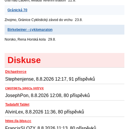
Ústí nad Labem, Milada
Terénní triatlon
22.8.
Gránická 70
Znojmo, Gránice
Cyklistický závod do vrchu
23.8.
Birkebeiner - cyklomaraton
Norsko, Rena
Horská kola
29.8.
Diskuse
Dichaelrerce
Stephenjense, 8.8.2026 12:17, 91 příspěvků
смотреть здесь vetryx
JosephPon, 8.8.2026 12:08, 80 příspěvků
Tadalafil Tablet
AlvinLex, 8.8.2026 11:36, 80 příspěvků
https://a-blsp.cc
FrancisSLOZY, 8.8.2026 11:13, 80 příspěvků