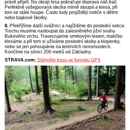
právě přijeli. Na okraji lesa pokračuje doprava náš trail.
Perfektně vyšejpovaná stezka mírně stoupá a klesá, při
tom se stále houpe. Často tudy projíždějí rodiče s dětmi
nebo bajkové školky.
8.
Překřížíme další svážnici a najíždíme do poslední sekce.
Trochu musíme nastoupat do zalesněného jižní svahu
Bukového vrchu. Traverzujeme smrkovým lesem, maličko
klesáme a při tom si užíváme poslední skoky a klopenky,
nebo se jen pohoupáme na terénních nerovnostech.
Končíme na silnici 200 metrů od Základny.
STRAVA.com:
Stáhněte trasu ve formátu GPX