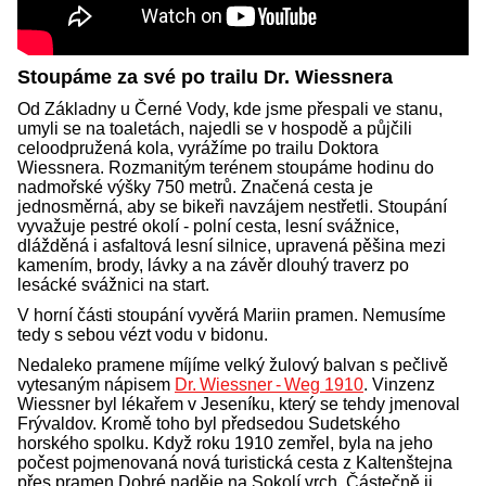
Stoupáme za své po trailu Dr. Wiessnera
Od Základny u Černé Vody, kde jsme přespali ve stanu,
umyli se na toaletách, najedli se v hospodě a půjčili
celoodpružená kola, vyrážíme po trailu Doktora
Wiessnera. Rozmanitým terénem stoupáme hodinu do
nadmořské výšky 750 metrů. Značená cesta je
jednosměrná, aby se bikeři navzájem nestřetli. Stoupání
vyvažuje pestré okolí - polní cesta, lesní svážnice,
dlážděná i asfaltová lesní silnice, upravená pěšina mezi
kamením, brody, lávky a na závěr dlouhý traverz po
lesácké svážnici na start.
V horní části stoupání vyvěrá Mariin pramen. Nemusíme
tedy s sebou vézt vodu v bidonu.
Nedaleko pramene míjíme velký žulový balvan s pečlivě
vytesaným nápisem
Dr. Wiessner - Weg 1910
. Vinzenz
Wiessner byl lékařem v Jeseníku, který se tehdy jmenoval
Frývaldov. Kromě toho byl předsedou Sudetského
horského spolku. Když roku 1910 zemřel, byla na jeho
počest pojmenovaná nová turistická cesta z Kaltenštejna
přes pramen Dobré naděje na Sokolí vrch. Částečně ji