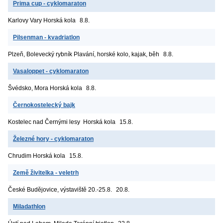
Prima cup - cyklomaraton
Karlovy Vary
Horská kola
8.8.
Pilsenman - kvadriatlon
Plzeň, Bolevecký rybník
Plavání, horské kolo, kajak, běh
8.8.
Vasaloppet - cyklomaraton
Švédsko, Mora
Horská kola
8.8.
Černokostelecký bajk
Kostelec nad Černými lesy
Horská kola
15.8.
Železné hory - cyklomaraton
Chrudim
Horská kola
15.8.
Země živitelka - veletrh
České Budějovice, výstaviště
20.-25.8.
20.8.
Miladathlon