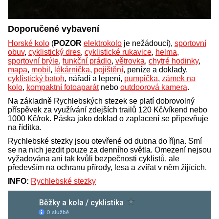
Doporučené vybavení
Horské kolo
(
POZOR
elektrokolo
je nežádoucí),
sportovní
obuv
,
cyklistický dres
,
cyklistické rukavice
,
helma
,
sportovní brýle
,
funkční prádlo
,
větrovka
,
chytré hodinky
,
mapa
,
mobil
,
lékárnička
,
pojištění
, peníze a doklady,
cyklistický batoh
, nářadí a lepení,
pumpička
,
zámek na
kolo
,
kompaktní fotoaparát
nebo
outdoorová kamera
.
Na základně Rychlebských stezek se platí dobrovolný
příspěvek za využívání zdejších trailů 120 Kč/víkend nebo
1000 Kč/rok. Páska jako doklad o zaplacení se připevňuje
na řídítka.
Rychlebské stezky jsou otevřené od dubna do října. Smí
se na nich jezdit pouze za denního světla. Omezení nejsou
vyžadována ani tak kvůli bezpečnosti cyklistů, ale
především na ochranu přírody, lesa a zvířat v něm žijících.
INFO:
Rychlebské stezky