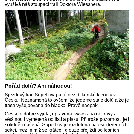
využívá náš stoupací trail Doktora Wiessnera.
Pořád dolů? Ani náhodou!
Sjezdový trail Supeflow patří mezi bikerské klenoty v
Česku. Neznamená to ovšem, že jedeme stále dolů a že je
trasa vyšejpovaná do hladka. Právě naopak.
Cesta je dobře vyjetá, upravená, vysekaná od trávy a
většinou i vymetená od listí a písku. Při troše pozornosti je i
solidně značená. Superflov je rozdělená na osm terénních
sekcí, mezi nimiž se krátce i dlouze přejíždí po lesních