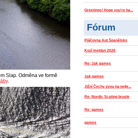
Greetings! Hope you're ha...
Fórum
Půjčovna Aut Španělsko
Kozí mejdan 2026
Re: Jak games
olem Slap. Odměna ve formě
Jak games
áby
.
Jižní Čechy zvou na nejle...
Re: Nordic Scating brusle
Re: games
games