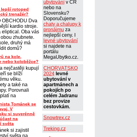
ubytování
v ČR
nebo na
 lepší rotoped
Slovensku?
ický trenažér?
Doporučujeme
 OBCHODU Dva
chaty a chalupy k
ější kardio stroje.
pronájmu
za
eliptical. Oba vás
nejlepší ceny. I
 obou zhubnete.
levné ubytování
kole, druhý má
si najdete na
řídit domů?
portálu
rů na kole,
MegaUbytko.cz.
le nebo koloběžce?
a nejčastěji kupují
CHORVATSKO
teří se blíží
2024
levné
ému věku.
ubytování v
lety a také na
apartmánech a
upy. Porovnali
pokojích po
platí na
celém Jadranu
bez provize
onista Tománek se
cestovkám.
avaj. V
ku si suverénně
Snowtrex.cz
 účast na
í světa
Treking.cz
nek si zajistil
ství světa na