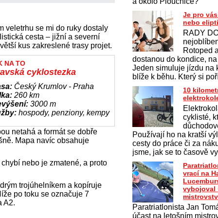
a okolo Ploučnice?
Je pro vás
nebo elipt
m veletrhu se mi do ruky dostaly
RADY DO
tická cesta – jižní a severní
nejoblíben
 větší kus zakreslené trasy projet.
Rotoped a 
dostanou do kondice, na
K NA TO
Jeden simuluje jízdu na 
tavská cyklostezka
blíže k běhu. Který si po
asa:
Český Krumlov - Praha
10 kilomet
lka:
260 km
elektroko
evýšení:
3000 m
Elektrokol
užby:
hospody, penziony, kempy
cyklisté, k
důchodov
bou netahá a formát se dobře
Používají ho na kratší vý
ašně. Mapa navíc obsahuje
cesty do práce či za nák
jsme, jak se to časově vy
 chybí nebo je zmatené, a proto
Paratriatl
vrací na H
Lucemburs
drým trojúhelníkem a kopíruje
vybojoval
Níže po toku se označuje 7
mistrovstv
a A2.
Paratriatlonista Jan Tomá
účast na letošním mistrov
u