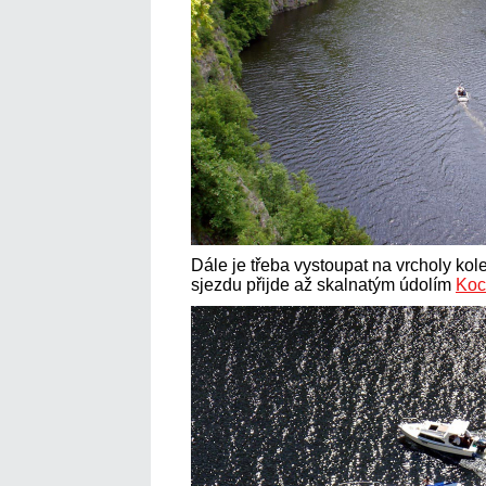
Dále je třeba vystoupat na vrcholy k
sjezdu přijde až skalnatým údolím
Koc