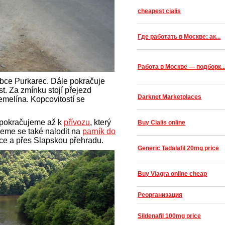
cheapest cialis
Где работать в Москве: ак...
Работа в Москве — подборк..
obce Purkarec. Dále pokračuje
st. Za zmínku stojí přejezd
Darknet Marketplaces
emelína. Kopcovitostí se
 pokračujeme až k
přívozu
, který
Buy Cialis online
eme se také nalodit na
parník do
pce a přes Slapskou přehradu.
Generic Tadalafil 20mg price
Buy Viagra online cheap
Реорганизация
Sildenafil 100mg price