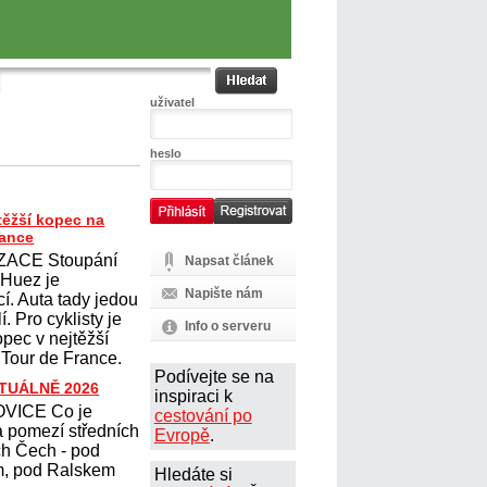
uživatel
heslo
těžší kopec na
rance
ZACE Stoupání
Napsat článek
´Huez je
Napište nám
cí. Auta tady jedou
. Pro cyklisty je
Info o serveru
opec v nejtěžší
 Tour de France.
Podívejte se na
KTUÁLNĚ 2026
inspiraci k
VICE Co je
cestování po
 pomezí středních
Evropě
.
ch Čech - pod
, pod Ralskem
Hledáte si