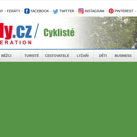
NY
-
FERÁTY
-
FACEBOOK
-
TWITTER
-
INSTAGRAM
-
PINTEREST
BĚŽCI
TURISTÉ
CESTOVATELÉ
LYŽAŘI
DĚTI
BUSINESS