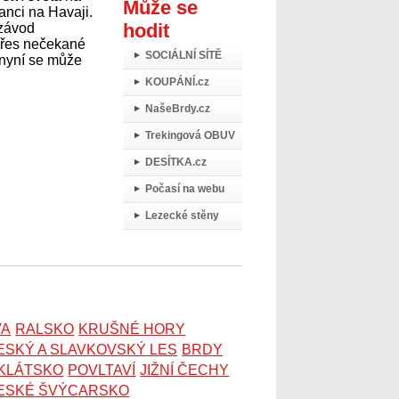
Může se
anci na Havaji.
hodit
 závod
přes nečekané
SOCIÁLNÍ SÍTĚ
 nyní se může
KOUPÁNÍ.cz
NašeBrdy.cz
Trekingová OBUV
DESÍTKA.cz
Počasí na webu
Lezecké stěny
VA
RALSKO
KRUŠNÉ HORY
ESKÝ A SLAVKOVSKÝ LES
BRDY
OKLÁTSKO
POVLTAVÍ
JIŽNÍ ČECHY
ESKÉ ŠVÝCARSKO