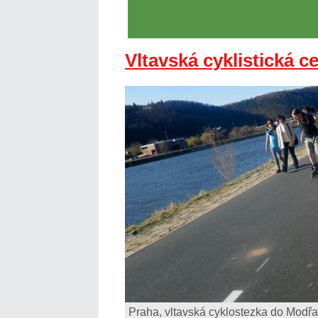
Vltavská cyklistická c
Praha, vltavská cyklostezka do Modřa