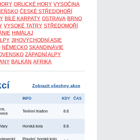
 HORY
ORLICKÉ HORY
VYSOČINA
ZEŇSKO
ČESKÉ STŘEDOHOŘÍ
KY
BÍLÉ KARPATY
OSTRAVA
BRNO
Y
VYSOKÉ TATRY
STŘEDOMOŘÍ
ÁNIE
HIMÁLAJ
ALPY
JIHOVÝCHODNÍ ASIE
O
NĚMECKO
SKANDINÁVIE
OVENSKO
ZÁPADNÍ ALPY
ANY
BALKÁN
AFRIKA
kcí
Zobrazit všechny akce
INFO
KDY
ČAS
ice,
Terénní triatlon
8.8.
ovice
 Vary
Horská kola
8.8.
Bolevecký
Plavání, horské kolo,