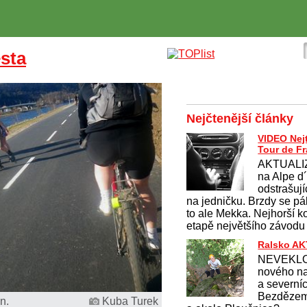
esta
Nejčtenější články
VIDEO Nej
Tour de F
AKTUALI
na Alpe d
odstrašují
na jedničku. Brzdy se pálí
to ale Mekka. Nejhorší k
etapě největšího závodu
Ralsko A
NEVEKLO
nového na
a severní
Bezdězem
n.
Kuba Turek