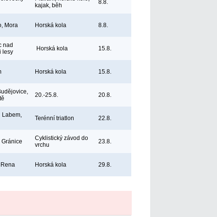
8.8.
kajak, běh
, Mora
Horská kola
8.8.
c nad
Horská kola
15.8.
 lesy
m
Horská kola
15.8.
udějovice,
20.-25.8.
20.8.
tě
d Labem,
Terénní triatlon
22.8.
Cyklistický závod do
 Gránice
23.8.
vrchu
, Rena
Horská kola
29.8.