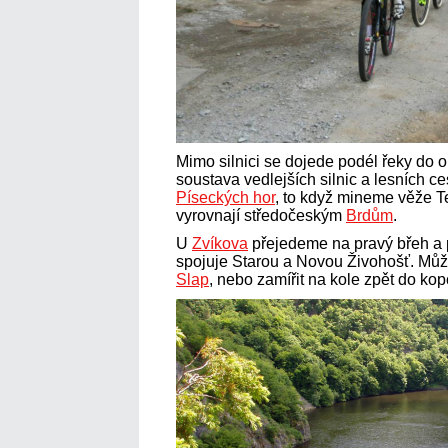
Mimo silnici se dojede podél řeky do 
soustava vedlejších silnic a lesních ce
Píseckých hor
, to když mineme věže T
vyrovnají středočeským
Brdům
.
U
Zvíkova
přejedeme na pravý břeh a
spojuje Starou a Novou Živohošť. Můž
Slap
, nebo zamířit na kole zpět do ko