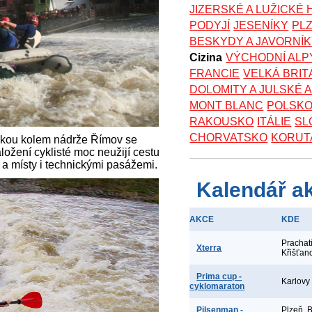
JIZERSKÉ A LUŽICKÉ
PODYJÍ
JESENÍKY
PL
BESKYDY A JAVORNÍ
Cizina
VÝCHODNÍ ALP
FRANCIE
VELKÁ BRIT
DOLOMITY A JULSKÉ 
MONT BLANC
POLSK
RAKOUSKO
ITÁLIE
SL
CHORVATSKO
KORUT
ikou kolem nádrže Římov se
ložení cyklisté moc neužijí cestu
 a místy i technickými pasážemi.
Kalendář a
AKCE
KDE
Prachat
Xterra
Křišťan
Prima cup -
Karlovy
cyklomaraton
Pilsenman -
Plzeň, 