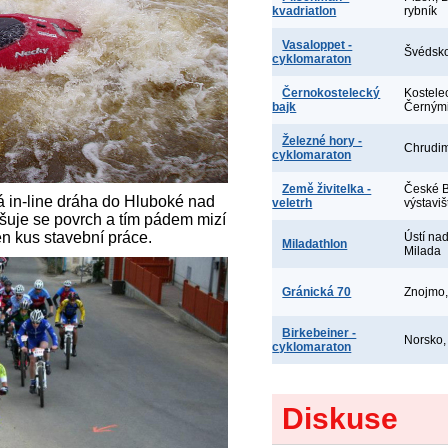
kvadriatlon
rybník
Vasaloppet -
Švédsko
cyklomaraton
Černokostelecký
Kostele
bajk
Černými
Železné hory -
Chrudi
cyklomaraton
Země živitelka -
České B
in-line dráha do Hluboké nad
veletrh
výstaviš
ršuje se povrch a tím pádem mizí
en kus stavební práce.
Ústí na
Miladathlon
Milada
Gránická 70
Znojmo,
Birkebeiner -
Norsko
cyklomaraton
Diskuse