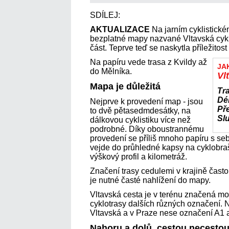
SDÍLEJ:
AKTUALIZACE
Na jarním cyklistické
bezplatné mapy nazvané Vltavská cyklis
část. Teprve teď se naskytla příležitost
Na papíru vede trasa z Kvildy až
JA
do Mělníka.
Vl
Mapa je důležitá
Tr
Dé
Nejprve k provedení map - jsou
Př
to dvě pětasedmdesátky, na
Sl
dálkovou cyklistiku více než
podrobné. Díky oboustrannému
provedení se příliš mnoho papíru s se
vejde do průhledné kapsy na cyklobr
výškový profil a kilometráž.
Značení trasy cedulemi v krajině často
je nutné časté nahlížení do mapy.
Vltavská cesta je v terénu značená mo
cyklotrasy dalších různých označení. 
Vltavská a v Praze nese označení A1 
Nahoru a dolů, cestou necesto