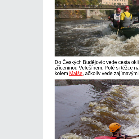
Do Českých Budějovic vede cesta okl
zříceninou Velešínem. Poté si těžce na
kolem
Malše
, ačkoliv vede zajímavými