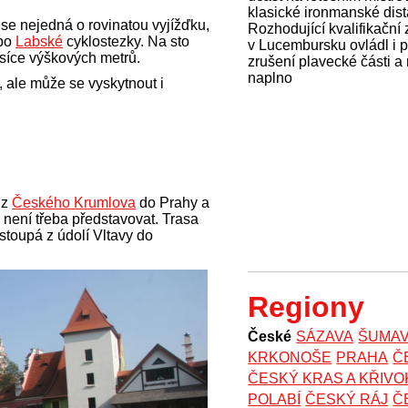
klasické ironmanské dist
 se nejedná o rovinatou vyjížďku,
Rozhodující kvalifikační
bo
Labské
cyklostezky. Na sto
v Lucembursku ovládl i 
síce výškových metrů.
zrušení plavecké části a
naplno
, ale může se vyskytnout i
 z
Českého Krumlova
do Prahy a
 není třeba představovat. Trasa
stoupá z údolí Vltavy do
Regiony
České
SÁZAVA
ŠUMA
KRKONOŠE
PRAHA
Č
ČESKÝ KRAS A KŘIV
POLABÍ
ČESKÝ RÁJ
Č