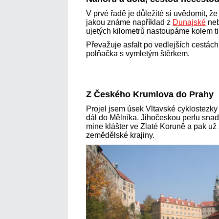
V prvé řadě je důležité si uvědomit, že
jakou známe například z
Dunajské
ne
ujetých kilometrů nastoupáme kolem ti
Převažuje asfalt po vedlejších cestách
polňačka s vymletým štěrkem.
Z Českého Krumlova do Prahy
Projel jsem úsek Vltavské cyklostezky
dál do Mělníka. Jihočeskou perlu snad
mine klášter ve Zlaté Koruně a pak už 
zemědělské krajiny.