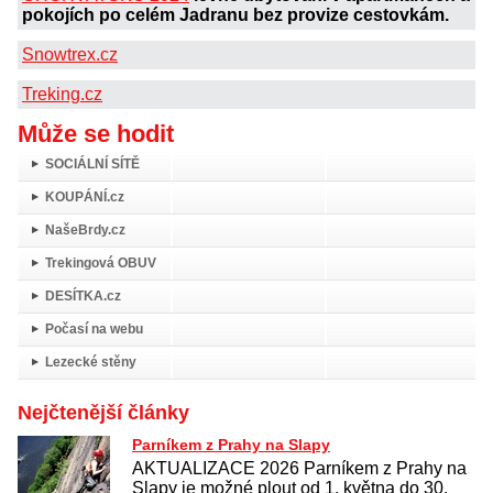
pokojích po celém Jadranu bez provize cestovkám.
Snowtrex.cz
Treking.cz
Může se hodit
SOCIÁLNÍ SÍTĚ
KOUPÁNÍ.cz
NašeBrdy.cz
Trekingová OBUV
DESÍTKA.cz
Počasí na webu
Lezecké stěny
Nejčtenější články
Parníkem z Prahy na Slapy
AKTUALIZACE 2026 Parníkem z Prahy na
Slapy je možné plout od 1. května do 30.