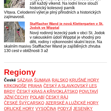
září každý víkend. Na lodní lince slouží
historický kolesový parník
Vltava. Celodenní výlet je plný přírodních a historických
zajímavostí.
Stafflacher Wand je nová Klettergarten v St.
Jodok ve Wipptal
Nový rodinný lezecký park v obci St. Jodok
v rakouském údolí Wipptal je vhodný pro
děti, rodiny i výkonnostní skalní lezce. Na
skalním masivu Stafflacher Wand je zajištěných zhruba
130 cest v obtížnosti 3 až
Regiony
České
SÁZAVA
ŠUMAVA
RALSKO
KRUŠNÉ HORY
KRKONOŠE
PRAHA
ČESKÝ A SLAVKOVSKÝ LES
BRDY
ČESKÝ KRAS A KŘIVOKLÁTSKO
POVLTAVÍ
JIŽNÍ ČECHY
POLABÍ
ČESKÝ RÁJ
ČESKÉ ŠVÝCARSKO
JIZERSKÉ A LUŽICKÉ HORY
ORLICKÉ HORY
VYSOČINA
PODYJÍ
JESENÍKY