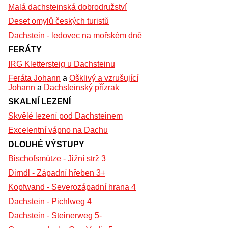
Malá dachsteinská dobrodružství
Deset omylů českých turistů
Dachstein - ledovec na mořském dně
FERÁTY
IRG Klettersteig u Dachsteinu
Feráta Johann
a
Ošklivý a vzrušující
Johann
a
Dachsteinský přízrak
SKALNÍ LEZENÍ
Skvělé lezení pod Dachsteinem
Excelentní vápno na Dachu
DLOUHÉ VÝSTUPY
Bischofsmütze - Jižní strž 3
Dirndl - Západní hřeben 3+
Kopfwand - Severozápadní hrana 4
Dachstein - Pichlweg 4
Dachstein - Steinerweg 5-