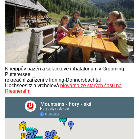
Kneippův bazén a solankové inhalatorium v Gröbming
Putterersee
rekreační zařízení v Irdning-Donnersbachtal
Hochseesitz a vrcholová
plovárna ze starých časů na
Riesneralm