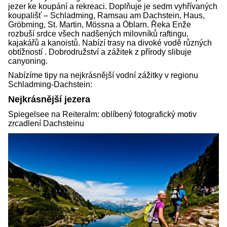
jezer ke koupání a rekreaci. Doplňuje je sedm vyhřívaných
koupališť – Schladming, Ramsau am Dachstein, Haus,
Gröbming, St. Martin, Mössna a Öblarn. Řeka Enže
rozbuší srdce všech nadšených milovníků raftingu,
kajakářů a kanoistů. Nabízí trasy na divoké vodě různých
obtížností . Dobrodružství a zážitek z přírody slibuje
canyoning.
Nabízíme tipy na nejkrásnější vodní zážitky v regionu
Schladming-Dachstein:
Nejkrásnější jezera
Spiegelsee na Reiteralm: oblíbený fotografický motiv
zrcadlení Dachsteinu