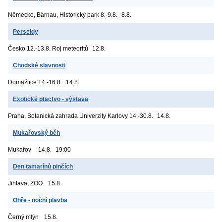
Německo, Bärnau, Historický park
8.-9.8.
8.8.
Perseidy
Česko
12.-13.8. Roj meteoritů
12.8.
Chodské slavnosti
Domažlice
14.-16.8.
14.8.
Exotické ptactvo - výstava
Praha, Botanická zahrada Univerzity Karlovy
14.-30.8.
14.8.
Mukařovský běh
Mukařov
14.8.
19:00
Den tamarínů pinčích
Jihlava, ZOO
15.8.
Ohře - noční plavba
Černý mlýn
15.8.