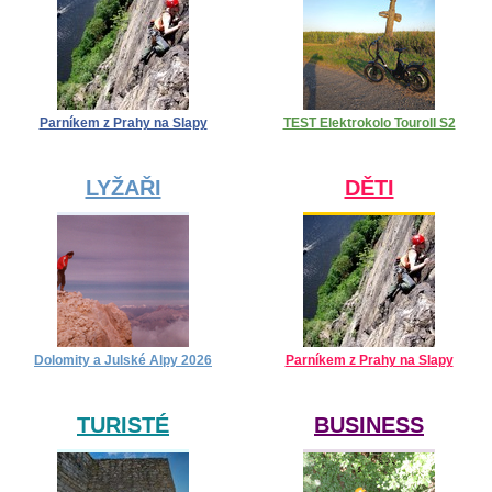
Parníkem z Prahy na Slapy
TEST Elektrokolo Touroll S2
LYŽAŘI
DĚTI
Dolomity a Julské Alpy 2026
Parníkem z Prahy na Slapy
TURISTÉ
BUSINESS