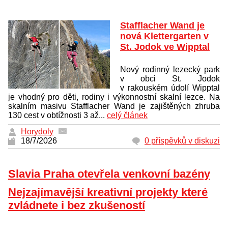
Stafflacher Wand je
nová Klettergarten v
St. Jodok ve Wipptal
Nový rodinný lezecký park
v obci St. Jodok
v rakouském údolí Wipptal
je vhodný pro děti, rodiny i výkonnostní skalní lezce. Na
skalním masivu Stafflacher Wand je zajištěných zhruba
130 cest v obtížnosti 3 až...
celý článek
Horydoly
18/7/2026
0 příspěvků v diskuzi
Slavia Praha otevřela venkovní bazény
Nejzajímavější kreativní projekty které
zvládnete i bez zkušeností