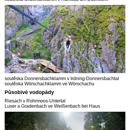
soutěska Donnersbachklamm v Irdning-Donnersbachtal
soutěska Wörschachklamm ve Wörschachu
Působivé vodopády
Riesach v Rohrmoos-Untertal
Luser a Gradenbach ve Weißenbach bei Haus