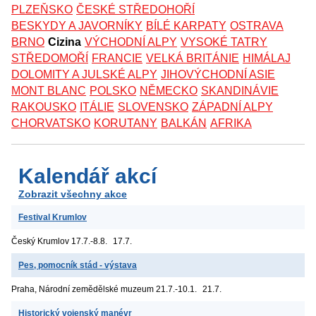
PLZEŇSKO
ČESKÉ STŘEDOHOŘÍ
BESKYDY A JAVORNÍKY
BÍLÉ KARPATY
OSTRAVA
BRNO
Cizina
VÝCHODNÍ ALPY
VYSOKÉ TATRY
STŘEDOMOŘÍ
FRANCIE
VELKÁ BRITÁNIE
HIMÁLAJ
DOLOMITY A JULSKÉ ALPY
JIHOVÝCHODNÍ ASIE
MONT BLANC
POLSKO
NĚMECKO
SKANDINÁVIE
RAKOUSKO
ITÁLIE
SLOVENSKO
ZÁPADNÍ ALPY
CHORVATSKO
KORUTANY
BALKÁN
AFRIKA
Kalendář akcí
Zobrazit všechny akce
Festival Krumlov
Český Krumlov
17.7.-8.8.
17.7.
Pes, pomocník stád - výstava
Praha, Národní zemědělské muzeum
21.7.-10.1.
21.7.
Historický vojenský manévr