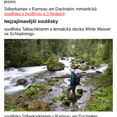
jezero
Silberkarsee v Ramsau am Dachstein: romantická
soutěska s bystřinou a 3 ferátami
Nejzajímavější soutěsky
soutěska Talbachklamm a tematická stezka Wilde Wasser
ve Schladmingu
soutěska Silberkarklamm v Ramsau am Dachstein