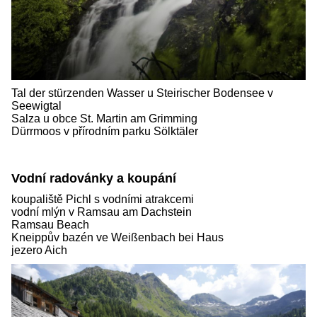
Tal der stürzenden Wasser u Steirischer Bodensee v
Seewigtal
Salza u obce St. Martin am Grimming
Dürrmoos v přírodním parku Sölktäler
Vodní radovánky a koupání
koupaliště Pichl s vodními atrakcemi
vodní mlýn v Ramsau am Dachstein
Ramsau Beach
Kneippův bazén ve Weißenbach bei Haus
jezero Aich