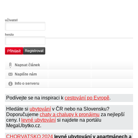
uživatel
heslo
Napsat článek
Napište nám
Info o serveru
Podívejte se na inspiraci k
cestování po Evropě
.
Hledáte si
ubytování
v ČR nebo na Slovensku?
Doporučujeme
chaty a chalupy k pronájmu
za nejlepší
ceny. I
levné ubytování
si najdete na portálu
MegaUbytko.cz.
CHORVATSKO 2024
levné ubytování v apartmánech a