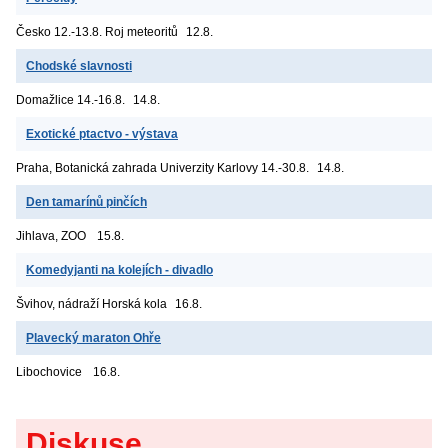
Česko
12.-13.8. Roj meteoritů
12.8.
Chodské slavnosti
Domažlice
14.-16.8.
14.8.
Exotické ptactvo - výstava
Praha, Botanická zahrada Univerzity Karlovy
14.-30.8.
14.8.
Den tamarínů pinčích
Jihlava, ZOO
15.8.
Komedyjanti na kolejích - divadlo
Švihov, nádraží
Horská kola
16.8.
Plavecký maraton Ohře
Libochovice
16.8.
Diskuse