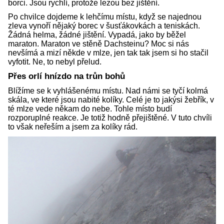
borci. Jsou rychlí, protože lezou bez jištění.
Po chvilce dojdeme k lehčímu místu, když se najednou
zleva vynoří nějaký borec v šusťákovkách a teniskách.
Žádná helma, žádné jištění. Vypadá, jako by běžel
maraton. Maraton ve stěně Dachsteinu? Moc si nás
nevšímá a mizí někde v mlze, jen tak tak jsem si ho stačil
vyfotit. Ne, to nebyl přelud.
Přes orlí hnízdo na trůn bohů
Blížíme se k vyhlášenému místu. Nad námi se tyčí kolmá
skála, ve které jsou nabité kolíky. Celé je to jakýsi žebřík, v
té mlze vede někam do nebe. Tohle místo budí
rozporuplné reakce. Je totiž hodně přejištěné. V tuto chvíli
to však neřeším a jsem za kolíky rád.