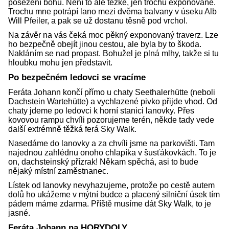
posezení bohů. Není to ale těžké, jen trochu exponované.
Trochu mne potrápí lano mezi dvěma balvany v úseku Alb
Will Pfeiler, a pak se už dostanu těsně pod vrchol.
Na závěr na vás čeká moc pěkný exponovaný traverz. Lze
ho bezpečně obejít jinou cestou, ale byla by to škoda.
Nakláním se nad propast. Bohužel je plná mlhy, takže si tu
hloubku mohu jen představit.
Po bezpečném ledovci se vracíme
Feráta Johann končí přímo u chaty Seethalerhütte (neboli
Dachstein Wartehütte) a vychlazené pivko přijde vhod. Od
chaty jdeme po ledovci k horní stanici lanovky. Přes
kovovou rampu chvíli pozorujeme terén, někde tady vede
další extrémně těžká ferá Sky Walk.
Nasedáme do lanovky a za chvíli jsme na parkovišti. Tam
najednou zahlédnu onoho chlapíka v šusťákovkách. To je
on, dachsteinský přízrak! Někam spěchá, asi to bude
nějaký místní zaměstnanec.
Lístek od lanovky nevyhazujeme, protože po cestě autem
dolů ho ukážeme v mýtní budce a placený silniční úsek tím
pádem máme zdarma. Příště musíme dát Sky Walk, to je
jasné.
Feráta Johann na HORYDOLY