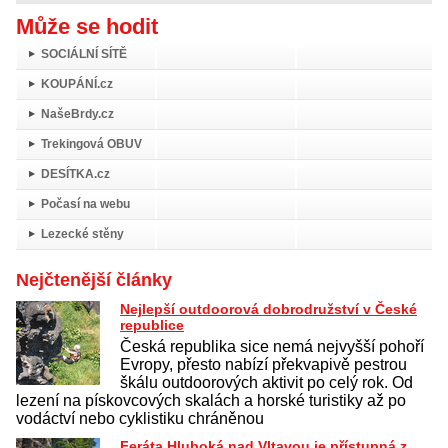
Může se hodit
SOCIÁLNÍ SÍTĚ
KOUPÁNÍ.cz
NašeBrdy.cz
Trekingová OBUV
DESÍTKA.cz
Počasí na webu
Lezecké stěny
Nejčtenější články
Nejlepší outdoorová dobrodružství v České
republice
Česká republika sice nemá nejvyšší pohoří
Evropy, přesto nabízí překvapivě pestrou
škálu outdoorových aktivit po celý rok. Od
lezení na pískovcových skalách a horské turistiky až po
vodáctví nebo cyklistiku chráněnou
Feráta Hluboká nad Vltavou je přístupná z