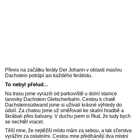
Převis na začátku feráty Der Johann v oblasti masívu
Dachstein potrápí asi každého ferátistu.
To nebyl přelud...
Na trasu jsme vyrazili od parkoviště u dolní stanice
lanovky Dachstein Gletscherbahn. Cestou k chatě
Dachsteinsüdwand jsme si užívali krásné výhledy do
údolí. Za chatou jsme už směřovali ke skalní hradbě a
škrábali přes balvany. V duchu jsem si říkal, že tudy bych
se nechtěl vracet.
Těší mne, že nejtěžší místo mám za sebou, a tak zčerstva
vyrážím za ostatními. Cestou mne předhánějí dva místní