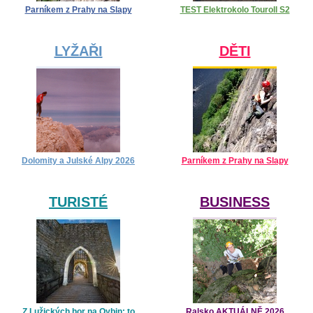
Parníkem z Prahy na Slapy
TEST Elektrokolo Touroll S2
LYŽAŘI
DĚTI
Dolomity a Julské Alpy 2026
Parníkem z Prahy na Slapy
TURISTÉ
BUSINESS
Z Lužických hor na Oybin: to
Ralsko AKTUÁLNĚ 2026