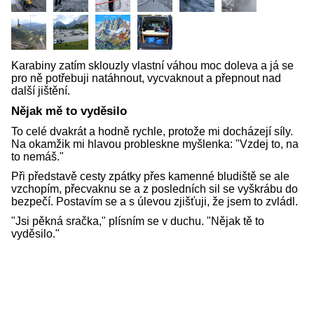
Karabiny zatím sklouzly vlastní váhou moc doleva a já se
pro ně potřebuji natáhnout, vycvaknout a přepnout nad
další jištění.
Nějak mě to vyděsilo
To celé dvakrát a hodně rychle, protože mi docházejí síly.
Na okamžik mi hlavou probleskne myšlenka: "Vzdej to, na
to nemáš."
Při představě cesty zpátky přes kamenné bludiště se ale
vzchopím, přecvaknu se a z posledních sil se vyškrábu do
bezpečí. Postavím se a s úlevou zjišťuji, že jsem to zvládl.
"Jsi pěkná sračka," plísním se v duchu. "Nějak tě to
vyděsilo."