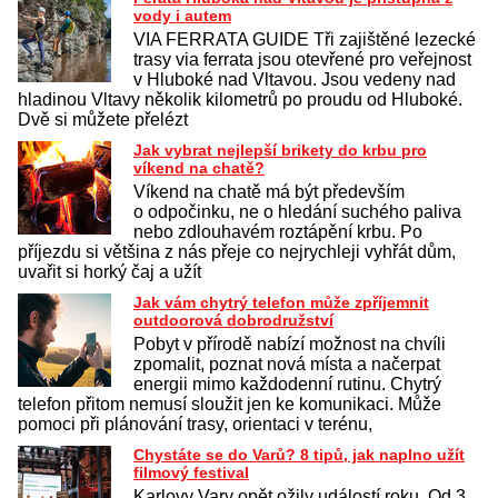
vody i autem
VIA FERRATA GUIDE Tři zajištěné lezecké
trasy via ferrata jsou otevřené pro veřejnost
v Hluboké nad Vltavou. Jsou vedeny nad
hladinou Vltavy několik kilometrů po proudu od Hluboké.
Dvě si můžete přelézt
Jak vybrat nejlepší brikety do krbu pro
víkend na chatě?
Víkend na chatě má být především
o odpočinku, ne o hledání suchého paliva
nebo zdlouhavém roztápění krbu. Po
příjezdu si většina z nás přeje co nejrychleji vyhřát dům,
uvařit si horký čaj a užít
Jak vám chytrý telefon může zpříjemnit
outdoorová dobrodružství
Pobyt v přírodě nabízí možnost na chvíli
zpomalit, poznat nová místa a načerpat
energii mimo každodenní rutinu. Chytrý
telefon přitom nemusí sloužit jen ke komunikaci. Může
pomoci při plánování trasy, orientaci v terénu,
Chystáte se do Varů? 8 tipů, jak naplno užít
filmový festival
Karlovy Vary opět ožily událostí roku. Od 3.