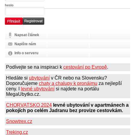
heslo
Napsat článek
Napište nám
Info o serveru
Podívejte se na inspiraci k
cestování po Evropě
.
Hledáte si
ubytování
v ČR nebo na Slovensku?
Doporučujeme
chaty a chalupy k pronájmu
za nejlepší
ceny. I
levné ubytování
si najdete na portálu
MegaUbytko.cz.
CHORVATSKO 2024
levné ubytování v apartmánech a
pokojích po celém Jadranu bez provize cestovkám.
Snowtrex.cz
Treking.cz