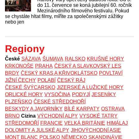
do 11. července se koná jubilejní 60. ročník
Mezinárodního filmového festivalu. Pokud
se chystáte hltat filmy, míříte za společenskými zážitky
nebo jen
Regiony
České
SÁZAVA
ŠUMAVA
RALSKO
KRUŠNÉ HORY
KRKONOŠE
PRAHA
ČESKÝ A SLAVKOVSKÝ LES
BRDY
ČESKÝ KRAS A KŘIVOKLÁTSKO
POVLTAVÍ
JIŽNÍ ČECHY
POLABÍ
ČESKÝ RÁJ
ČESKÉ ŠVÝCARSKO
JIZERSKÉ A LUŽICKÉ HORY
ORLICKÉ HORY
VYSOČINA
PODYJÍ
JESENÍKY
PLZEŇSKO
ČESKÉ STŘEDOHOŘÍ
BESKYDY A JAVORNÍKY
BÍLÉ KARPATY
OSTRAVA
BRNO
Cizina
VÝCHODNÍ ALPY
VYSOKÉ TATRY
STŘEDOMOŘÍ
FRANCIE
VELKÁ BRITÁNIE
HIMÁLAJ
DOLOMITY A JULSKÉ ALPY
JIHOVÝCHODNÍ ASIE
MONT BLANC
POLSKO
NĚMECKO
SKANDINÁVIE