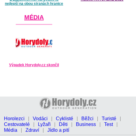
nejlepší na obou stranách hranice
MÉDIA
Výpadek Horydoly.cz skončil
Horolezci
Vodáci
Cyklisté
Běžci
Turisté
Cestovatelé
Lyžaři
Děti
Business
Test
Média
Zdraví
Jídlo a pití