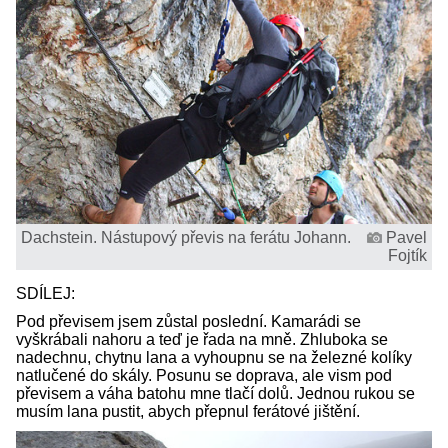
Dachstein. Nástupový převis na ferátu Johann.
Pavel
Fojtík
SDÍLEJ:
Pod převisem jsem zůstal poslední. Kamarádi se
vyškrábali nahoru a teď je řada na mně. Zhluboka se
nadechnu, chytnu lana a vyhoupnu se na železné kolíky
natlučené do skály. Posunu se doprava, ale vism pod
převisem a váha batohu mne tlačí dolů. Jednou rukou se
musím lana pustit, abych přepnul ferátové jištění.