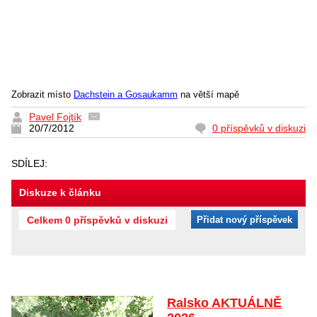
Zobrazit místo
Dachstein a Gosaukamm
na větší mapě
Pavel Fojtík
20/7/2012
0 příspěvků v diskuzi
SDÍLEJ:
Diskuze k článku
Celkem 0 příspěvků v diskuzi
Přidat nový příspěvek
Ralsko AKTUÁLNĚ