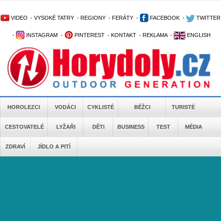
VIDEO
-
VYSOKÉ TATRY
-
REGIONY
-
FERÁTY
-
FACEBOOK
-
TWITTER
-
INSTAGRAM
-
PINTEREST
-
KONTAKT
-
REKLAMA
-
ENGLISH
HOROLEZCI
VODÁCI
CYKLISTÉ
BĚŽCI
TURISTÉ
CESTOVATELÉ
LYŽAŘI
DĚTI
BUSINESS
TEST
MÉDIA
ZDRAVÍ
JÍDLO A PITÍ