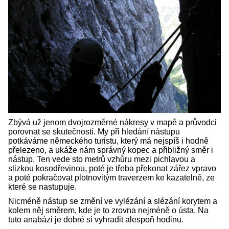
Zbývá už jenom dvojrozměrné nákresy v mapě a průvodci
porovnat se skutečností. My při hledání nástupu
potkáváme německého turistu, který má nejspíš i hodně
přelezeno, a ukáže nám správný kopec a přibližný směr i
nástup. Ten vede sto metrů vzhůru mezi pichlavou a
slizkou kosodřevinou, poté je třeba překonat zářez vpravo
a poté pokračovat plotnovitým traverzem ke kazatelně, ze
které se nastupuje.
Nicméně nástup se změní ve vylézání a slézání korytem a
kolem něj směrem, kde je to zrovna nejméně o ústa. Na
tuto anabázi je dobré si vyhradit alespoň hodinu.