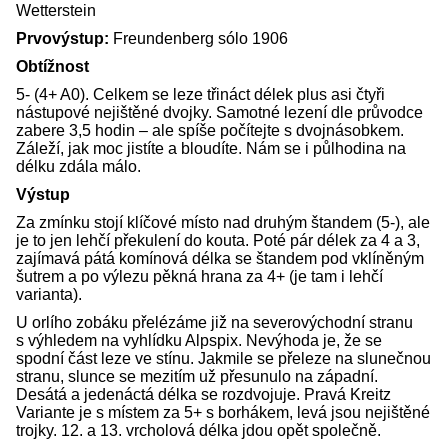
Wetterstein
Prvovýstup:
Freundenberg sólo 1906
Obtížnost
5- (4+ A0). Celkem se leze třináct délek plus asi čtyři
nástupové nejištěné dvojky. Samotné lezení dle průvodce
zabere 3,5 hodin – ale spíše počítejte s dvojnásobkem.
Záleží, jak moc jistíte a bloudíte. Nám se i půlhodina na
délku zdála málo.
Výstup
Za zmínku stojí klíčové místo nad druhým štandem (5-), ale
je to jen lehčí překulení do kouta. Poté pár délek za 4 a 3,
zajímavá pátá komínová délka se štandem pod vklíněným
šutrem a po výlezu pěkná hrana za 4+ (je tam i lehčí
varianta).
U orlího zobáku přelézáme již na severovýchodní stranu
s výhledem na vyhlídku Alpspix. Nevýhoda je, že se
spodní část leze ve stínu. Jakmile se přeleze na slunečnou
stranu, slunce se mezitím už přesunulo na západní.
Desátá a jedenáctá délka se rozdvojuje. Pravá Kreitz
Variante je s místem za 5+ s borhákem, levá jsou nejištěné
trojky. 12. a 13. vrcholová délka jdou opět společně.