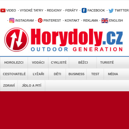
VIDEO
-
VYSOKÉ TATRY
-
REGIONY
-
FERÁTY
-
FACEBOOK
-
TWITTER
-
INSTAGRAM
-
PINTEREST
-
KONTAKT
-
REKLAMA
-
ENGLISH
HOROLEZCI
VODÁCI
CYKLISTÉ
BĚŽCI
TURISTÉ
CESTOVATELÉ
LYŽAŘI
DĚTI
BUSINESS
TEST
MÉDIA
ZDRAVÍ
JÍDLO A PITÍ