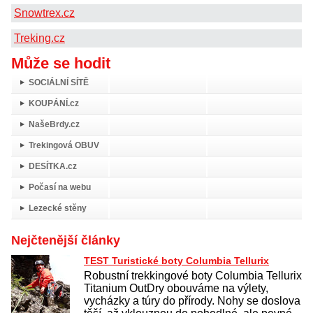
Snowtrex.cz
Treking.cz
Může se hodit
SOCIÁLNÍ SÍTĚ
KOUPÁNÍ.cz
NašeBrdy.cz
Trekingová OBUV
DESÍTKA.cz
Počasí na webu
Lezecké stěny
Nejčtenější články
TEST Turistické boty Columbia Tellurix
Robustní trekkingové boty Columbia Tellurix
Titanium OutDry obouváme na výlety,
vycházky a túry do přírody. Nohy se doslova