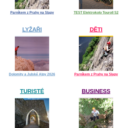
Parníkem z Prahy na Slapy
TEST Elektrokolo Touroll S2
LYŽAŘI
DĚTI
Dolomity a Julské Alpy 2026
Parníkem z Prahy na Slapy
TURISTÉ
BUSINESS