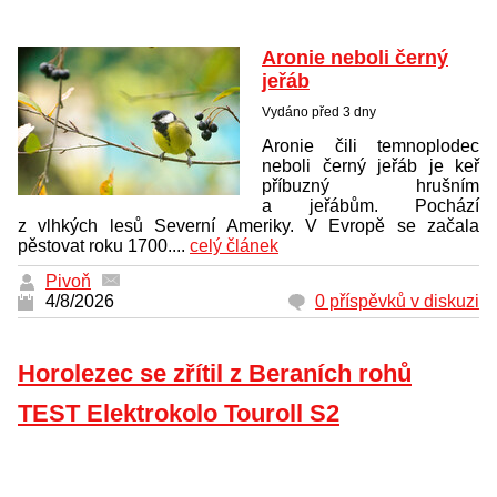
Aronie neboli černý
jeřáb
Vydáno před 3 dny
Aronie čili temnoplodec
neboli černý jeřáb je keř
příbuzný hrušním
a jeřábům. Pochází
z vlhkých lesů Severní Ameriky. V Evropě se začala
pěstovat roku 1700....
celý článek
Pivoň
4/8/2026
0 příspěvků v diskuzi
Horolezec se zřítil z Beraních rohů
TEST Elektrokolo Touroll S2