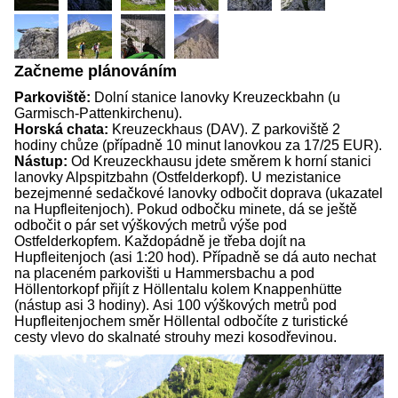
Začneme plánováním
Parkoviště:
Dolní stanice lanovky Kreuzeckbahn (u
Garmisch-Pattenkirchenu).
Horská chata:
Kreuzeckhaus (DAV). Z parkoviště 2
hodiny chůze (případně 10 minut lanovkou za 17/25 EUR).
Nástup:
Od Kreuzeckhausu jdete směrem k horní stanici
lanovky Alpspitzbahn (Ostfelderkopf). U mezistanice
bezejmenné sedačkové lanovky odbočit doprava (ukazatel
na Hupfleitenjoch). Pokud odbočku minete, dá se ještě
odbočit o pár set výškových metrů výše pod
Ostfelderkopfem. Každopádně je třeba dojít na
Hupfleitenjoch (asi 1:20 hod). Případně se dá auto nechat
na placeném parkovišti u Hammersbachu a pod
Höllentorkopf přijít z Höllentalu kolem Knappenhütte
(nástup asi 3 hodiny). Asi 100 výškových metrů pod
Hupfleitenjochem směr Höllental odbočíte z turistické
cesty vlevo do skalnaté strouhy mezi kosodřevinou.