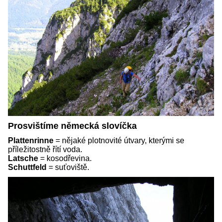
Prosvištíme německá slovíčka
Plattenrinne
= nějaké plotnovité útvary, kterými se
příležitostně řítí voda.
Latsche
= kosodřevina.
Schuttfeld
= suťoviště.