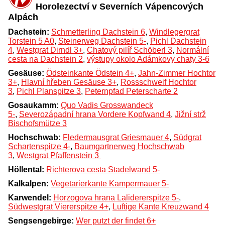
Horolezectví v Severních Vápencových
Alpách
Dachstein:
Schmetterling Dachstein 6
,
Windlegergrat
Torstein 5 A0
,
Steinerweg Dachstein 5-
,
Pichl Dachstein
4
,
Westgrat Dirndl 3+
,
Chatový pilíř Schöberl 3
,
Normální
cesta na Dachstein 2
,
výstupy okolo Adámkovy chaty 3-6
Gesäuse:
Ödsteinkante Ödstein 4+
,
Jahn-Zimmer Hochtor
3+
,
Hlavní hřeben Gesäuse 3+
,
Rossschweif Hochtor
3
,
Pichl Planspitze 3
,
Peternpfad Peterscharte 2
Gosaukamm:
Quo Vadis Grosswandeck
5-
,
Severozápadní hrana Vordere Kopfwand 4
,
Jižní strž
Bischofsmütze 3
Hochschwab:
Fledermausgrat Griesmauer 4
,
Südgrat
Schartenspitze 4-
,
Baumgartnerweg Hochschwab
3
,
Westgrat Pfaffenstein 3
Höllental:
Richterova cesta Stadelwand 5-
Kalkalpen:
Vegetarierkante Kampermauer 5-
Karwendel:
Horzogova hrana Lalidererspitze 5-
,
Südwestgrat Viererspitze 4+
,
Luftige Kante Kreuzwand 4
Sengsengebirge:
Wer putzt der findet 6+