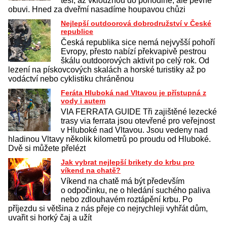
těší, až vklouznou do pohodlné, ale pevné
obuvi. Hned za dveřmí nasadíme houpavou chůzi
Nejlepší outdoorová dobrodružství v České
republice
Česká republika sice nemá nejvyšší pohoří
Evropy, přesto nabízí překvapivě pestrou
škálu outdoorových aktivit po celý rok. Od
lezení na pískovcových skalách a horské turistiky až po
vodáctví nebo cyklistiku chráněnou
Feráta Hluboká nad Vltavou je přístupná z
vody i autem
VIA FERRATA GUIDE Tři zajištěné lezecké
trasy via ferrata jsou otevřené pro veřejnost
v Hluboké nad Vltavou. Jsou vedeny nad
hladinou Vltavy několik kilometrů po proudu od Hluboké.
Dvě si můžete přelézt
Jak vybrat nejlepší brikety do krbu pro
víkend na chatě?
Víkend na chatě má být především
o odpočinku, ne o hledání suchého paliva
nebo zdlouhavém roztápění krbu. Po
příjezdu si většina z nás přeje co nejrychleji vyhřát dům,
uvařit si horký čaj a užít