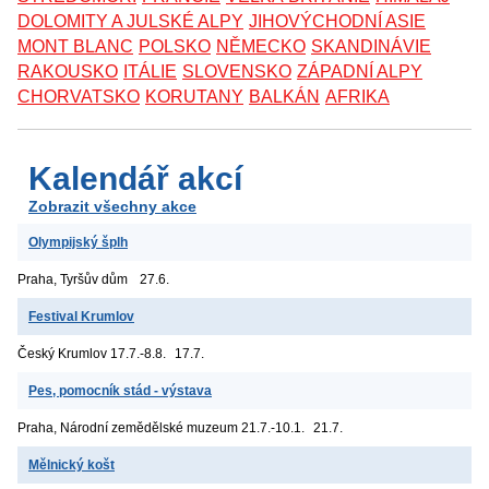
DOLOMITY A JULSKÉ ALPY
JIHOVÝCHODNÍ ASIE
MONT BLANC
POLSKO
NĚMECKO
SKANDINÁVIE
RAKOUSKO
ITÁLIE
SLOVENSKO
ZÁPADNÍ ALPY
CHORVATSKO
KORUTANY
BALKÁN
AFRIKA
Kalendář akcí
Zobrazit všechny akce
Olympijský šplh
Praha, Tyršův dům
27.6.
Festival Krumlov
Český Krumlov
17.7.-8.8.
17.7.
Pes, pomocník stád - výstava
Praha, Národní zemědělské muzeum
21.7.-10.1.
21.7.
Mělnický košt