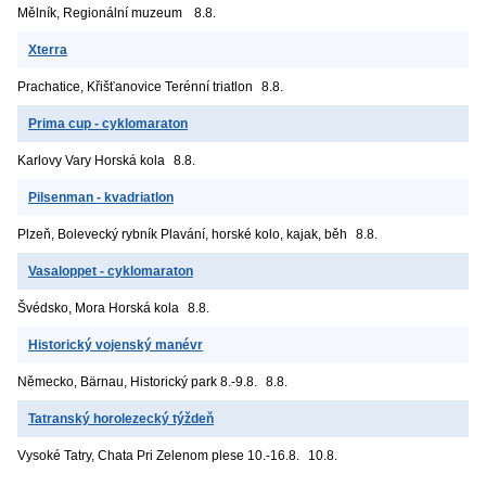
Mělník, Regionální muzeum
8.8.
Xterra
Prachatice, Křišťanovice
Terénní triatlon
8.8.
Prima cup - cyklomaraton
Karlovy Vary
Horská kola
8.8.
Pilsenman - kvadriatlon
Plzeň, Bolevecký rybník
Plavání, horské kolo, kajak, běh
8.8.
Vasaloppet - cyklomaraton
Švédsko, Mora
Horská kola
8.8.
Historický vojenský manévr
Německo, Bärnau, Historický park
8.-9.8.
8.8.
Tatranský horolezecký týždeň
Vysoké Tatry, Chata Pri Zelenom plese
10.-16.8.
10.8.