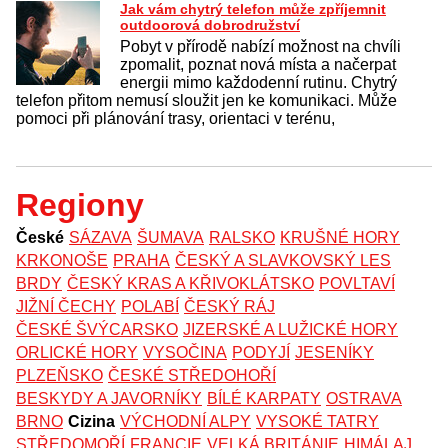
Jak vám chytrý telefon může zpříjemnit
outdoorová dobrodružství
Pobyt v přírodě nabízí možnost na chvíli
zpomalit, poznat nová místa a načerpat
energii mimo každodenní rutinu. Chytrý
telefon přitom nemusí sloužit jen ke komunikaci. Může
pomoci při plánování trasy, orientaci v terénu,
Regiony
České
SÁZAVA
ŠUMAVA
RALSKO
KRUŠNÉ HORY
KRKONOŠE
PRAHA
ČESKÝ A SLAVKOVSKÝ LES
BRDY
ČESKÝ KRAS A KŘIVOKLÁTSKO
POVLTAVÍ
JIŽNÍ ČECHY
POLABÍ
ČESKÝ RÁJ
ČESKÉ ŠVÝCARSKO
JIZERSKÉ A LUŽICKÉ HORY
ORLICKÉ HORY
VYSOČINA
PODYJÍ
JESENÍKY
PLZEŇSKO
ČESKÉ STŘEDOHOŘÍ
BESKYDY A JAVORNÍKY
BÍLÉ KARPATY
OSTRAVA
BRNO
Cizina
VÝCHODNÍ ALPY
VYSOKÉ TATRY
STŘEDOMOŘÍ
FRANCIE
VELKÁ BRITÁNIE
HIMÁLAJ