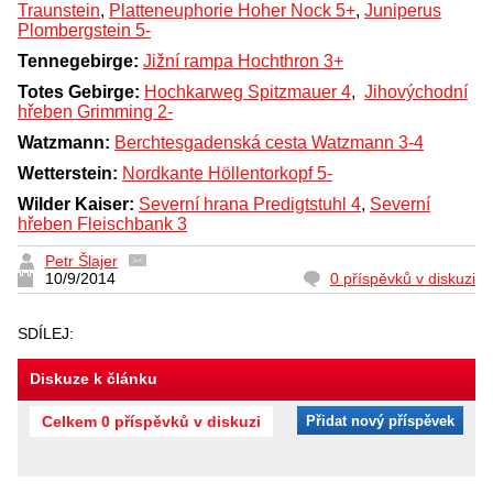
Traunstein
,
Platteneuphorie Hoher Nock 5+
,
Juniperus
Plombergstein 5-
Tennegebirge:
Jižní rampa Hochthron 3+
Totes Gebirge:
Hochkarweg Spitzmauer 4
,
Jihovýchodní
hřeben Grimming 2-
Watzmann:
Berchtesgadenská cesta Watzmann 3-4
Wetterstein:
Nordkante Höllentorkopf 5-
Wilder Kaiser:
Severní hrana Predigtstuhl 4
,
Severní
hřeben Fleischbank 3
Petr Šlajer
10/9/2014
0 příspěvků v diskuzi
SDÍLEJ:
Diskuze k článku
Celkem 0 příspěvků v diskuzi
Přidat nový příspěvek