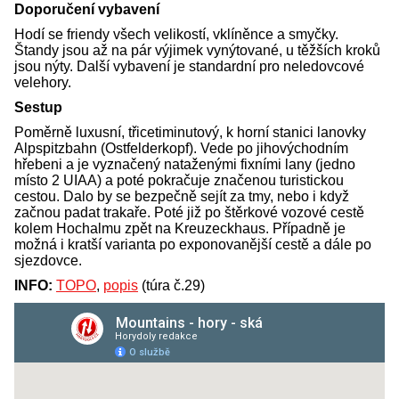
Doporučení vybavení
Hodí se friendy všech velikostí, vklíněnce a smyčky.
Štandy jsou až na pár výjimek vynýtované, u těžších kroků
jsou nýty. Další vybavení je standardní pro neledovcové
velehory.
Sestup
Poměrně luxusní, třicetiminutový, k horní stanici lanovky
Alpspitzbahn (Ostfelderkopf). Vede po jihovýchodním
hřebeni a je vyznačený nataženými fixními lany (jedno
místo 2 UIAA) a poté pokračuje značenou turistickou
cestou. Dalo by se bezpečně sejít za tmy, nebo i když
začnou padat trakaře. Poté již po štěrkové vozové cestě
kolem Hochalmu zpět na Kreuzeckhaus. Případně je
možná i kratší varianta po exponovanější cestě a dále po
sjezdovce.
INFO:
TOPO
,
popis
(túra č.29)