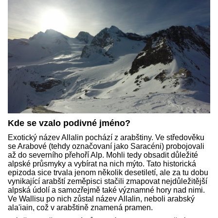
Kde se vzalo podivné jméno?
Exotický název Allalin pochází z arabštiny. Ve středověku
se Arabové (tehdy označovaní jako Saracéni) probojovali
až do severního přehoří Alp. Mohli tedy obsadit důležité
alpské průsmyky a vybírat na nich mýto. Tato historická
epizoda sice trvala jenom několik desetiletí, ale za tu dobu
vynikající arabští zeměpisci stačili zmapovat nejdůležitější
alpská údolí a samozřejmě také významné hory nad nimi.
Ve Wallisu po nich zůstal název Allalin, neboli arabský
ala'iain, což v arabštině znamená pramen.