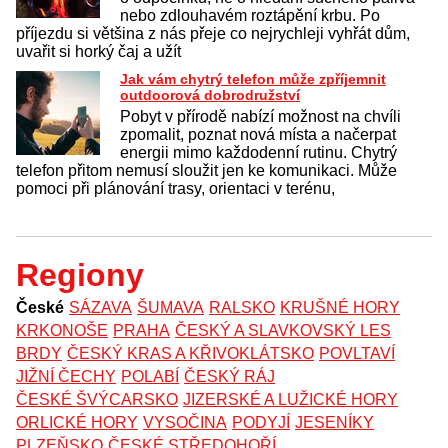
nebo zdlouhavém roztápění krbu. Po
příjezdu si většina z nás přeje co nejrychleji vyhřát dům,
uvařit si horký čaj a užít
Jak vám chytrý telefon může zpříjemnit
outdoorová dobrodružství
Pobyt v přírodě nabízí možnost na chvíli
zpomalit, poznat nová místa a načerpat
energii mimo každodenní rutinu. Chytrý
telefon přitom nemusí sloužit jen ke komunikaci. Může
pomoci při plánování trasy, orientaci v terénu,
Regiony
České
SÁZAVA
ŠUMAVA
RALSKO
KRUŠNÉ HORY
KRKONOŠE
PRAHA
ČESKÝ A SLAVKOVSKÝ LES
BRDY
ČESKÝ KRAS A KŘIVOKLÁTSKO
POVLTAVÍ
JIŽNÍ ČECHY
POLABÍ
ČESKÝ RÁJ
ČESKÉ ŠVÝCARSKO
JIZERSKÉ A LUŽICKÉ HORY
ORLICKÉ HORY
VYSOČINA
PODYJÍ
JESENÍKY
PLZEŇSKO
ČESKÉ STŘEDOHOŘÍ