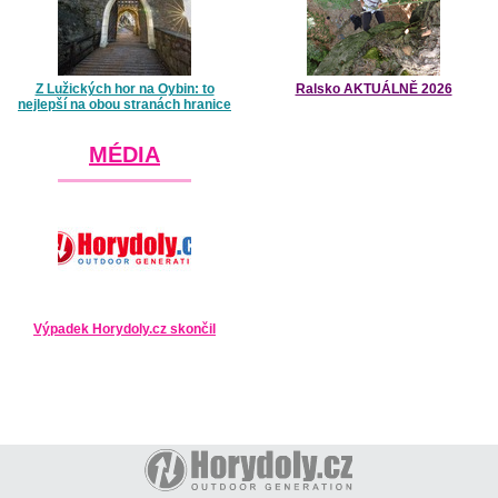
Z Lužických hor na Oybin: to
Ralsko AKTUÁLNĚ 2026
nejlepší na obou stranách hranice
MÉDIA
Výpadek Horydoly.cz skončil