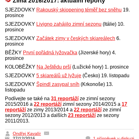
Zima 2016/2017: aktuální reporty
SJEZDOVKY
Rakouský skiopening téměř bez sněhu
19.
prosince
SJEZDOVKY
Livigno zahájilo zimní sezonu
(Itálie) 10.
prosince
SJEZDOVKY
Začátek zimy v českých skiareálech
6.
prosince
BĚŽKY
První pořádná lyžovačka
(Jizerské hory) 4.
prosince
KOLOBĚŽKY
Na Ještědu prší
(Lužické hory) 1. prosince
SJEZDOVKY
5 skiareálů už lyžuje
(Česko) 19. listopadu
SJEZDOVKY
Špindl zasypal sníh
(Krkonoše) 13.
listopadu
Podívejte se také na
31 reportáží
ze zimní sezony
2015/2016 a
22 reportáží
zimní sezony 2014/2015 a
17
reportáží
ze zimy 2013/2014 a
22 reportáží
ze zimní
sezony 2012/2013 a dalších
23 reportáží
ze sezony
2011/2013.
Ondřej Kavalír
27/12/2016
1 příspěvek v diskuzi