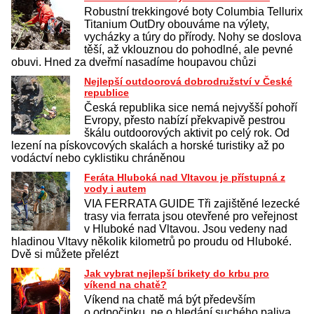
Robustní trekkingové boty Columbia Tellurix
Titanium OutDry obouváme na výlety,
vycházky a túry do přírody. Nohy se doslova
těší, až vklouznou do pohodlné, ale pevné
obuvi. Hned za dveřmí nasadíme houpavou chůzi
Nejlepší outdoorová dobrodružství v České
republice
Česká republika sice nemá nejvyšší pohoří
Evropy, přesto nabízí překvapivě pestrou
škálu outdoorových aktivit po celý rok. Od
lezení na pískovcových skalách a horské turistiky až po
vodáctví nebo cyklistiku chráněnou
Feráta Hluboká nad Vltavou je přístupná z
vody i autem
VIA FERRATA GUIDE Tři zajištěné lezecké
trasy via ferrata jsou otevřené pro veřejnost
v Hluboké nad Vltavou. Jsou vedeny nad
hladinou Vltavy několik kilometrů po proudu od Hluboké.
Dvě si můžete přelézt
Jak vybrat nejlepší brikety do krbu pro
víkend na chatě?
Víkend na chatě má být především
o odpočinku, ne o hledání suchého paliva