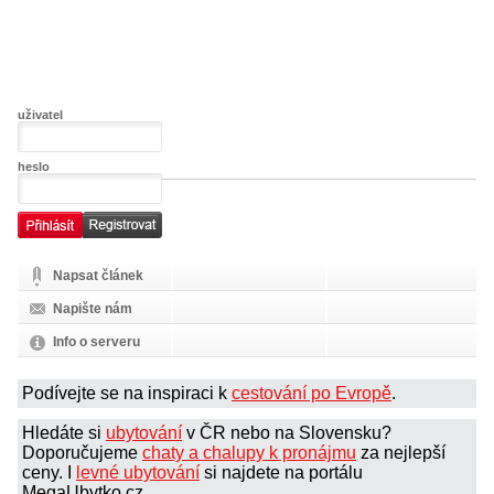
uživatel
heslo
Napsat článek
Napište nám
Info o serveru
Podívejte se na inspiraci k
cestování po Evropě
.
Hledáte si
ubytování
v ČR nebo na Slovensku?
Doporučujeme
chaty a chalupy k pronájmu
za nejlepší
ceny. I
levné ubytování
si najdete na portálu
MegaUbytko.cz.