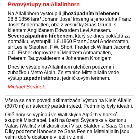
Prvovýstupy na Allalinhorn
Na Allalinhorn vystoupili
jihozápadním hřebenem
28.8.1856 farář Johann Josef Imseng a jeho sluha Franz
Josef Andermatten, oba z vesničky Saas Grund, s
klientem Angličanem Edwardem Levi Amesem.
Severozápadním hřebenem
, který se dnes pokládá za
normálku, vystoupili 1.8.1860 Franz Josef Andermatten,
sir Leslie Stephen, F.W. Short, Frederick Wiliam Jacomb
a C. Fisher doprovázení Moritzem Anthamatten,
Peterem Taugwalderem a Johannem Kronigem.
Dnes je výstup na Allalinhorn ulehčen podzemní
zubačkou Metro Alpin. Ze stanice Mittelallalin vede
výstup
západní stěnou
, jedničkovým terénem.
Michael Beránek
Včera se nám povedl aklimatizační výstup na Klein Allalin
(3070 m) a následný parádní sjezd. Podmínky byly ideální.
Obě hory se vypínají ve Walliských Alpách v horské
skupině Mischabel. Leží na území Švýcarska v kantonu
Valais (Wallis) v blízkosti obcí Visp, Stalden a Saas Grund.
Díky podzemní lanovce ze Saas Fee na Mittelallalin jsou
velmi dobře dostupné v létě i v zimě.