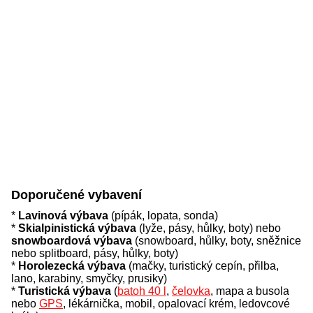
Doporučené vybavení
*
Lavinová výbava
(pípák, lopata, sonda)
*
Skialpinistická výbava
(lyže, pásy, hůlky, boty) nebo
snowboardová výbava
(snowboard, hůlky, boty, sněžnice
nebo splitboard, pásy, hůlky, boty)
*
Horolezecká výbava
(mačky, turistický cepín, přilba,
lano, karabiny, smyčky, prusiky)
*
Turistická výbava
(
batoh 40 l
,
čelovka
, mapa a busola
nebo
GPS
, lékárnička, mobil, opalovací krém, ledovcové