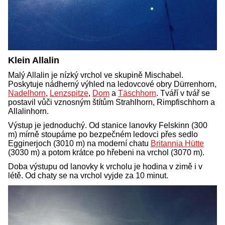
Klein Allalin
Malý Allalin je nízký vrchol ve skupině Mischabel.
Poskytuje nádherný výhled na ledovcové obry Dürrenhorn,
Nadelhorn
,
Lenzspitze
,
Dom
a
Täschhorn
. Tváří v tvář se
postavil vůči vznosným štítům Strahlhorn, Rimpfischhorn a
Allalinhorn.
Výstup je jednoduchý. Od stanice lanovky Felskinn (300
m) mírně stoupáme po bezpečném ledovci přes sedlo
Egginerjoch (3010 m) na moderní chatu
Britannia Hütte
(3030 m) a potom krátce po hřebeni na vrchol (3070 m).
Doba výstupu od lanovky k vrcholu je hodina v zimě i v
létě. Od chaty se na vrchol vyjde za 10 minut.