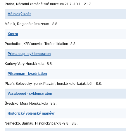
Praha, Národní zemědělské muzeum
21.7.-10.1.
21.7.
Mělnický košt
Mělník, Regionální muzeum
8.8.
Xterra
Prachatice, Křišťanovice
Terénní triatlon
8.8.
Prima cup - cyklomaraton
Karlovy Vary
Horská kola
8.8.
Pilsenman - kvadriatlon
Plzeň, Bolevecký rybník
Plavání, horské kolo, kajak, běh
8.8.
Vasaloppet - cyklomaraton
Švédsko, Mora
Horská kola
8.8.
Historický vojenský manévr
Německo, Bärnau, Historický park
8.-9.8.
8.8.