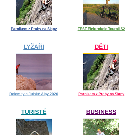
Parníkem z Prahy na Slapy
TEST Elektrokolo Touroll S2
LYŽAŘI
DĚTI
Dolomity a Julské Alpy 2026
Parníkem z Prahy na Slapy
TURISTÉ
BUSINESS