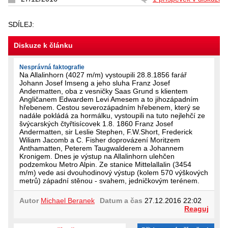
SDÍLEJ:
Diskuze k článku
Nesprávná faktografie
Na Allalinhorn (4027 m/m) vystoupili 28.8.1856 farář
Johann Josef Imseng a jeho sluha Franz Josef
Andermatten, oba z vesničky Saas Grund s klientem
Angličanem Edwardem Levi Amesem a to jihozápadním
hřebenem. Cestou severozápadním hřebenem, který se
nadále pokládá za hormálku, vystoupili na tuto nejlehčí ze
švýcarských čtyřtisícovek 1.8. 1860 Franz Josef
Andermatten, sir Leslie Stephen, F.W.Short, Frederick
Wiliam Jacomb a C. Fisher doprovázení Moritzem
Anthamatten, Peterem Taugwalderem a Johannem
Kronigem. Dnes je výstup na Allalinhorn ulehčen
podzemkou Metro Alpin. Ze stanice Mittelallalin (3454
m/m) vede asi dvouhodinový výstup (kolem 570 výškových
metrů) západní stěnou - svahem, jedničkovým terénem.
Autor
Michael Beranek
Datum a čas
27.12.2016 22:02
Reaguj