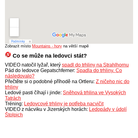
Zobrazit místo
Mountains - hory
na větší mapě
Co se může na ledovci stát?
VIDEO natočil lyžař, který
spadl do trhliny na Strahlhornu
Pád do ledovce Gepatschferner:
Spadla do trhliny. Co
následovalo?
Přečtěte si o podobné příhodě na Ortleru:
Z ničeho nic do
trhliny
Ledové pasti číhají i jinde:
Sněhová trhlina ve Vysokých
Tatrách
Tréning:
Ledovcové trhliny je potřeba nacvičit
VIDEO z nácviku v Jizerských horách:
Ledopády v údolí
Štolpich