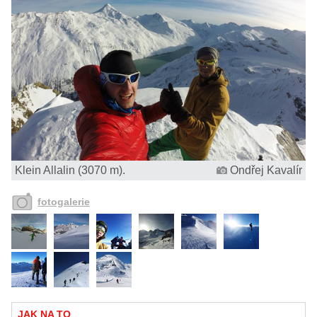
Klein Allalin (3070 m).
Ondřej Kavalír
fotogalerie
JAK NA TO