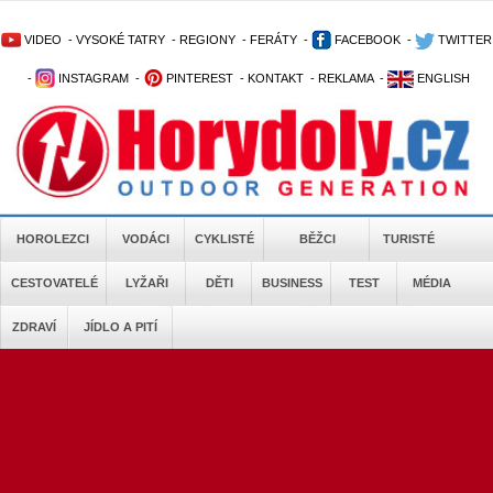
VIDEO
-
VYSOKÉ TATRY
-
REGIONY
-
FERÁTY
-
FACEBOOK
-
TWITTER
-
INSTAGRAM
-
PINTEREST
-
KONTAKT
-
REKLAMA
-
ENGLISH
HOROLEZCI
VODÁCI
CYKLISTÉ
BĚŽCI
TURISTÉ
CESTOVATELÉ
LYŽAŘI
DĚTI
BUSINESS
TEST
MÉDIA
ZDRAVÍ
JÍDLO A PITÍ