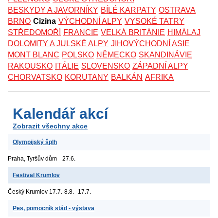
BESKYDY A JAVORNÍKY
BÍLÉ KARPATY
OSTRAVA
BRNO
Cizina
VÝCHODNÍ ALPY
VYSOKÉ TATRY
STŘEDOMOŘÍ
FRANCIE
VELKÁ BRITÁNIE
HIMÁLAJ
DOLOMITY A JULSKÉ ALPY
JIHOVÝCHODNÍ ASIE
MONT BLANC
POLSKO
NĚMECKO
SKANDINÁVIE
RAKOUSKO
ITÁLIE
SLOVENSKO
ZÁPADNÍ ALPY
CHORVATSKO
KORUTANY
BALKÁN
AFRIKA
Kalendář akcí
Zobrazit všechny akce
Olympijský šplh
Praha, Tyršův dům
27.6.
Festival Krumlov
Český Krumlov
17.7.-8.8.
17.7.
Pes, pomocník stád - výstava