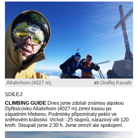
Allalinhorn (4027 m).
Ondřej Kavalír
SDÍLEJ:
CLIMBING GUIDE
Dnes jsme zdolali známou alpskou
čtyřtisícovku Allalinhorn (4027 m) zimní trasou po
západním hřebenu. Podmínky připomínaly peklo ve
sněhovém králoství. Vrchol: -25 stupnů, nárazový vítr 120
km/h. Stoupali jsme 2:30 h. Jsme omrzlí ale spokojení.