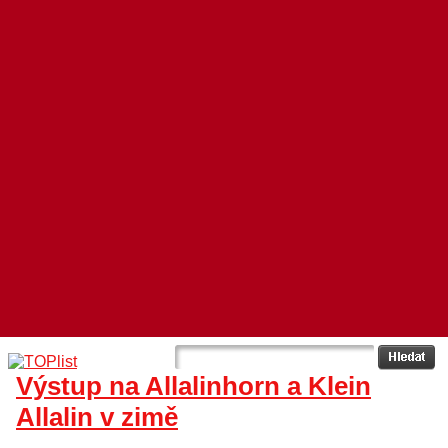
Výstup na Allalinhorn a Klein
Allalin v zimě