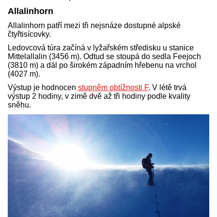
Allalinhorn
Allalinhorn patří mezi tři nejsnáze dostupné alpské
čtyřtisícovky.
Ledovcová túra začíná v lyžařském středisku u stanice
Mittelallalin (3456 m). Odtud se stoupá do sedla Feejoch
(3810 m) a dál po širokém západním hřebenu na vrchol
(4027 m).
Výstup je hodnocen
stupněm obtížnosti F
. V létě trvá
výstup 2 hodiny, v zimě dvě až tři hodiny podle kvality
sněhu.