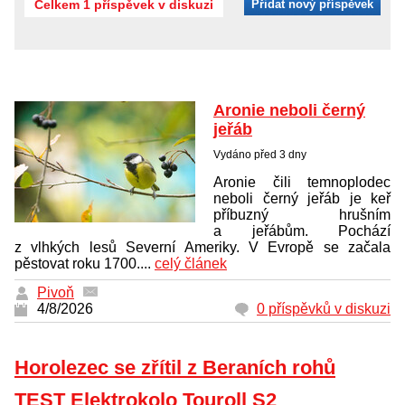
Celkem 1 příspěvek v diskuzi
Přidat nový příspěvek
Aronie neboli černý
jeřáb
Vydáno před 3 dny
Aronie čili temnoplodec
neboli černý jeřáb je keř
příbuzný hrušním
a jeřábům. Pochází
z vlhkých lesů Severní Ameriky. V Evropě se začala
pěstovat roku 1700....
celý článek
Pivoň
4/8/2026
0 příspěvků v diskuzi
Horolezec se zřítil z Beraních rohů
TEST Elektrokolo Touroll S2