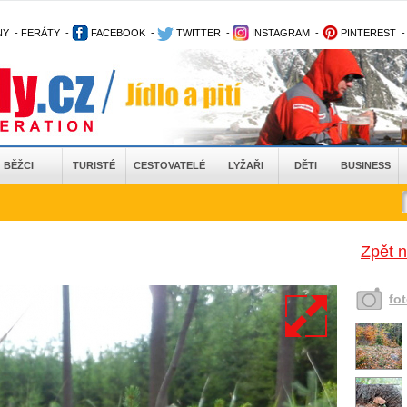
NY
-
FERÁTY
-
FACEBOOK
-
TWITTER
-
INSTAGRAM
-
PINTEREST
BĚŽCI
TURISTÉ
CESTOVATELÉ
LYŽAŘI
DĚTI
BUSINESS
Zpět 
fo