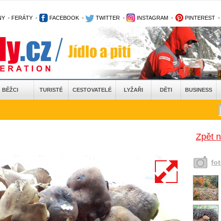
NY
-
FERÁTY
-
FACEBOOK
-
TWITTER
-
INSTAGRAM
-
PINTEREST
BĚŽCI
TURISTÉ
CESTOVATELÉ
LYŽAŘI
DĚTI
BUSINESS
Zpět 
fo