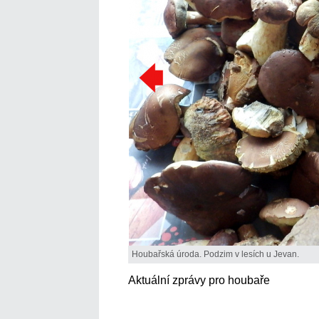
Houbařská úroda. Podzim v lesích u Jevan.
Aktuální zprávy pro houbaře