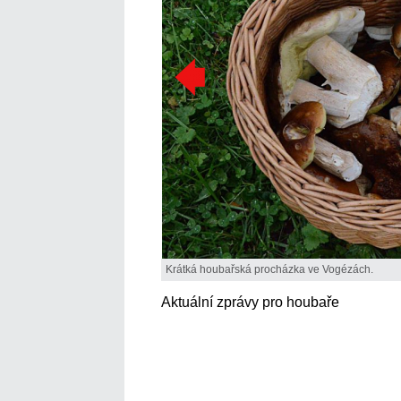
Krátká houbařská procházka ve Vogézách.
Aktuální zprávy pro houbaře