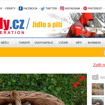
NY
-
FERÁTY
-
FACEBOOK
-
TWITTER
-
INSTAGRAM
-
PINTEREST
BĚŽCI
TURISTÉ
CESTOVATELÉ
LYŽAŘI
DĚTI
BUSINESS
Zpět 
fo