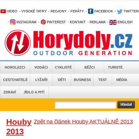
VIDEO
-
VYSOKÉ TATRY
-
REGIONY
-
FERÁTY
-
FACEBOOK
-
TWITTER
-
INSTAGRAM
-
PINTEREST
-
KONTAKT
-
REKLAMA
-
ENGLISH
HOROLEZCI
VODÁCI
CYKLISTÉ
BĚŽCI
TURISTÉ
CESTOVATELÉ
LYŽAŘI
DĚTI
BUSINESS
TEST
MÉDIA
ZDRAVÍ
JÍDLO A PITÍ
Houby
Zpět na článek Houby AKTUÁLNĚ 2013
2013