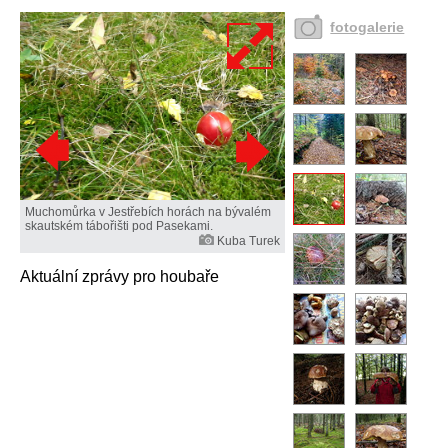
fotogalerie
Muchomůrka v Jestřebích horách na bývalém
skautském tábořišti pod Pasekami.
Kuba Turek
Aktuální zprávy pro houbaře