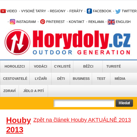
VIDEO
-
VYSOKÉ TATRY
-
REGIONY
-
FERÁTY
-
FACEBOOK
-
TWITTER
-
INSTAGRAM
-
PINTEREST
-
KONTAKT
-
REKLAMA
-
ENGLISH
HOROLEZCI
VODÁCI
CYKLISTÉ
BĚŽCI
TURISTÉ
CESTOVATELÉ
LYŽAŘI
DĚTI
BUSINESS
TEST
MÉDIA
ZDRAVÍ
JÍDLO A PITÍ
Houby
Zpět na článek Houby AKTUÁLNĚ 2013
2013