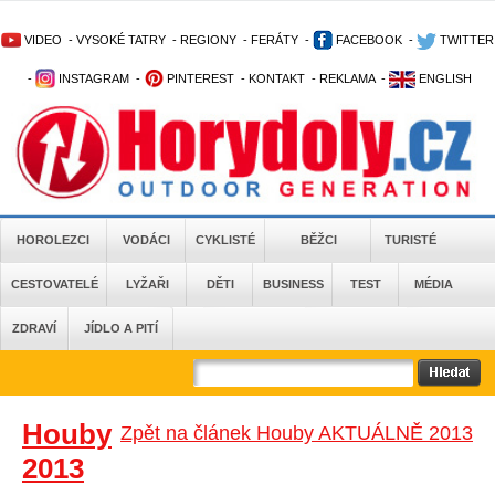
VIDEO
-
VYSOKÉ TATRY
-
REGIONY
-
FERÁTY
-
FACEBOOK
-
TWITTER
-
INSTAGRAM
-
PINTEREST
-
KONTAKT
-
REKLAMA
-
ENGLISH
HOROLEZCI
VODÁCI
CYKLISTÉ
BĚŽCI
TURISTÉ
CESTOVATELÉ
LYŽAŘI
DĚTI
BUSINESS
TEST
MÉDIA
ZDRAVÍ
JÍDLO A PITÍ
Houby
Zpět na článek Houby AKTUÁLNĚ 2013
2013