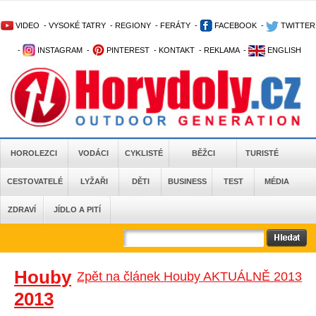
VIDEO
-
VYSOKÉ TATRY
-
REGIONY
-
FERÁTY
-
FACEBOOK
-
TWITTER
-
INSTAGRAM
-
PINTEREST
-
KONTAKT
-
REKLAMA
-
ENGLISH
HOROLEZCI
VODÁCI
CYKLISTÉ
BĚŽCI
TURISTÉ
CESTOVATELÉ
LYŽAŘI
DĚTI
BUSINESS
TEST
MÉDIA
ZDRAVÍ
JÍDLO A PITÍ
Houby
Zpět na článek Houby AKTUÁLNĚ 2013
2013