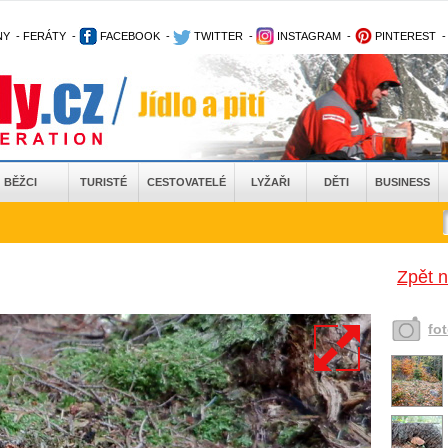
NY
-
FERÁTY
-
FACEBOOK
-
TWITTER
-
INSTAGRAM
-
PINTEREST
BĚŽCI
TURISTÉ
CESTOVATELÉ
LYŽAŘI
DĚTI
BUSINESS
Zpět 
fo