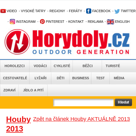
VIDEO
-
VYSOKÉ TATRY
-
REGIONY
-
FERÁTY
-
FACEBOOK
-
TWITTER
-
INSTAGRAM
-
PINTEREST
-
KONTAKT
-
REKLAMA
-
ENGLISH
HOROLEZCI
VODÁCI
CYKLISTÉ
BĚŽCI
TURISTÉ
CESTOVATELÉ
LYŽAŘI
DĚTI
BUSINESS
TEST
MÉDIA
ZDRAVÍ
JÍDLO A PITÍ
Houby
Zpět na článek Houby AKTUÁLNĚ 2013
2013