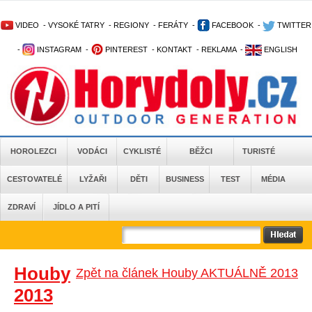
VIDEO
-
VYSOKÉ TATRY
-
REGIONY
-
FERÁTY
-
FACEBOOK
-
TWITTER
-
INSTAGRAM
-
PINTEREST
-
KONTAKT
-
REKLAMA
-
ENGLISH
HOROLEZCI
VODÁCI
CYKLISTÉ
BĚŽCI
TURISTÉ
CESTOVATELÉ
LYŽAŘI
DĚTI
BUSINESS
TEST
MÉDIA
ZDRAVÍ
JÍDLO A PITÍ
Houby
Zpět na článek Houby AKTUÁLNĚ 2013
2013