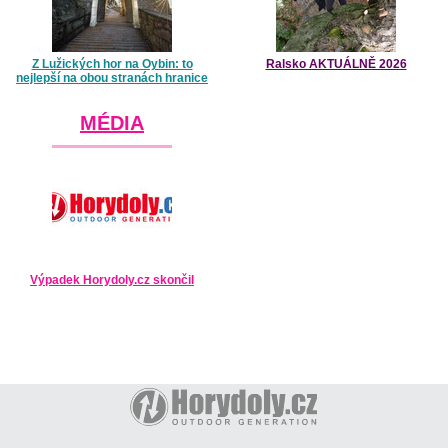
Z Lužických hor na Oybin: to
Ralsko AKTUÁLNĚ 2026
nejlepší na obou stranách hranice
MÉDIA
Výpadek Horydoly.cz skončil