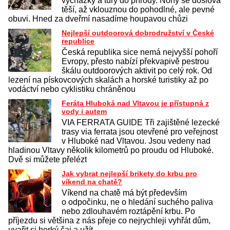
vycházky a túry do přírody. Nohy se doslova
těší, až vklouznou do pohodlné, ale pevné
obuvi. Hned za dveřmí nasadíme houpavou chůzi
Nejlepší outdoorová dobrodružství v České
republice
Česká republika sice nemá nejvyšší pohoří
Evropy, přesto nabízí překvapivě pestrou
škálu outdoorových aktivit po celý rok. Od
lezení na pískovcových skalách a horské turistiky až po
vodáctví nebo cyklistiku chráněnou
Feráta Hluboká nad Vltavou je přístupná z
vody i autem
VIA FERRATA GUIDE Tři zajištěné lezecké
trasy via ferrata jsou otevřené pro veřejnost
v Hluboké nad Vltavou. Jsou vedeny nad
hladinou Vltavy několik kilometrů po proudu od Hluboké.
Dvě si můžete přelézt
Jak vybrat nejlepší brikety do krbu pro
víkend na chatě?
Víkend na chatě má být především
o odpočinku, ne o hledání suchého paliva
nebo zdlouhavém roztápění krbu. Po
příjezdu si většina z nás přeje co nejrychleji vyhřát dům,
uvařit si horký čaj a užít