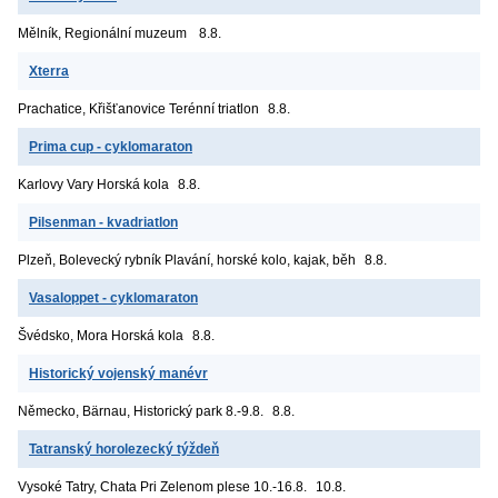
Mělník, Regionální muzeum
8.8.
Xterra
Prachatice, Křišťanovice
Terénní triatlon
8.8.
Prima cup - cyklomaraton
Karlovy Vary
Horská kola
8.8.
Pilsenman - kvadriatlon
Plzeň, Bolevecký rybník
Plavání, horské kolo, kajak, běh
8.8.
Vasaloppet - cyklomaraton
Švédsko, Mora
Horská kola
8.8.
Historický vojenský manévr
Německo, Bärnau, Historický park
8.-9.8.
8.8.
Tatranský horolezecký týždeň
Vysoké Tatry, Chata Pri Zelenom plese
10.-16.8.
10.8.