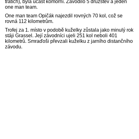
tratích), byla účast komorní. Závodilo 5 družstev a jeden
one man team.
One man team Opičák najezdil rovných 70 kol, což se
rovná 112 kilometrům.
Trofej za 1. místo v podobě kuželky zůstala jako minulý rok
stáji Grassel. Její závodníci ujeli 251 kol neboli 401
kilometrů. Smraďoši převzali kuželku z jarního distančního
závodu.