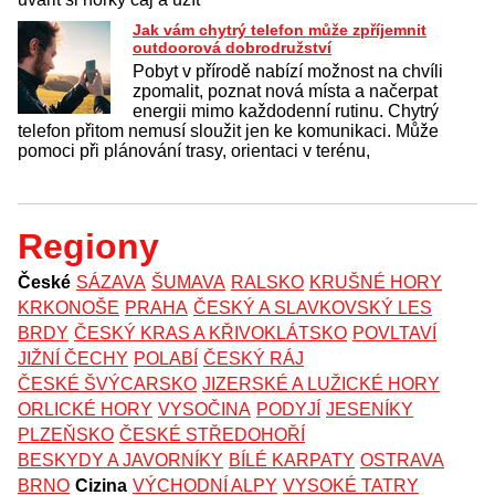
Jak vám chytrý telefon může zpříjemnit
outdoorová dobrodružství
Pobyt v přírodě nabízí možnost na chvíli
zpomalit, poznat nová místa a načerpat
energii mimo každodenní rutinu. Chytrý
telefon přitom nemusí sloužit jen ke komunikaci. Může
pomoci při plánování trasy, orientaci v terénu,
Regiony
České
SÁZAVA
ŠUMAVA
RALSKO
KRUŠNÉ HORY
KRKONOŠE
PRAHA
ČESKÝ A SLAVKOVSKÝ LES
BRDY
ČESKÝ KRAS A KŘIVOKLÁTSKO
POVLTAVÍ
JIŽNÍ ČECHY
POLABÍ
ČESKÝ RÁJ
ČESKÉ ŠVÝCARSKO
JIZERSKÉ A LUŽICKÉ HORY
ORLICKÉ HORY
VYSOČINA
PODYJÍ
JESENÍKY
PLZEŇSKO
ČESKÉ STŘEDOHOŘÍ
BESKYDY A JAVORNÍKY
BÍLÉ KARPATY
OSTRAVA
BRNO
Cizina
VÝCHODNÍ ALPY
VYSOKÉ TATRY