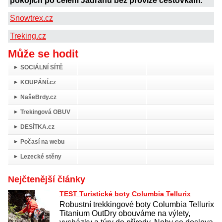
pokojích po celém Jadranu bez provize cestovkám.
Snowtrex.cz
Treking.cz
Může se hodit
SOCIÁLNÍ SÍTĚ
KOUPÁNÍ.cz
NašeBrdy.cz
Trekingová OBUV
DESÍTKA.cz
Počasí na webu
Lezecké stěny
Nejčtenější články
TEST Turistické boty Columbia Tellurix
Robustní trekkingové boty Columbia Tellurix
Titanium OutDry obouváme na výlety,