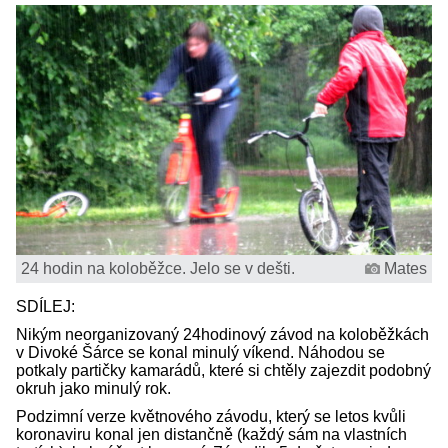
24 hodin na koloběžce. Jelo se v dešti.
Mates
SDÍLEJ:
Nikým neorganizovaný 24hodinový závod na koloběžkách
v Divoké Šárce se konal minulý víkend. Náhodou se
potkaly partičky kamarádů, které si chtěly zajezdit podobný
okruh jako minulý rok.
Podzimní verze květnového závodu, který se letos kvůli
koronaviru konal jen distančně (každý sám na vlastních