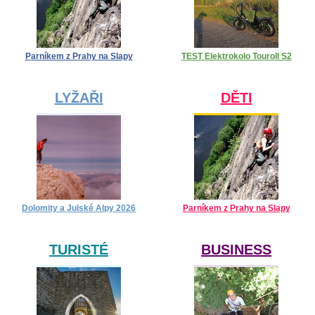
Parníkem z Prahy na Slapy
TEST Elektrokolo Touroll S2
LYŽAŘI
DĚTI
Dolomity a Julské Alpy 2026
Parníkem z Prahy na Slapy
TURISTÉ
BUSINESS