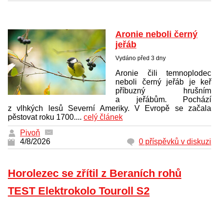
Aronie neboli černý
jeřáb
Vydáno před 3 dny
Aronie čili temnoplodec
neboli černý jeřáb je keř
příbuzný hrušním
a jeřábům. Pochází
z vlhkých lesů Severní Ameriky. V Evropě se začala
pěstovat roku 1700....
celý článek
Pivoň
4/8/2026
0 příspěvků v diskuzi
Horolezec se zřítil z Beraních rohů
TEST Elektrokolo Touroll S2