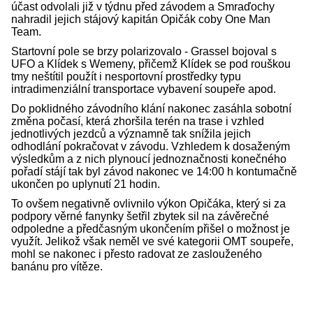
účast odvolali již v týdnu před závodem a Smraďochy
nahradil jejich stájový kapitán Opičák coby One Man
Team.
Startovní pole se brzy polarizovalo - Grassel bojoval s
UFO a Klídek s Wemeny, přičemž Klídek se pod rouškou
tmy neštítil použít i nesportovní prostředky typu
intradimenziální transportace vybavení soupeře apod.
Do poklidného závodního klání nakonec zasáhla sobotní
změna počasí, která zhoršila terén na trase i vzhled
jednotlivých jezdců a významně tak snížila jejich
odhodlání pokračovat v závodu. Vzhledem k dosaženým
výsledkům a z nich plynoucí jednoznačnosti konečného
pořadí stájí tak byl závod nakonec ve 14:00 h kontumačně
ukončen po uplynutí 21 hodin.
To ovšem negativně ovlivnilo výkon Opičáka, který si za
podpory věrné fanynky šetřil zbytek sil na závěrečné
odpoledne a předčasným ukončením přišel o možnost je
využít. Jelikož však neměl ve své kategorii OMT soupeře,
mohl se nakonec i přesto radovat ze zaslouženého
banánu pro vítěze.