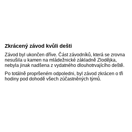
Zkrácený závod kvůli dešti
Závod byl ukončen dříve. Část závodníků, která se zrovna
nesušila u kamen na mládežnické základně Zlodějka,
nebyla jinak nadšena z vydatného dlouhotrvajícího deště.
Po totálně propršeném odpoledni, byl závod zkrácen o tři
hodiny pod dohodě všech zúčastněných týmů.