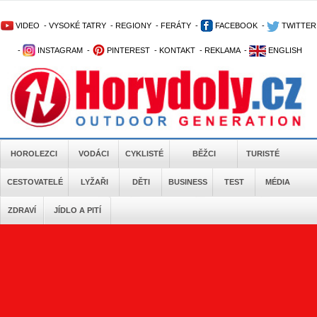
VIDEO
-
VYSOKÉ TATRY
-
REGIONY
-
FERÁTY
-
FACEBOOK
-
TWITTER
-
INSTAGRAM
-
PINTEREST
-
KONTAKT
-
REKLAMA
-
ENGLISH
HOROLEZCI
VODÁCI
CYKLISTÉ
BĚŽCI
TURISTÉ
CESTOVATELÉ
LYŽAŘI
DĚTI
BUSINESS
TEST
MÉDIA
ZDRAVÍ
JÍDLO A PITÍ