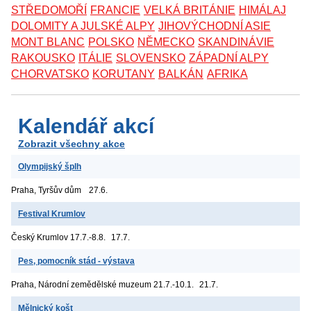
STŘEDOMOŘÍ
FRANCIE
VELKÁ BRITÁNIE
HIMÁLAJ
DOLOMITY A JULSKÉ ALPY
JIHOVÝCHODNÍ ASIE
MONT BLANC
POLSKO
NĚMECKO
SKANDINÁVIE
RAKOUSKO
ITÁLIE
SLOVENSKO
ZÁPADNÍ ALPY
CHORVATSKO
KORUTANY
BALKÁN
AFRIKA
Kalendář akcí
Zobrazit všechny akce
Olympijský šplh
Praha, Tyršův dům
27.6.
Festival Krumlov
Český Krumlov
17.7.-8.8.
17.7.
Pes, pomocník stád - výstava
Praha, Národní zemědělské muzeum
21.7.-10.1.
21.7.
Mělnický košt