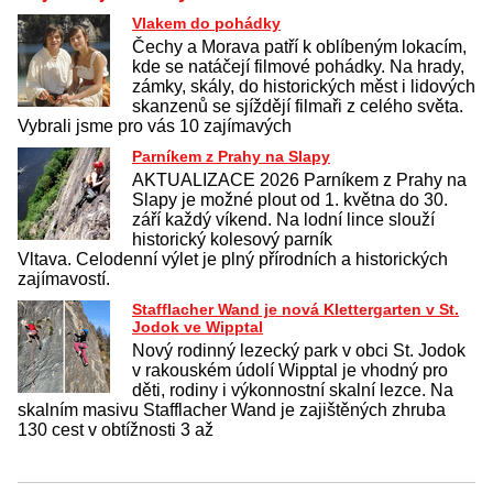
Vlakem do pohádky
Čechy a Morava patří k oblíbeným lokacím,
kde se natáčejí filmové pohádky. Na hrady,
zámky, skály, do historických měst i lidových
skanzenů se sjíždějí filmaři z celého světa.
Vybrali jsme pro vás 10 zajímavých
Parníkem z Prahy na Slapy
AKTUALIZACE 2026 Parníkem z Prahy na
Slapy je možné plout od 1. května do 30.
září každý víkend. Na lodní lince slouží
historický kolesový parník
Vltava. Celodenní výlet je plný přírodních a historických
zajímavostí.
Stafflacher Wand je nová Klettergarten v St.
Jodok ve Wipptal
Nový rodinný lezecký park v obci St. Jodok
v rakouském údolí Wipptal je vhodný pro
děti, rodiny i výkonnostní skalní lezce. Na
skalním masivu Stafflacher Wand je zajištěných zhruba
130 cest v obtížnosti 3 až