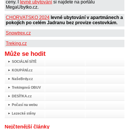
ceny. I
levné ubytování
si najdete na portálu
MegaUbytko.cz.
CHORVATSKO 2024
levné ubytování v apartmánech a
pokojích po celém Jadranu bez provize cestovkám.
Snowtrex.cz
Treking.cz
Může se hodit
SOCIÁLNÍ SÍTĚ
KOUPÁNÍ.cz
NašeBrdy.cz
Trekingová OBUV
DESÍTKA.cz
Počasí na webu
Lezecké stěny
Nejčtenější články