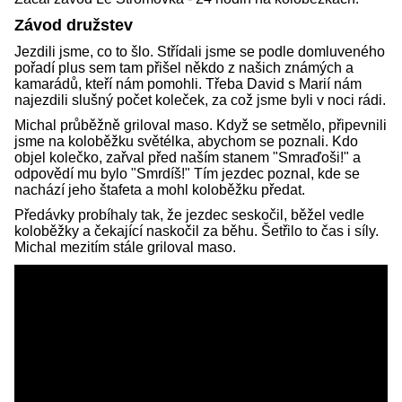
Závod družstev
Jezdili jsme, co to šlo. Střídali jsme se podle domluveného
pořadí plus sem tam přišel někdo z našich známých a
kamarádů, kteří nám pomohli. Třeba David s Marií nám
najezdili slušný počet koleček, za což jsme byli v noci rádi.
Michal průběžně griloval maso. Když se setmělo, připevnili
jsme na koloběžku světélka, abychom se poznali. Kdo
objel kolečko, zařval před naším stanem "Smraďoši!" a
odpovědí mu bylo "Smrdíš!" Tím jezdec poznal, kde se
nachází jeho štafeta a mohl koloběžku předat.
Předávky probíhaly tak, že jezdec seskočil, běžel vedle
koloběžky a čekající naskočil za běhu. Šetřilo to čas i síly.
Michal mezitím stále griloval maso.