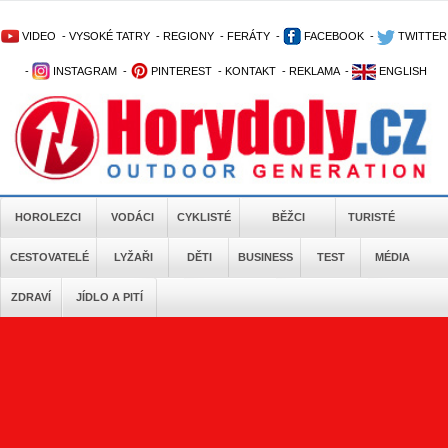
VIDEO
-
VYSOKÉ TATRY
-
REGIONY
-
FERÁTY
-
FACEBOOK
-
TWITTER
-
INSTAGRAM
-
PINTEREST
-
KONTAKT
-
REKLAMA
-
ENGLISH
HOROLEZCI
VODÁCI
CYKLISTÉ
BĚŽCI
TURISTÉ
CESTOVATELÉ
LYŽAŘI
DĚTI
BUSINESS
TEST
MÉDIA
ZDRAVÍ
JÍDLO A PITÍ