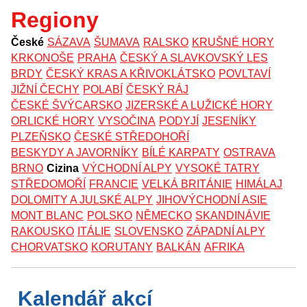
Regiony
České
SÁZAVA
ŠUMAVA
RALSKO
KRUŠNÉ HORY
KRKONOŠE
PRAHA
ČESKÝ A SLAVKOVSKÝ LES
BRDY
ČESKÝ KRAS A KŘIVOKLÁTSKO
POVLTAVÍ
JIŽNÍ ČECHY
POLABÍ
ČESKÝ RÁJ
ČESKÉ ŠVÝCARSKO
JIZERSKÉ A LUŽICKÉ HORY
ORLICKÉ HORY
VYSOČINA
PODYJÍ
JESENÍKY
PLZEŇSKO
ČESKÉ STŘEDOHOŘÍ
BESKYDY A JAVORNÍKY
BÍLÉ KARPATY
OSTRAVA
BRNO
Cizina
VÝCHODNÍ ALPY
VYSOKÉ TATRY
STŘEDOMOŘÍ
FRANCIE
VELKÁ BRITÁNIE
HIMÁLAJ
DOLOMITY A JULSKÉ ALPY
JIHOVÝCHODNÍ ASIE
MONT BLANC
POLSKO
NĚMECKO
SKANDINÁVIE
RAKOUSKO
ITÁLIE
SLOVENSKO
ZÁPADNÍ ALPY
CHORVATSKO
KORUTANY
BALKÁN
AFRIKA
Kalendář akcí