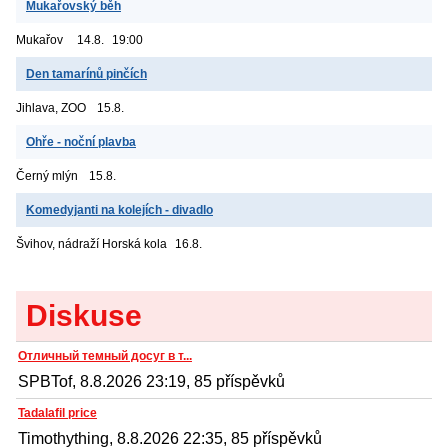
Mukařovský běh
Mukařov
14.8.
19:00
Den tamarínů pinčích
Jihlava, ZOO
15.8.
Ohře - noční plavba
Černý mlýn
15.8.
Komedyjanti na kolejích - divadlo
Švihov, nádraží
Horská kola
16.8.
Diskuse
Отличный темный досуг в т...
SPBTof, 8.8.2026 23:19, 85 příspěvků
Tadalafil price
Timothything, 8.8.2026 22:35, 85 příspěvků