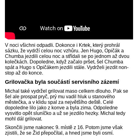
V noci všichni odpadli. Dokonce i Krtek, který prohrál
sázku, že vydrží celou noc vzhůru. Jen Hugo, Opičák a
Chumba jezdili celou noc a střídali se po jednom až dvou
kolečkách. Dopoledne, když začalo pršet, šel Chumba
spát a Hugo s Opičákem jezdili stále. Vydrželi jezdit non-
stop až do konce.
Grilovačka byla součástí servisního zázemí
Michal také vydržel grilovat maso celkem dlouho. Pak se
šel ale prospat pryč, prý mu vadil hluk u stanového
městečka, a v klidu spal za největšího deště. Celé
dopoledne lilo jako z konve a byla zima. Odpoledne
vysvitlo opět sluníčko a už se jezdilo hezky. Michal tedy
mohl dál grilovat.
Skončili jsme nakonec 9. místě z 16. Potom jsme však
zjistili, že se Žid přepočítal, a hned jsme byli osmí.