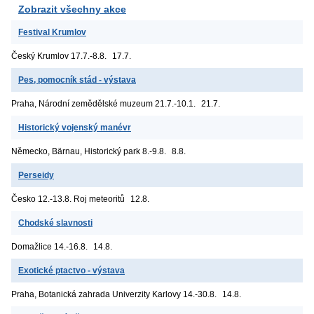
Zobrazit všechny akce
Festival Krumlov
Český Krumlov
17.7.-8.8.
17.7.
Pes, pomocník stád - výstava
Praha, Národní zemědělské muzeum
21.7.-10.1.
21.7.
Historický vojenský manévr
Německo, Bärnau, Historický park
8.-9.8.
8.8.
Perseidy
Česko
12.-13.8. Roj meteoritů
12.8.
Chodské slavnosti
Domažlice
14.-16.8.
14.8.
Exotické ptactvo - výstava
Praha, Botanická zahrada Univerzity Karlovy
14.-30.8.
14.8.