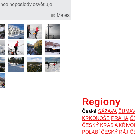
unce neposledy osvětluje
Mates
Regiony
České
SÁZAVA
ŠUMA
KRKONOŠE
PRAHA
Č
ČESKÝ KRAS A KŘIV
POLABÍ
ČESKÝ RÁJ
Č