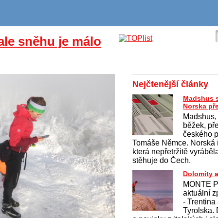
 ale sněhu je málo
Nejčtenější články
Madshus s
Norska př
Madshus,
běžek, př
českého p
Tomáše Němce. Norská i
která nepřetržitě vyráběla
stěhuje do Čech.
Dolomity a
MONTE P
aktuální z
- Trentina
Tyrolska.