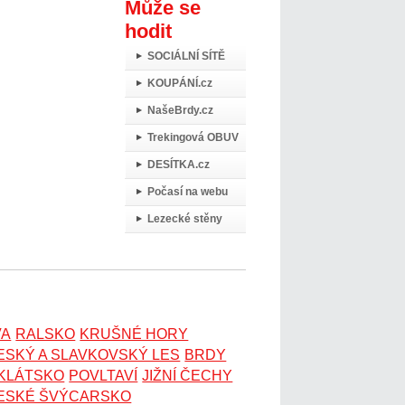
Může se
hodit
SOCIÁLNÍ SÍTĚ
KOUPÁNÍ.cz
NašeBrdy.cz
Trekingová OBUV
DESÍTKA.cz
Počasí na webu
Lezecké stěny
VA
RALSKO
KRUŠNÉ HORY
ESKÝ A SLAVKOVSKÝ LES
BRDY
OKLÁTSKO
POVLTAVÍ
JIŽNÍ ČECHY
ESKÉ ŠVÝCARSKO