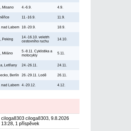
ie, Misano
4.-6.9.
4.9.
měřice
11.-16.9.
11.9.
á nad Labem
18.-20.9.
18.9.
14.-16.10. veletrh
, Peking
14.10.
cestovního ruchu
5.-8.11. Cyklistika a
e, Miláno
5.11.
motocykly
a, Letňany
24.-26.11.
24.11.
cko, Berlín
26.-29.11. Lodě
26.11.
á nad Labem
4.-20.12.
4.12.
ciloga8303 ciloga8303, 9.8.2026
13:28, 1 příspěvek