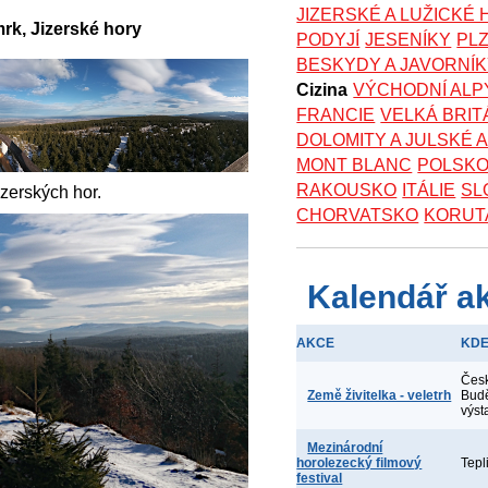
JIZERSKÉ A LUŽICKÉ
k, Jizerské hory
PODYJÍ
JESENÍKY
PL
BESKYDY A JAVORNÍ
Cizina
VÝCHODNÍ ALP
FRANCIE
VELKÁ BRIT
DOLOMITY A JULSKÉ 
MONT BLANC
POLSK
RAKOUSKO
ITÁLIE
SL
izerských hor.
CHORVATSKO
KORUT
Kalendář a
AKCE
KD
Čes
Země živitelka - veletrh
Budě
výst
Mezinárodní
horolezecký filmový
Tepl
festival