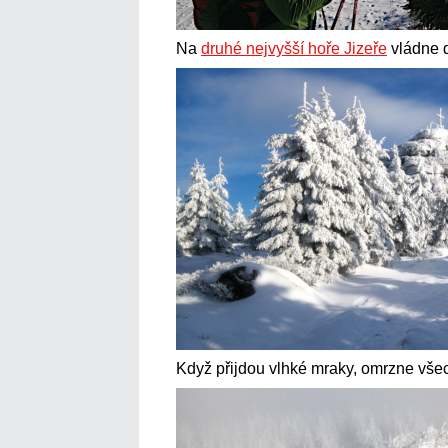
Na
druhé nejvyšší hoře Jizeře
vládne 
Když přijdou vlhké mraky, omrzne všechn