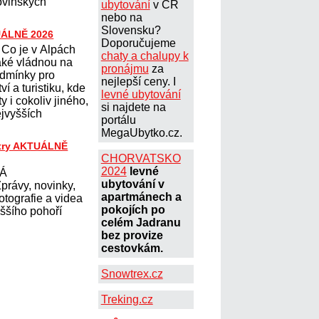
lovinských
ubytování
v ČR
nebo na
Slovensku?
UÁLNĚ 2026
Doporučujeme
Co je v Alpách
chaty a chalupy k
aké vládnou na
pronájmu
za
dmínky pro
nejlepší ceny. I
ví a turistiku, kde
levné ubytování
ty i cokoliv jiného,
si najdete na
ejvyšších
portálu
MegaUbytko.cz.
try AKTUÁLNĚ
CHORVATSKO
2024
levné
KÁ
ubytování v
rávy, novinky,
apartmánech a
fotografie a videa
pokojích po
yššího pohoří
celém Jadranu
bez provize
cestovkám.
Snowtrex.cz
Treking.cz