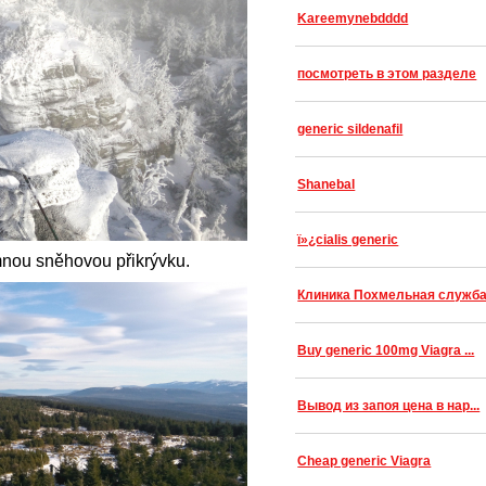
Kareemynebdddd
посмотреть в этом разделе
generic sildenafil
Shanebal
ï»¿cialis generic
nou sněhovou přikrývku.
Клиника Похмельная служб
Buy generic 100mg Viagra ...
Вывод из запоя цена в нар...
Cheap generic Viagra