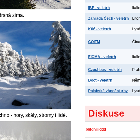
IBF - veletrh
Itál
drsná zima.
Zahrada Čech - veletrh
Lito
Kůň - veletrh
Lys
COITM
Čína
EICMA - veletrh
Itáli
Czechbus - veletrh
Prah
Boot - veletrh
Něme
Polabské vánoční trhy
Lys
Diskuse
o - hory, skály, stromy i lidé.
bbfghjjjjddd