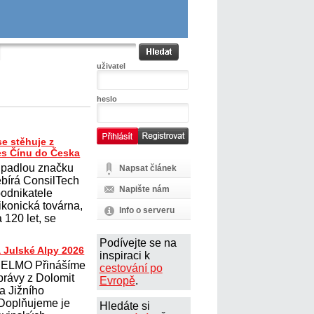
uživatel
heslo
e stěhuje z
es Čínu do Česka
 padlou značku
Napsat článek
ebírá ConsilTech
Napište nám
odnikatele
konická továrna,
Info o serveru
 120 let, se
Podívejte se na
 Julské Alpy 2026
inspiraci k
ELMO Přinášíme
cestování po
právy z Dolomit
Evropě
.
 a Jižního
 Doplňujeme je
Hledáte si