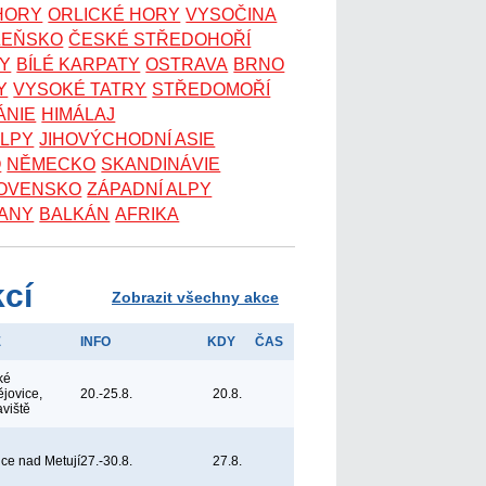
 HORY
ORLICKÉ HORY
VYSOČINA
ZEŇSKO
ČESKÉ STŘEDOHOŘÍ
KY
BÍLÉ KARPATY
OSTRAVA
BRNO
Y
VYSOKÉ TATRY
STŘEDOMOŘÍ
ÁNIE
HIMÁLAJ
ALPY
JIHOVÝCHODNÍ ASIE
O
NĚMECKO
SKANDINÁVIE
OVENSKO
ZÁPADNÍ ALPY
ANY
BALKÁN
AFRIKA
kcí
Zobrazit všechny akce
E
INFO
KDY
ČAS
ké
jovice,
20.-25.8.
20.8.
aviště
ice nad Metují
27.-30.8.
27.8.