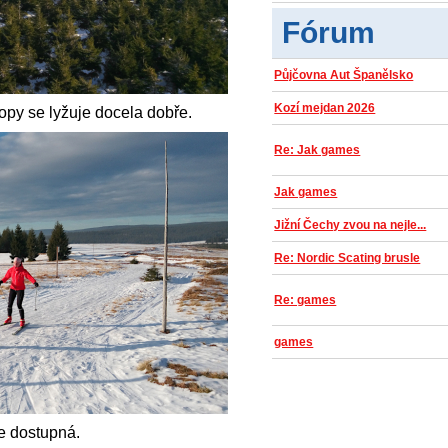
Fórum
Půjčovna Aut Španělsko
Kozí mejdan 2026
opy se lyžuje docela dobře.
Re: Jak games
Jak games
Jižní Čechy zvou na nejle...
Re: Nordic Scating brusle
Re: games
games
e dostupná.