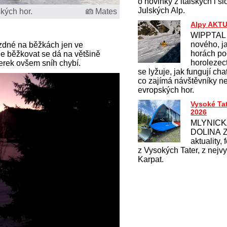
o novinky z italských i s
Julských Alp.
ských hor.
Mates
Alpy AKT
WIPPTAL 
nového, j
ízdné na běžkách jen ve
horách po
le běžkovat se dá na většině
horolezect
zerek ovšem sníh chybí.
se lyžuje, jak fungují cha
co zajímá návštěvníky n
evropských hor.
Vysoké Ta
2026
MLYNIC
DOLINA Zp
aktuality, 
z Vysokých Tater, z nejv
Karpat.