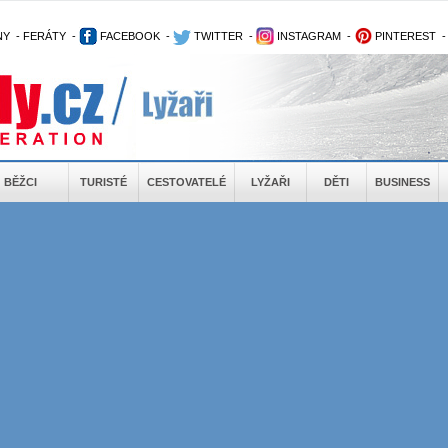
NY
-
FERÁTY
-
FACEBOOK
-
TWITTER
-
INSTAGRAM
-
PINTEREST
BĚŽCI
TURISTÉ
CESTOVATELÉ
LYŽAŘI
DĚTI
BUSINESS