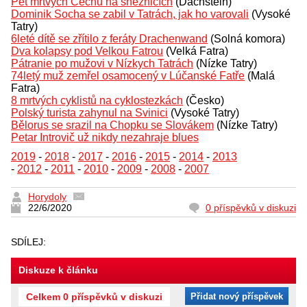
Pět mrtvých Čechů na sněžnicích
(Dachstein)
Dominik Socha se zabil v Tatrách, jak ho varovali
(Vysoké
Tatry)
6leté dítě se zřítilo z feráty Drachenwand
(Solná komora)
Dva kolapsy pod Velkou Fatrou
(Velká Fatra)
Pátranie po mužovi v Nízkych Tatrách
(Nízke Tatry)
74letý muž zemřel osamocený v Lúčanské Fatře
(Malá
Fatra)
8 mrtvých cyklistů na cyklostezkách
(Česko)
Polský turista zahynul na Svinici
(Vysoké Tatry)
Bělorus se srazil na Chopku se Slovákem
(Nízke Tatry)
Petar Introvič už nikdy nezahraje blues
2019
-
2018
-
2017
-
2016
-
2015
-
2014
-
2013
-
2012
-
2011
-
2010
-
2009
-
2008
-
2007
Horydoly
22/6/2020
0 příspěvků v diskuzi
SDÍLEJ:
Diskuze k článku
Celkem 0 příspěvků v diskuzi
Přidat nový příspěvek