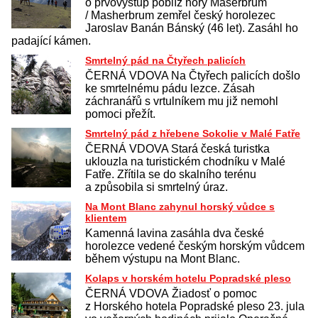
o prvovýstup poblíž hory Mašerbrum
/ Masherbrum zemřel český horolezec
Jaroslav Banán Bánský (46 let). Zasáhl ho
padající kámen.
Smrtelný pád na Čtyřech palicích
ČERNÁ VDOVA Na Čtyřech palicích došlo
ke smrtelnému pádu lezce. Zásah
záchranářů s vrtulníkem mu již nemohl
pomoci přežít.
Smrtelný pád z hřebene Sokolie v Malé Fatře
ČERNÁ VDOVA Stará česká turistka
uklouzla na turistickém chodníku v Malé
Fatře. Zřítila se do skalního terénu
a způsobila si smrtelný úraz.
Na Mont Blanc zahynul horský vůdce s
klientem
Kamenná lavina zasáhla dva české
horolezce vedené českým horským vůdcem
během výstupu na Mont Blanc.
Kolaps v horském hotelu Popradské pleso
ČERNÁ VDOVA Žiadosť o pomoc
z Horského hotela Popradské pleso 23. jula