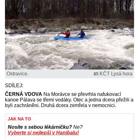
Ostravice.
KČT Lysá hora
SDÍLEJ:
ČERNÁ VDOVA
Na Morávce se převrhla nafukovací
kanoe Pálava se třemi vodáky. Otec a jedna dcera přežili a
byli zachráněni. Druhá dcera zemřela v nemocnici.
JAK NA TO
Nosíte s sebou lékárničku?
Ne?
Vyberte si nejlepší v Hanibalu!