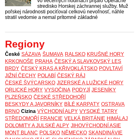
vo večerných hodinách prijalo Operačné
stredisko Horskej záchrannej služby. Muž
poľskej národnosti pociťoval celkovú nevoľnosť, náhle
stratil vedomie a nemal prítomné základné
Regiony
České
SÁZAVA
ŠUMAVA
RALSKO
KRUŠNÉ HORY
KRKONOŠE
PRAHA
ČESKÝ A SLAVKOVSKÝ LES
BRDY
ČESKÝ KRAS A KŘIVOKLÁTSKO
POVLTAVÍ
JIŽNÍ ČECHY
POLABÍ
ČESKÝ RÁJ
ČESKÉ ŠVÝCARSKO
JIZERSKÉ A LUŽICKÉ HORY
ORLICKÉ HORY
VYSOČINA
PODYJÍ
JESENÍKY
PLZEŇSKO
ČESKÉ STŘEDOHOŘÍ
BESKYDY A JAVORNÍKY
BÍLÉ KARPATY
OSTRAVA
BRNO
Cizina
VÝCHODNÍ ALPY
VYSOKÉ TATRY
STŘEDOMOŘÍ
FRANCIE
VELKÁ BRITÁNIE
HIMÁLAJ
DOLOMITY A JULSKÉ ALPY
JIHOVÝCHODNÍ ASIE
MONT BLANC
POLSKO
NĚMECKO
SKANDINÁVIE