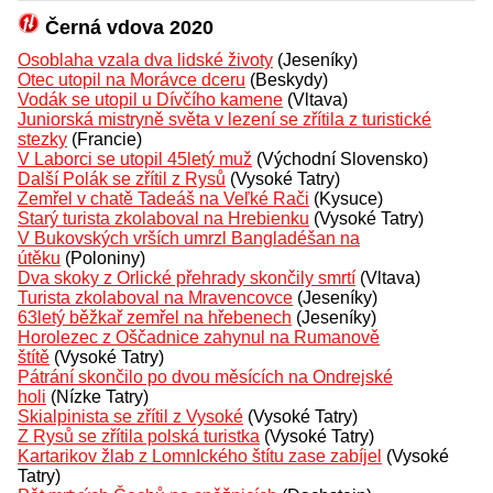
Černá vdova 2020
Osoblaha vzala dva lidské životy
(Jeseníky)
Otec utopil na Morávce dceru
(Beskydy)
Vodák se utopil u Dívčího kamene
(Vltava)
Juniorská mistryně světa v lezení se zřítila z turistické
stezky
(Francie)
V Laborci se utopil 45letý muž
(Východní Slovensko)
Další Polák se zřítil z Rysů
(Vysoké Tatry)
Zemřel v chatě Tadeáš na Veľké Rači
(Kysuce)
Starý turista zkolaboval na Hrebienku
(Vysoké Tatry)
V Bukovských vrších umrzl Bangladéšan na
útěku
(Poloniny)
Dva skoky z Orlické přehrady skončily smrtí
(Vltava)
Turista zkolaboval na Mravencovce
(Jeseníky)
63letý běžkař zemřel na hřebenech
(Jeseníky)
Horolezec z Oščadnice zahynul na Rumanově
štítě
(Vysoké Tatry)
Pátrání skončilo po dvou měsících na Ondrejské
holi
(Nízke Tatry)
Skialpinista se zřítil z Vysoké
(Vysoké Tatry)
Z Rysů se zřítila polská turistka
(Vysoké Tatry)
Kartarikov žlab z LomnIckého štítu zase zabíjel
(Vysoké
Tatry)