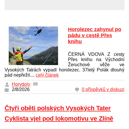
Horolezec zahynul po
pádu v cestě Přes
knihu
ČERNÁ VDOVA Z cesty
Přes knihu na Východní
Žeruchové věže ve
Vysokých Tatrách vypadl horolezec. 37letý Polák dlouhý
pád nepřežil....
celý článek
Horydoly
2/8/2026
0 příspěvků v diskuzi
Čtyři oběti polských Vysokých Tater
Cyklista vjel pod lokomotivu ve Zlíně