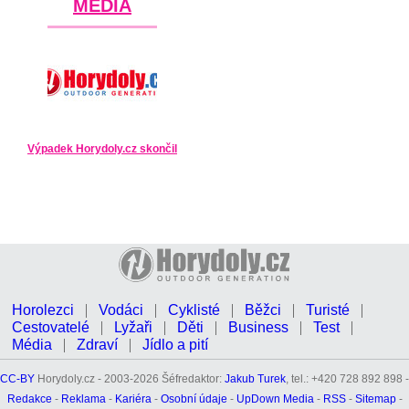
MÉDIA
Výpadek Horydoly.cz skončil
Horolezci
Vodáci
Cyklisté
Běžci
Turisté
Cestovatelé
Lyžaři
Děti
Business
Test
Média
Zdraví
Jídlo a pití
CC-BY
Horydoly.cz - 2003-2026 Šéfredaktor:
Jakub Turek
, tel.: +420 728 892 898 -
Redakce
-
Reklama
-
Kariéra
-
Osobní údaje
-
UpDown Media
-
RSS
-
Sitemap
-