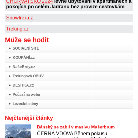
CHORVATSKO 2024
levné ubytování v apartmánech a
pokojích po celém Jadranu bez provize cestovkám.
Snowtrex.cz
Treking.cz
Může se hodit
SOCIÁLNÍ SÍTĚ
KOUPÁNÍ.cz
NašeBrdy.cz
Trekingová OBUV
DESÍTKA.cz
Počasí na webu
Lezecké stěny
Nejčtenější články
Bánský se zabil v masivu Mašerbrum
ČERNÁ VDOVA Během pokusu