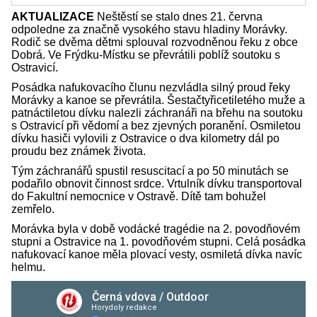
AKTUALIZACE
Neštěstí se stalo dnes 21. června
odpoledne za značně vysokého stavu hladiny Morávky.
Rodič se dvěma dětmi splouval rozvodněnou řeku z obce
Dobrá. Ve Frýdku-Místku se převrátili poblíž soutoku s
Ostravicí.
Posádka nafukovacího člunu nezvládla silný proud řeky
Morávky a kanoe se převrátila. Šestačtyřicetiletého muže a
patnáctiletou dívku nalezli záchranáři na břehu na soutoku
s Ostravicí při vědomí a bez zjevných poranění. Osmiletou
dívku hasiči vylovili z Ostravice o dva kilometry dál po
proudu bez známek života.
Tým záchranářů spustil resuscitací a po 50 minutách se
podařilo obnovit činnost srdce. Vrtulník dívku transportoval
do Fakultní nemocnice v Ostravě. Dítě tam bohužel
zemřelo.
Morávka byla v době vodácké tragédie na 2. povodňovém
stupni a Ostravice na 1. povodňovém stupni. Celá posádka
nafukovací kanoe měla plovací vesty, osmiletá dívka navíc
helmu.