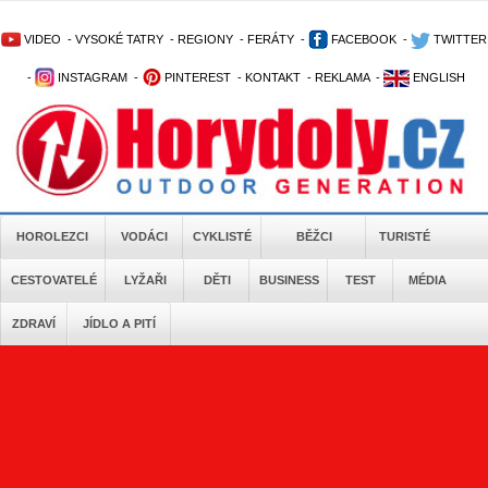
VIDEO
-
VYSOKÉ TATRY
-
REGIONY
-
FERÁTY
-
FACEBOOK
-
TWITTER
-
INSTAGRAM
-
PINTEREST
-
KONTAKT
-
REKLAMA
-
ENGLISH
HOROLEZCI
VODÁCI
CYKLISTÉ
BĚŽCI
TURISTÉ
CESTOVATELÉ
LYŽAŘI
DĚTI
BUSINESS
TEST
MÉDIA
ZDRAVÍ
JÍDLO A PITÍ