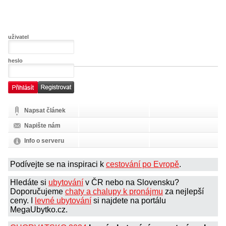
uživatel
heslo
Napsat článek
Napište nám
Info o serveru
Podívejte se na inspiraci k
cestování po Evropě
.
Hledáte si
ubytování
v ČR nebo na Slovensku?
Doporučujeme
chaty a chalupy k pronájmu
za nejlepší
ceny. I
levné ubytování
si najdete na portálu
MegaUbytko.cz.