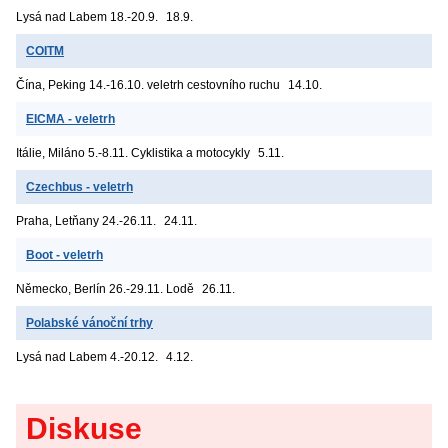
Lysá nad Labem
18.-20.9.
18.9.
COITM
Čína, Peking
14.-16.10. veletrh cestovního ruchu
14.10.
EICMA - veletrh
Itálie, Miláno
5.-8.11. Cyklistika a motocykly
5.11.
Czechbus - veletrh
Praha, Letňany
24.-26.11.
24.11.
Boot - veletrh
Německo, Berlín
26.-29.11. Lodě
26.11.
Polabské vánoční trhy
Lysá nad Labem
4.-20.12.
4.12.
Diskuse