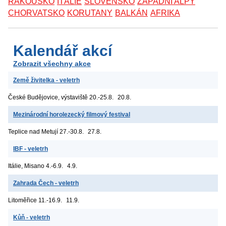
RAKOUSKO
ITÁLIE
SLOVENSKO
ZÁPADNÍ ALPY
CHORVATSKO
KORUTANY
BALKÁN
AFRIKA
Kalendář akcí
Zobrazit všechny akce
Země živitelka - veletrh
České Budějovice, výstaviště
20.-25.8.
20.8.
Mezinárodní horolezecký filmový festival
Teplice nad Metují
27.-30.8.
27.8.
IBF - veletrh
Itálie, Misano
4.-6.9.
4.9.
Zahrada Čech - veletrh
Litoměřice
11.-16.9.
11.9.
Kůň - veletrh