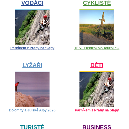
VODÁCI
CYKLISTÉ
Parníkem z Prahy na Slapy
TEST Elektrokolo Touroll S2
LYŽAŘI
DĚTI
Dolomity a Julské Alpy 2026
Parníkem z Prahy na Slapy
TURISTÉ
BUSINESS