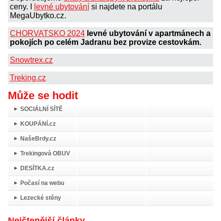
ceny. I
levné ubytování
si najdete na portálu
MegaUbytko.cz.
CHORVATSKO 2024
levné ubytování v apartmánech a
pokojích po celém Jadranu bez provize cestovkám.
Snowtrex.cz
Treking.cz
Může se hodit
SOCIÁLNÍ SÍTĚ
KOUPÁNÍ.cz
NašeBrdy.cz
Trekingová OBUV
DESÍTKA.cz
Počasí na webu
Lezecké stěny
Nejčtenější články