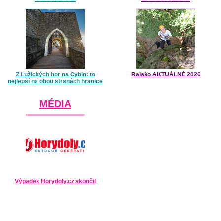
Z Lužických hor na Oybin: to
Ralsko AKTUÁLNĚ 2026
nejlepší na obou stranách hranice
MÉDIA
Výpadek Horydoly.cz skončil