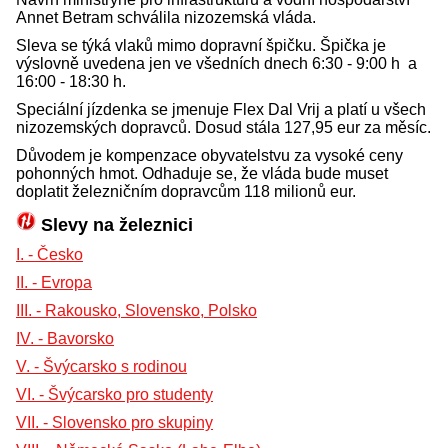
Annet Betram schválila nizozemská vláda.
Sleva se týká vlaků mimo dopravní špičku. Špička je
výslovně uvedena jen ve všedních dnech 6:30 - 9:00 h a
16:00 - 18:30 h.
Speciální jízdenka se jmenuje Flex Dal Vrij a platí u všech
nizozemských dopravců. Dosud stála 127,95 eur za měsíc.
Důvodem je kompenzace obyvatelstvu za vysoké ceny
pohonných hmot. Odhaduje se, že vláda bude muset
doplatit železničním dopravcům 118 milionů eur.
Slevy na železnici
I. - Česko
II. - Evropa
III. - Rakousko, Slovensko, Polsko
IV. - Bavorsko
V. - Švýcarsko s rodinou
VI. - Švýcarsko pro studenty
VII. - Slovensko pro skupiny