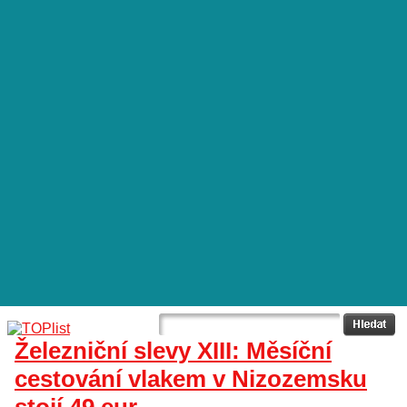
Železniční slevy XIII: Měsíční
cestování vlakem v Nizozemsku