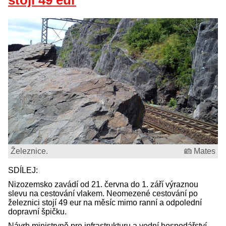
stojí 49 eur
Železnice.
Mates
SDÍLEJ:
Nizozemsko zavádí od 21. června do 1. září výraznou
slevu na cestování vlakem. Neomezené cestování po
železnici stojí 49 eur na měsíc mimo ranní a odpolední
dopravní špičku.
Návrh ministryně pro infrastrukturu a vodní hospodářství