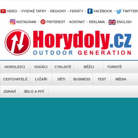
VIDEO
-
VYSOKÉ TATRY
-
REGIONY
-
FERÁTY
-
FACEBOOK
-
TWITTER
-
INSTAGRAM
-
PINTEREST
-
KONTAKT
-
REKLAMA
-
ENGLISH
HOROLEZCI
VODÁCI
CYKLISTÉ
BĚŽCI
TURISTÉ
CESTOVATELÉ
LYŽAŘI
DĚTI
BUSINESS
TEST
MÉDIA
ZDRAVÍ
JÍDLO A PITÍ