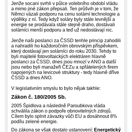
Jenže socani svrhli v půlce volebního období vládu
a mimo jiné zákon přepsali. Ten průšvih je v tom, že
Němci vázali podporu na cenu solární technologie a
výdělky z ní. Tedy když soláry byly stále levnější a
energie se prodávala stále stejně draho, dostávali
solárníci menší podporu a teď už nedostávají nic.
Jenže naši poslanci za ČSSD tenhle princip zahodili
a nahradili ho každoročním obrovským příspěvkem,
který dostávají jen solárníci do roku 2030. Tehdy to
byli majitelé fotovoltaických elektráren hlavně
poslanci za ČSSD, dnes jsou mnozí v ANO a další
jsou nebo byli manažeři ČEZu a spřátelených firem
napojených na levicové struktury - tedy hlavně dříve
ČSSD a dnes ANO.
V legislativním smyslu to bylo nějak takhle:
Zákon č. 180/2005 Sb.
2005 Špidlova a následně Paroubkova vláda
schválila zákon o podpoře obnovitelných zdrojů.
Cílem bylo splnit závazky vůči EU a dosáhnout 8%
podílu zelené energie.
Do zákona se však dostalo ustanovení:
Energetický