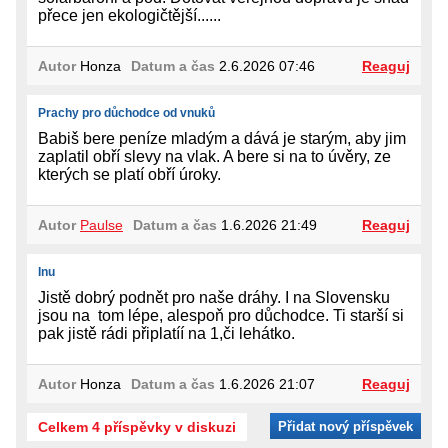
přece jen ekologičtější......
Autor
Honza
Datum a čas
2.6.2026 07:46
Reaguj
Prachy pro důchodce od vnuků
Babiš bere peníze mladým a dává je starým, aby jim
zaplatil obří slevy na vlak. A bere si na to úvěry, ze
kterých se platí obří úroky.
Autor
Paulse
Datum a čas
1.6.2026 21:49
Reaguj
Inu
Jistě dobrý podnět pro naše dráhy. I na Slovensku
jsou na tom lépe, alespoň pro důchodce. Ti starší si
pak jistě rádi připlatíí na 1,či lehátko.
Autor
Honza
Datum a čas
1.6.2026 21:07
Reaguj
Celkem 4 příspěvky v diskuzi
Přidat nový příspěvek