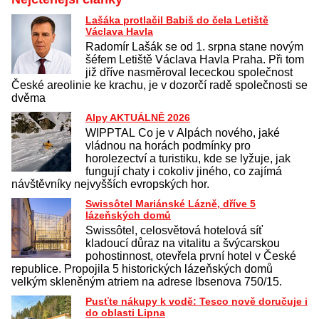
Lašáka protlačil Babiš do čela Letiště
Václava Havla
Radomír Lašák se od 1. srpna stane novým
šéfem Letiště Václava Havla Praha. Při tom
již dříve nasměroval lececkou společnost
České areolinie ke krachu, je v dozorčí radě společnosti se
dvěma
Alpy AKTUÁLNĚ 2026
WIPPTAL Co je v Alpách nového, jaké
vládnou na horách podmínky pro
horolezectví a turistiku, kde se lyžuje, jak
fungují chaty i cokoliv jiného, co zajímá
návštěvníky nejvyšších evropských hor.
Swissôtel Mariánské Lázně, dříve 5
lázeňských domů
Swissôtel, celosvětová hotelová síť
kladoucí důraz na vitalitu a švýcarskou
pohostinnost, otevřela první hotel v České
republice. Propojila 5 historických lázeňských domů
velkým skleněným atriem na adrese Ibsenova 750/15.
Pusťte nákupy k vodě: Tesco nově doručuje i
do oblasti Lipna