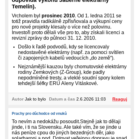
Temelín).
Vrcholem byl
prosinec 2010
. Od 1. ledna 2011 se
totiž pravidla radikálně zpřísňovala a výkupní ceny
pro nové projekty klesaly o více než polovinu.
Investoři proto dělali vše pro to, aby získali licenci a
revizní zprávy do půlnoci 31. 12. 2010.
Došlo k řadě podvodů, kdy se licencovaly
nedostavěné elektrárny (např. za pomoci svítilen
či zapojených kabelů vedoucích „do země“).
Nejznámější kauzou byly chomutovské elektrárny
rodiny Zemkových (Z-Group), kde padly
nepodmíněné tresty, a vleklé soudní spory kolem
tehdejší šéfky ERÚ Aleny Vitáskové.
Autor
Jak to bylo
Datum a čas
2.6.2026 11:03
Reaguj
Prachy pro důchodce od vnuků
To nevím a nedokážu posoudit.Stejně jak to dělaji
jinde, i ti na Slovensku. Ale také vím, že se jinde u
nás peníze cpou do jiných bezedných děr, jako
solarbaroni a pod. Dotovat veřejnou dopravu je snad