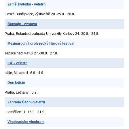
Země živitelka - veletrh
České Budějovice, výstaviště
20.-25.8.
20.8.
Bonsaje - výstava
Praha, Botanická zahrada Univerzity Karlovy
24.-30.8.
24.8.
Mezinárodní horolezecký filmový festival
Teplice nad Metují
27.-30.8.
27.8.
IBF - veletrh
Itálie, Misano
4.-6.9.
4.9.
Den letiště
Praha, Letňany
5.9.
Zahrada Čech - veletrh
Litoměřice
11.-16.9.
11.9.
Vinohradské vinobraní