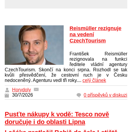
Reismüller rezignuje
na vedení
CzechTourism
František Reismüller
rezignovala na funkci
ředitele vládní agentury
CzechTourism. Skončí na konci srpna. Rozhodl se tak
kvůli přesvědčení, že cestovní ruch je v Česku
nedoceněný. Agenturu vedl tři roky....
celý článek
Horydoly
30/7/2026
0 příspěvků v diskuzi
Pusťte nákupy k vodě: Tesco nově
doručuje i do oblasti Lipna