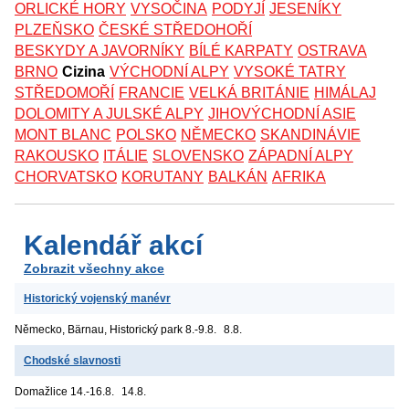
ORLICKÉ HORY
VYSOČINA
PODYJÍ
JESENÍKY
PLZEŇSKO
ČESKÉ STŘEDOHOŘÍ
BESKYDY A JAVORNÍKY
BÍLÉ KARPATY
OSTRAVA
BRNO
Cizina
VÝCHODNÍ ALPY
VYSOKÉ TATRY
STŘEDOMOŘÍ
FRANCIE
VELKÁ BRITÁNIE
HIMÁLAJ
DOLOMITY A JULSKÉ ALPY
JIHOVÝCHODNÍ ASIE
MONT BLANC
POLSKO
NĚMECKO
SKANDINÁVIE
RAKOUSKO
ITÁLIE
SLOVENSKO
ZÁPADNÍ ALPY
CHORVATSKO
KORUTANY
BALKÁN
AFRIKA
Kalendář akcí
Zobrazit všechny akce
Historický vojenský manévr
Německo, Bärnau, Historický park
8.-9.8.
8.8.
Chodské slavnosti
Domažlice
14.-16.8.
14.8.