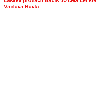
Lašáka protlačil Babiš do čela Letiště
Václava Havla