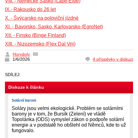
VIII. - Německé Sasko (Labe-Elbe)
IX.- Rakousko do 26 let
X. - Švýcarsko na poloviční jízdné
XI. - Bavorsko, Sasko, Karlovarsko (EgroNet)
XII. - Finsko (Binge Finland)
XIII. - Nizozemsko (Flex Dal Vrij)
Horydoly
1/6/2026
4 příspěvky v diskuzi
SDÍLEJ:
Diskuze k článku
Solární baroni
Soláry jsou velmi ekologické. Problém se solárními
barony je v tom, že Bursík (Zelení) ve vládě
Topolánka (ODS) vymyslel zákon o podpoře solární
energie a v podstatě ho obšlehl od Němců, kde to už
fungovalo.