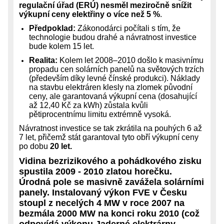
regulační úřad (ERÚ) nesměl meziročně snížit
výkupní ceny elektřiny o více než 5 %
.
Předpoklad:
Zákonodárci počítali s tím, že
technologie budou drahé a návratnost investice
bude kolem 15 let.
Realita:
Kolem let 2008–2010 došlo k masivnímu
propadu cen solárních panelů na světových trzích
(především díky levné čínské produkci). Náklady
na stavbu elektráren klesly na zlomek původní
ceny, ale garantovaná výkupní cena (dosahující
až 12,40 Kč za kWh) zůstala kvůli
pětiprocentnímu limitu extrémně vysoká.
Návratnost investice se tak zkrátila na pouhých 6 až
7 let, přičemž stát garantoval tyto obří výkupní ceny
po dobu
20 let.
Vidina bezrizikového a pohádkového zisku
spustila 2009 - 2010 zlatou horečku.
Úrodná pole se masivně zavážela solárními
panely. Instalovaný výkon FVE v Česku
stoupl z necelých 4 MW v roce 2007 na
bezmála 2000 MW na konci roku 2010 (což
odpovídá výkonu Jaderné elektrárny