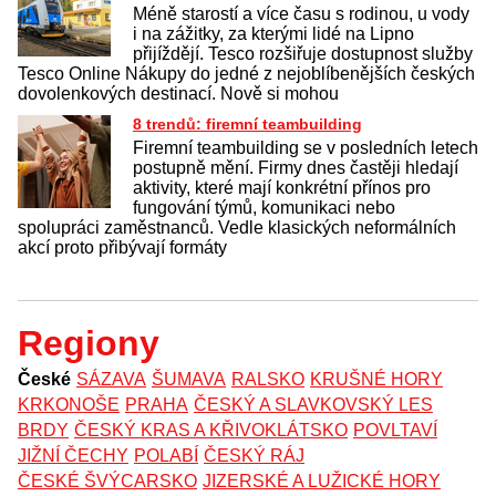
Méně starostí a více času s rodinou, u vody
i na zážitky, za kterými lidé na Lipno
přijíždějí. Tesco rozšiřuje dostupnost služby
Tesco Online Nákupy do jedné z nejoblíbenějších českých
dovolenkových destinací. Nově si mohou
8 trendů: firemní teambuilding
Firemní teambuilding se v posledních letech
postupně mění. Firmy dnes častěji hledají
aktivity, které mají konkrétní přínos pro
fungování týmů, komunikaci nebo
spolupráci zaměstnanců. Vedle klasických neformálních
akcí proto přibývají formáty
Regiony
České
SÁZAVA
ŠUMAVA
RALSKO
KRUŠNÉ HORY
KRKONOŠE
PRAHA
ČESKÝ A SLAVKOVSKÝ LES
BRDY
ČESKÝ KRAS A KŘIVOKLÁTSKO
POVLTAVÍ
JIŽNÍ ČECHY
POLABÍ
ČESKÝ RÁJ
ČESKÉ ŠVÝCARSKO
JIZERSKÉ A LUŽICKÉ HORY