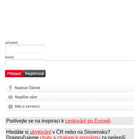
uživatel
heslo
Napsat článek
Napište nám
Info o serveru
Podívejte se na inspiraci k
cestování po Evropě
.
Hledáte si
ubytování
v ČR nebo na Slovensku?
Doporučujeme
chaty a chalupy k pronájmu
za nejlepší