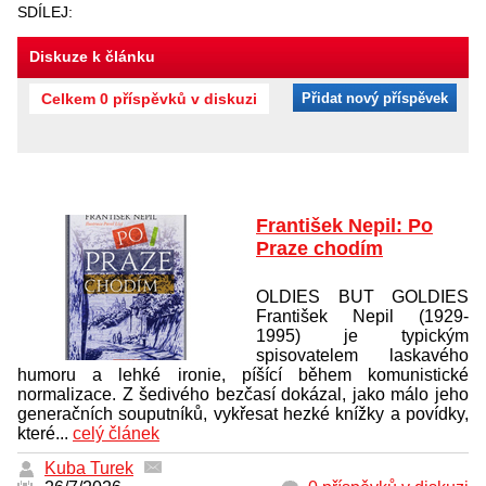
SDÍLEJ:
Diskuze k článku
Celkem 0 příspěvků v diskuzi
Přidat nový příspěvek
František Nepil: Po
Praze chodím
OLDIES BUT GOLDIES
František Nepil (1929-
1995) je typickým
spisovatelem laskavého
humoru a lehké ironie, píšící během komunistické
normalizace. Z šedivého bezčasí dokázal, jako málo jeho
generačních souputníků, vykřesat hezké knížky a povídky,
které...
celý článek
Kuba Turek