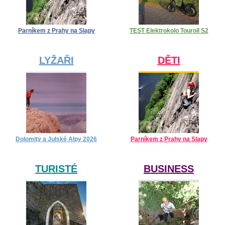
Parníkem z Prahy na Slapy
TEST Elektrokolo Touroll S2
LYŽAŘI
DĚTI
Dolomity a Julské Alpy 2026
Parníkem z Prahy na Slapy
TURISTÉ
BUSINESS