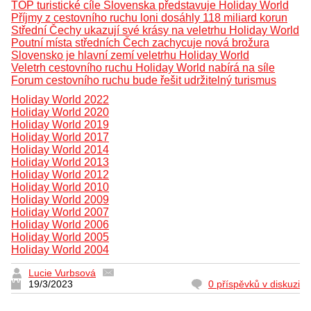
TOP turistické cíle Slovenska představuje Holiday World
Příjmy z cestovního ruchu loni dosáhly 118 miliard korun
Střední Čechy ukazují své krásy na veletrhu Holiday World
Poutní místa středních Čech zachycuje nová brožura
Slovensko je hlavní zemí veletrhu Holiday World
Veletrh cestovního ruchu Holiday World nabírá na síle
Forum cestovního ruchu bude řešit udržitelný turismus
Holiday World 2022
Holiday World 2020
Holiday World 2019
Holiday World 2017
Holiday World 2014
Holiday World 2013
Holiday World 2012
Holiday World 2010
Holiday World 2009
Holiday World 2007
Holiday World 2006
Holiday World 2005
Holiday World 2004
Lucie Vurbsová
19/3/2023
0 příspěvků v diskuzi