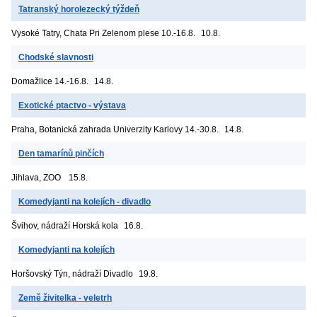
Tatranský horolezecký týždeň
Vysoké Tatry, Chata Pri Zelenom plese
10.-16.8.
10.8.
Chodské slavnosti
Domažlice
14.-16.8.
14.8.
Exotické ptactvo - výstava
Praha, Botanická zahrada Univerzity Karlovy
14.-30.8.
14.8.
Den tamarínů pinčích
Jihlava, ZOO
15.8.
Komedyjanti na kolejích - divadlo
Švihov, nádraží
Horská kola
16.8.
Komedyjanti na kolejích
Horšovský Týn, nádraží
Divadlo
19.8.
Země živitelka - veletrh