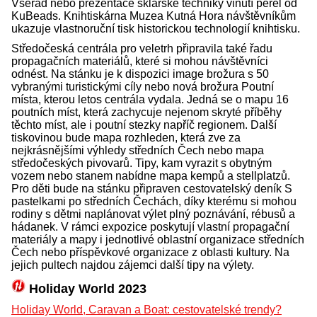
Všerad nebo prezentace sklářské techniky vinutí perel od
KuBeads. Knihtiskárna Muzea Kutná Hora návštěvníkům
ukazuje vlastnoruční tisk historickou technologií knihtisku.
Středočeská centrála pro veletrh připravila také řadu
propagačních materiálů, které si mohou návštěvníci
odnést. Na stánku je k dispozici image brožura s 50
vybranými turistickými cíly nebo nová brožura Poutní
místa, kterou letos centrála vydala. Jedná se o mapu 16
poutních míst, která zachycuje nejenom skryté příběhy
těchto míst, ale i poutní stezky napříč regionem. Další
tiskovinou bude mapa rozhleden, která zve za
nejkrásnějšími výhledy středních Čech nebo mapa
středočeských pivovarů. Tipy, kam vyrazit s obytným
vozem nebo stanem nabídne mapa kempů a stellplatzů.
Pro děti bude na stánku připraven cestovatelský deník S
pastelkami po středních Čechách, díky kterému si mohou
rodiny s dětmi naplánovat výlet plný poznávání, rébusů a
hádanek. V rámci expozice poskytují vlastní propagační
materiály a mapy i jednotlivé oblastní organizace středních
Čech nebo příspěvkové organizace z oblasti kultury. Na
jejich pultech najdou zájemci další tipy na výlety.
Holiday World 2023
Holiday World, Caravan a Boat: cestovatelské trendy?