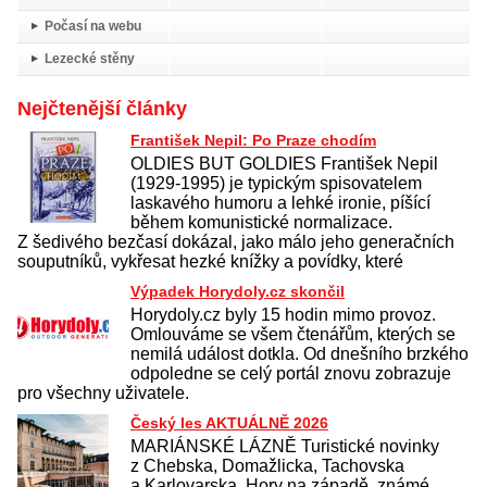
Počasí na webu
Lezecké stěny
Nejčtenější články
František Nepil: Po Praze chodím
OLDIES BUT GOLDIES František Nepil
(1929-1995) je typickým spisovatelem
laskavého humoru a lehké ironie, píšící
během komunistické normalizace.
Z šedivého bezčasí dokázal, jako málo jeho generačních
souputníků, vykřesat hezké knížky a povídky, které
Výpadek Horydoly.cz skončil
Horydoly.cz byly 15 hodin mimo provoz.
Omlouváme se všem čtenářům, kterých se
nemilá událost dotkla. Od dnešního brzkého
odpoledne se celý portál znovu zobrazuje
pro všechny uživatele.
Český les AKTUÁLNĚ 2026
MARIÁNSKÉ LÁZNĚ Turistické novinky
z Chebska, Domažlicka, Tachovska
a Karlovarska. Hory na západě, známé