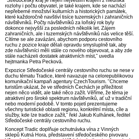
"Středočeský kraj je nejen největším krajem z hlediska
rozlohy i počtu obyvatel, je také krajem, kde se nachází
nepřeberné množství kulturních a historických památek,
které každoročně navštíví tisíce tuzemských i zahraničních
návštěvníků. Počty návštěvníků za loňský rok byly
dokonce nejvyšší za posledních několik let. Zájem
zahraničních, ale i tuzemských návštěvníků nás velice těší.
Cítíme se ale zavázáni, abychom podporu cestovního
ruchu z pozice kraje dělali opravdu smysluplně tak, aby
zde návštěvníci měli stále co nového objevovat, a aby zde
stále nacházeli dostatek atraktivních míst," uvedla
hejtmanka Petra Pecková.
Expozice Středočeské centrály cestovního ruchu se nese v
duchu tématu Tradice, které navazuje na celorepublikovou
komunikační kampaň agentury CzechTourism. "Chceme
turistům ukázat, že ve středních Čechách je příležitost
nejen něco vidět, ale také něco zažít. Věříme, že téma je
atraktivní pro široké spektrum návštěvníků, ať už v tradiční
nebo moderní podobě. V tomto pojetí prezentujeme
všechny turistické oblasti regionu, konkrétní místa, cíle a
služby, kde lze tradice zažít," řekl Jakub Kulhánek, ředitel
Středočeské centrály cestovního ruchu.
Koncept Tradic doplňuje ochutnávka vína z Vinných
sklepů Kutná Hora, představení středočeského pivovaru