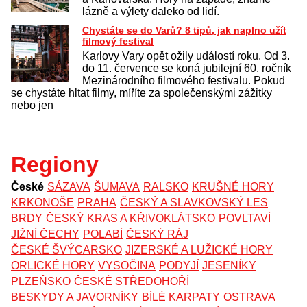
lázně a výlety daleko od lidí.
Chystáte se do Varů? 8 tipů, jak naplno užít
filmový festival
Karlovy Vary opět ožily událostí roku. Od 3.
do 11. července se koná jubilejní 60. ročník
Mezinárodního filmového festivalu. Pokud
se chystáte hltat filmy, míříte za společenskými zážitky
nebo jen
Regiony
České
SÁZAVA
ŠUMAVA
RALSKO
KRUŠNÉ HORY
KRKONOŠE
PRAHA
ČESKÝ A SLAVKOVSKÝ LES
BRDY
ČESKÝ KRAS A KŘIVOKLÁTSKO
POVLTAVÍ
JIŽNÍ ČECHY
POLABÍ
ČESKÝ RÁJ
ČESKÉ ŠVÝCARSKO
JIZERSKÉ A LUŽICKÉ HORY
ORLICKÉ HORY
VYSOČINA
PODYJÍ
JESENÍKY
PLZEŇSKO
ČESKÉ STŘEDOHOŘÍ
BESKYDY A JAVORNÍKY
BÍLÉ KARPATY
OSTRAVA