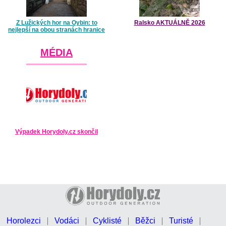
Z Lužických hor na Oybin: to
Ralsko AKTUÁLNĚ 2026
nejlepší na obou stranách hranice
MÉDIA
Výpadek Horydoly.cz skončil
Horolezci
Vodáci
Cyklisté
Běžci
Turisté