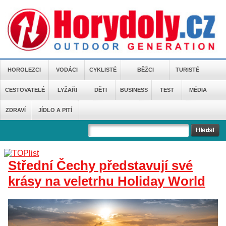
HOROLEZCI
VODÁCI
CYKLISTÉ
BĚŽCI
TURISTÉ
CESTOVATELÉ
LYŽAŘI
DĚTI
BUSINESS
TEST
MÉDIA
ZDRAVÍ
JÍDLO A PITÍ
Střední Čechy představují své
krásy na veletrhu Holiday World