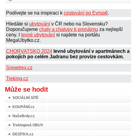
Podívejte se na inspiraci k
cestování po Evropě
.
Hledáte si
ubytování
v ČR nebo na Slovensku?
Doporučujeme
chaty a chalupy k pronájmu
za nejlepší
ceny. I
levné ubytování
si najdete na portálu
MegaUbytko.cz.
CHORVATSKO 2024
levné ubytování v apartmánech a
pokojích po celém Jadranu bez provize cestovkám.
Snowtrex.cz
Treking.cz
Může se hodit
SOCIÁLNÍ SÍTĚ
KOUPÁNÍ.cz
NašeBrdy.cz
Trekingová OBUV
DESÍTKA.cz