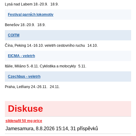
Lysá nad Labem
18.-20.9.
18.9.
Festival parních lokomotiv
Benešov
18.-20.9.
18.9.
COITM
Čína, Peking
14.-16.10. veletrh cestovního ruchu
14.10.
EICMA - veletrh
Itálie, Miláno
5.-8.11. Cyklistika a motocykly
5.11.
Czechbus - veletrh
Praha, Letňany
24.-26.11.
24.11.
Diskuse
sildenafil 50 mg price
Jamesamura, 8.8.2026 15:14, 31 příspěvků