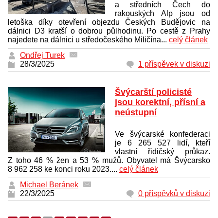
a středních Čech do
rakouských Alp jsou od
letoška díky otevření objezdu Českých Budějovic na
dálnici D3 kratší o dobrou půlhodinu. Po cestě z Prahy
najedete na dálnici u středočeského Miličína...
celý článek
Ondřej Turek
28/3/2025
1 příspěvek v diskuzi
Švýcarští policisté
jsou korektní, přísní a
neústupní
Ve švýcarské konfederaci
je 6 265 527 lidí, kteří
vlastní řidičský průkaz.
Z toho 46 % žen a 53 % mužů. Obyvatel má Švýcarsko
8 962 258 ke konci roku 2023....
celý článek
Michael Beránek
22/3/2025
0 příspěvků v diskuzi