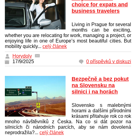
choice for expats and
business travelers
Living in Prague for several
months can be exciting,
whether you are relocating for work, managing a project, or
enjoying life in one of Europe’s most beautiful cities. But
mobility quickly...
celý článek
Horydoly
17/9/2025
0 příspěvků v diskuzi
Bezpečně a bez pokut
na Slovensku na
silnici i na horách
Slovensko s malebnými
horami a dalšími přírodními
krásami přitahuje rok co rok
mnoho návštěvníků z Česka. Na co si dát pozor na
silnicích či národních parcích, aby se nám dovolená
neprodražila?...
celý článek