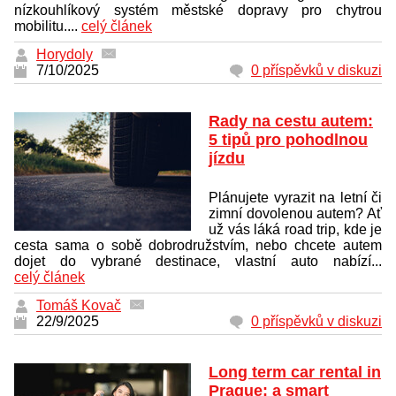
nízkouhlíkový systém městské dopravy pro chytrou
mobilitu....
celý článek
Horydoly
7/10/2025
0 příspěvků v diskuzi
Rady na cestu autem:
5 tipů pro pohodlnou
jízdu
Plánujete vyrazit na letní či
zimní dovolenou autem? Ať
už vás láká road trip, kde je
cesta sama o sobě dobrodružstvím, nebo chcete autem
dojet do vybrané destinace, vlastní auto nabízí...
celý článek
Tomáš Kovač
22/9/2025
0 příspěvků v diskuzi
Long term car rental in
Prague: a smart