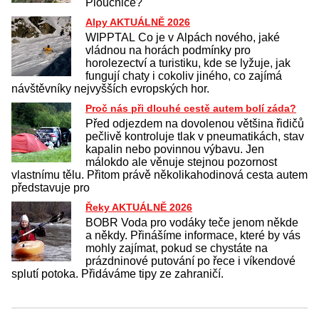
Ploučnice?
Alpy AKTUÁLNĚ 2026
WIPPTAL Co je v Alpách nového, jaké
vládnou na horách podmínky pro
horolezectví a turistiku, kde se lyžuje, jak
fungují chaty i cokoliv jiného, co zajímá
návštěvníky nejvyšších evropských hor.
Proč nás při dlouhé cestě autem bolí záda?
Před odjezdem na dovolenou většina řidičů
pečlivě kontroluje tlak v pneumatikách, stav
kapalin nebo povinnou výbavu. Jen
málokdo ale věnuje stejnou pozornost
vlastnímu tělu. Přitom právě několikahodinová cesta autem
představuje pro
Řeky AKTUÁLNĚ 2026
BOBR Voda pro vodáky teče jenom někde
a někdy. Přinášíme informace, které by vás
mohly zajímat, pokud se chystáte na
prázdninové putování po řece i víkendové
splutí potoka. Přidáváme tipy ze zahraničí.