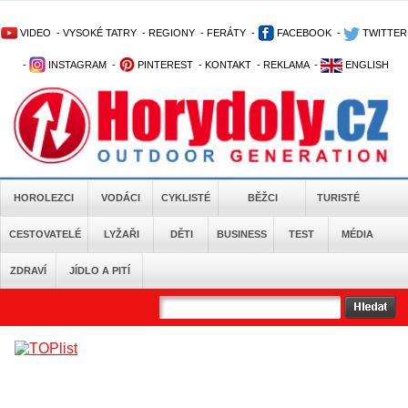
VIDEO
-
VYSOKÉ TATRY
-
REGIONY
-
FERÁTY
-
FACEBOOK
-
TWITTER
-
INSTAGRAM
-
PINTEREST
-
KONTAKT
-
REKLAMA
-
ENGLISH
HOROLEZCI
VODÁCI
CYKLISTÉ
BĚŽCI
TURISTÉ
CESTOVATELÉ
LYŽAŘI
DĚTI
BUSINESS
TEST
MÉDIA
ZDRAVÍ
JÍDLO A PITÍ