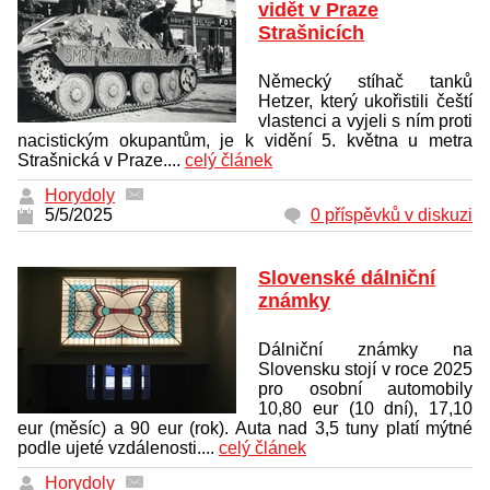
vidět v Praze
Strašnicích
Německý stíhač tanků
Hetzer, který ukořistili čeští
vlastenci a vyjeli s ním proti
nacistickým okupantům, je k vidění 5. května u metra
Strašnická v Praze....
celý článek
Horydoly
5/5/2025
0 příspěvků v diskuzi
Slovenské dálniční
známky
Dálniční známky na
Slovensku stojí v roce 2025
pro osobní automobily
10,80 eur (10 dní), 17,10
eur (měsíc) a 90 eur (rok). Auta nad 3,5 tuny platí mýtné
podle ujeté vzdálenosti....
celý článek
Horydoly