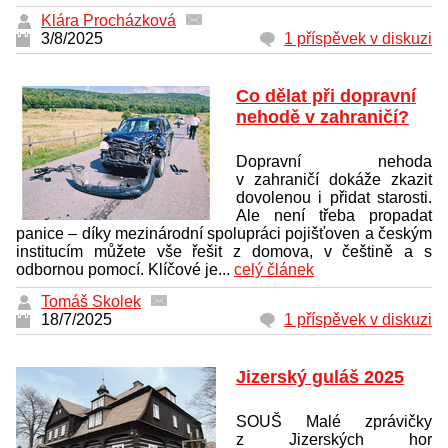
Klára Procházková
3/8/2025
1 příspěvek v diskuzi
Co dělat při dopravní
nehodě v zahraničí?
Dopravní nehoda
v zahraničí dokáže zkazit
dovolenou i přidat starosti.
Ale není třeba propadat
panice – díky mezinárodní spolupráci pojišťoven a českým
institucím můžete vše řešit z domova, v češtině a s
odbornou pomocí. Klíčové je...
celý článek
Tomáš Skolek
18/7/2025
1 příspěvek v diskuzi
Jizerský guláš 2025
SOUŠ Malé zprávičky
z Jizerských hor