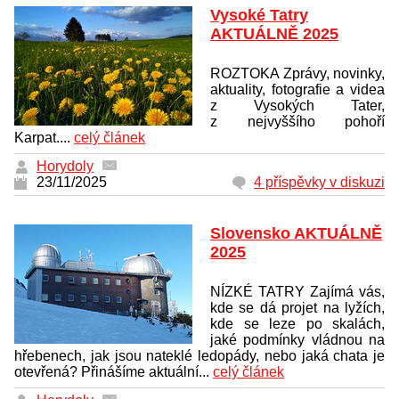
Vysoké Tatry
AKTUÁLNĚ 2025
ROZTOKA Zprávy, novinky,
aktuality, fotografie a videa
z Vysokých Tater,
z nejvyššího pohoří
Karpat....
celý článek
Horydoly
23/11/2025
4 příspěvky v diskuzi
Slovensko AKTUÁLNĚ
2025
NÍZKÉ TATRY Zajímá vás,
kde se dá projet na lyžích,
kde se leze po skalách,
jaké podmínky vládnou na
hřebenech, jak jsou nateklé ledopády, nebo jaká chata je
otevřená? Přinášíme aktuální...
celý článek