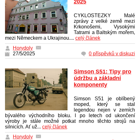
2025
CYKLOSTEZKY Malé
zprávy z velké země mezi
Krkonošemi, Vysokými
Tatrami a Baltským mořem,
mezi Německem a Ukrajinou....
celý článek
Horydoly
27/5/2025
0 příspěvků v diskuzi
Simson S51: Tipy pro
údržbu a základní
komponenty
Simson S51 je oblíbený
moped, který se stal
legendou nejen v zemích
bývalého východního bloku. I po letech od ukončení
výroby je stále možné potkat mnoho těchto strojů na
silnicích. Ať už...
celý článek
Horydoly