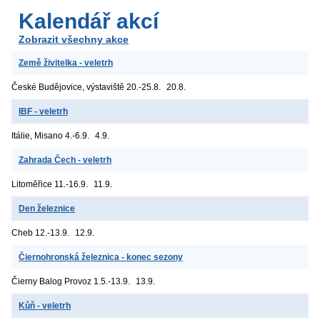
Kalendář akcí
Zobrazit všechny akce
Země živitelka - veletrh
České Budějovice, výstaviště
20.-25.8.
20.8.
IBF - veletrh
Itálie, Misano
4.-6.9.
4.9.
Zahrada Čech - veletrh
Litoměřice
11.-16.9.
11.9.
Den železnice
Cheb
12.-13.9.
12.9.
Čiernohronská železnica - konec sezony
Čierny Balog
Provoz 1.5.-13.9.
13.9.
Kůň - veletrh