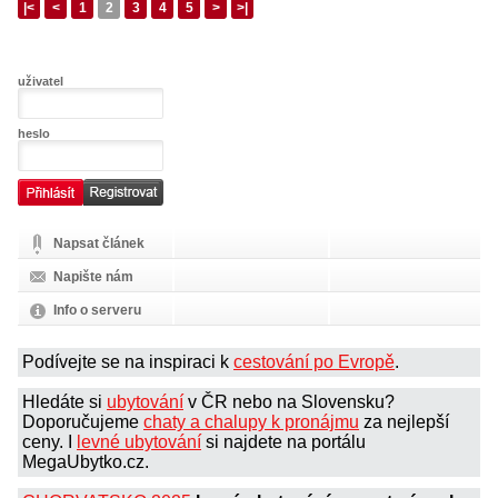
|<
<
1
2
3
4
5
>
>|
uživatel
heslo
Napsat článek
Napište nám
Info o serveru
Podívejte se na inspiraci k
cestování po Evropě
.
Hledáte si
ubytování
v ČR nebo na Slovensku?
Doporučujeme
chaty a chalupy k pronájmu
za nejlepší
ceny. I
levné ubytování
si najdete na portálu
MegaUbytko.cz.