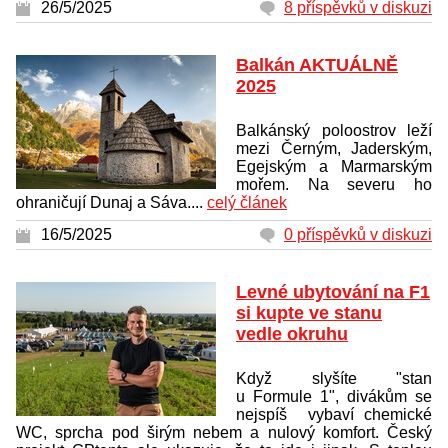
26/5/2025
8 příspěvků v diskuzi
Balkán AKTUÁLNĚ
2025
Balkánský poloostrov leží
mezi Černým, Jaderským,
Egejským a Marmarským
mořem. Na severu ho
ohraničují Dunaj a Sáva....
celý článek
16/5/2025
0 příspěvků v diskuzi
Levné ubytování na F1
si kupte ve stanu
vedle okruhu
Když slyšíte "stan
u Formule 1", divákům se
nejspíš vybaví chemické
WC, sprcha pod širým nebem a nulový komfort. Český