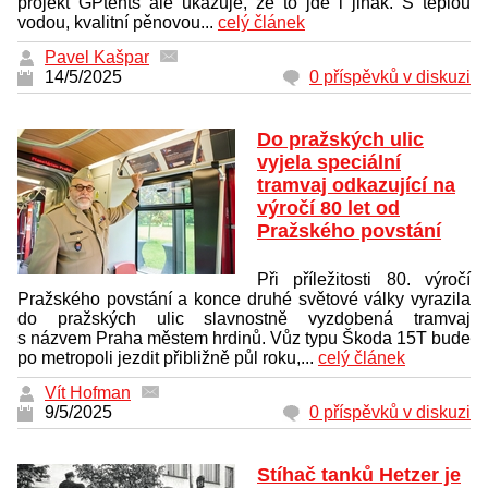
projekt GPtents ale ukazuje, že to jde i jinak. S teplou
vodou, kvalitní pěnovou...
celý článek
Pavel Kašpar
14/5/2025
0 příspěvků v diskuzi
Do pražských ulic
vyjela speciální
tramvaj odkazující na
výročí 80 let od
Pražského povstání
Při příležitosti 80. výročí
Pražského povstání a konce druhé světové války vyrazila
do pražských ulic slavnostně vyzdobená tramvaj
s názvem Praha městem hrdinů. Vůz typu Škoda 15T bude
po metropoli jezdit přibližně půl roku,...
celý článek
Vít Hofman
9/5/2025
0 příspěvků v diskuzi
Stíhač tanků Hetzer je