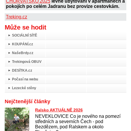
CHORVATSKO 2025
levné ubytování v apartmánech a
pokojích po celém Jadranu bez provize cestovkám.
Treking.cz
Může se hodit
SOCIÁLNÍ SÍTĚ
KOUPÁNÍ.cz
NašeBrdy.cz
Trekingová OBUV
DESÍTKA.cz
Počasí na webu
Lezecké stěny
Nejčtenější články
Ralsko AKTUÁLNĚ 2026
NEVEKLOVICE Co je nového na pomezí
středních a severních Čech - pod
Bezdězem, pod Ralskem a okolo