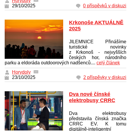
Horydoly
29/10/2025
0 příspěvků v diskuzi
Krkonoše AKTUÁLNĚ
2025
JILEMNICE Přinášíme
turistické novinky
z Krkonoš - nejvyšších
českých hor, národního
parku a eldoráda outdoorových nadšenců....
celý článek
Horydoly
23/10/2025
2 příspěvky v diskuzi
Dva nové čínské
elektrobusy CRRC
Dva elektrobusy
představila čínská značka
CRRC EV. K tomu
digitálně-inteligentní