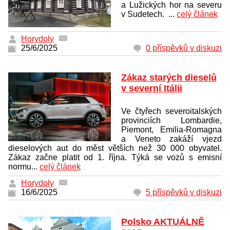
a Lužických hor na severu
v Sudetech. ...
celý článek
Horydoly
25/6/2025
0 příspěvků v diskuzi
Zákaz starých dieselů
v severní Itálii
Ve čtyřech severoitalských
provinciích Lombardie,
Piemont, Emilia-Romagna
a Veneto zakáží vjezd
dieselových aut do měst větších než 30 000 obyvatel.
Zákaz začne platit od 1. října. Týká se vozů s emisní
normu...
celý článek
Horydoly
16/6/2025
5 příspěvků v diskuzi
Polsko AKTUÁLNĚ