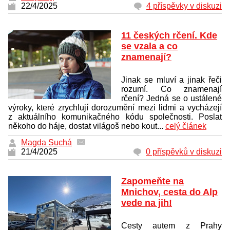
22/4/2025
4 příspěvky v diskuzi
11 českých rčení. Kde
se vzala a co
znamenají?
Jinak se mluví a jinak řeči
rozumí. Co znamenají
rčení? Jedná se o ustálené
výroky, které zrychlují dorozumění mezi lidmi a vycházejí
z aktuálního komunikačného kódu společnosti. Poslat
někoho do háje, dostat világoš nebo kout...
celý článek
Magda Suchá
21/4/2025
0 příspěvků v diskuzi
Zapomeňte na
Mnichov, cesta do Alp
vede na jih!
Cesty autem z Prahy