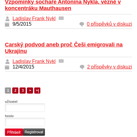
Vzpomínky sochaře Antonína Nykla, vězně v
koncentráku Mauthausen
Ladislav Frank Nykl
9/5/2015
0 příspěvků v diskuzi
Carský podvod aneb proč Češi emigrovali na
Ukrajinu
Ladislav Frank Nykl
12/4/2015
2 příspěvky v diskuzi
1
2
3
>
>|
uživatel
heslo