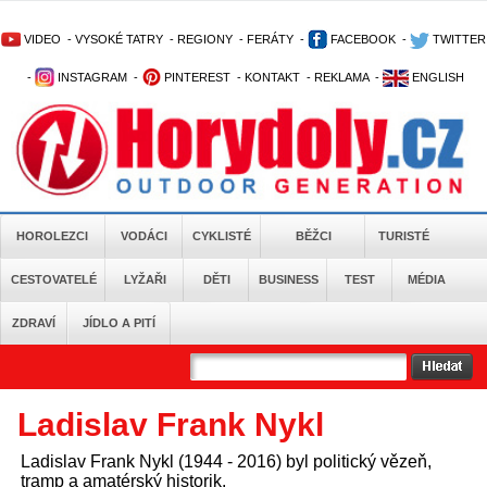
VIDEO
-
VYSOKÉ TATRY
-
REGIONY
-
FERÁTY
-
FACEBOOK
-
TWITTER
-
INSTAGRAM
-
PINTEREST
-
KONTAKT
-
REKLAMA
-
ENGLISH
HOROLEZCI
VODÁCI
CYKLISTÉ
BĚŽCI
TURISTÉ
CESTOVATELÉ
LYŽAŘI
DĚTI
BUSINESS
TEST
MÉDIA
ZDRAVÍ
JÍDLO A PITÍ
Ladislav Frank Nykl
Ladislav Frank Nykl (1944 - 2016) byl politický vězeň,
tramp a amatérský historik.