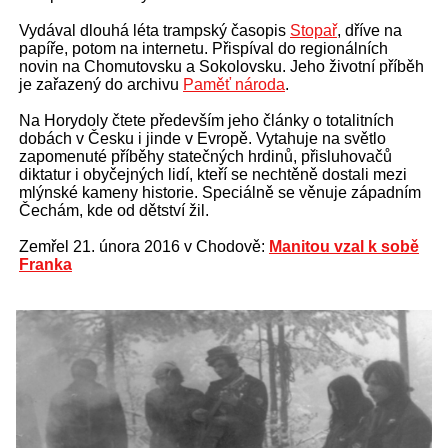
Vydával dlouhá léta trampský časopis
Stopař
, dříve na
papíře, potom na internetu. Přispíval do regionálních
novin na Chomutovsku a Sokolovsku. Jeho životní příběh
je zařazený do archivu
Paměť národa
.
Na Horydoly čtete především jeho články o totalitních
dobách v Česku i jinde v Evropě. Vytahuje na světlo
zapomenuté příběhy statečných hrdinů, přisluhovačů
diktatur i obyčejných lidí, kteří se nechtěně dostali mezi
mlýnské kameny historie. Speciálně se věnuje západním
Čechám, kde od dětství žil.
Zemřel 21. února 2016 v Chodově:
Manitou vzal k sobě
Franka