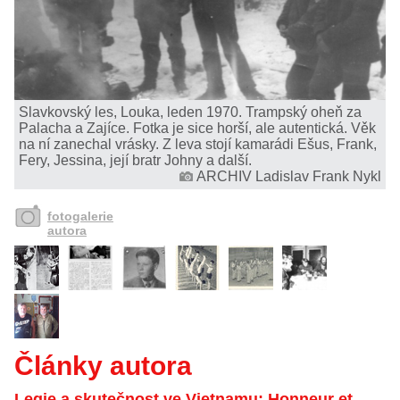
Slavkovský les, Louka, leden 1970. Trampský oheň za
Palacha a Zajíce. Fotka je sice horší, ale autentická. Věk
na ní zanechal vrásky. Z leva stojí kamarádi Ešus, Frank,
Fery, Jessina, její bratr Johny a další.
ARCHIV Ladislav Frank Nykl
fotogalerie
autora
Články autora
Legie a skutečnost ve Vietnamu: Honneur et