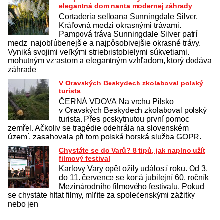
elegantná dominanta modernej záhrady
Cortaderia selloana Sunningdale Silver.
Kráľovná medzi okrasnými trávami.
Pampová tráva Sunningdale Silver patrí
medzi najobľúbenejšie a najpôsobivejšie okrasné trávy.
Vyniká svojimi veľkými striebristobielymi súkvetiami,
mohutným vzrastom a elegantným vzhľadom, ktorý dodáva
záhrade
V Oravských Beskydech zkolaboval polský
turista
ČERNÁ VDOVA Na vrchu Pilsko
v Oravských Beskydech zkolaboval polský
turista. Přes poskytnutou první pomoc
zemřel. Ačkoliv se tragédie odehrála na slovenském
území, zasahovala při tom polská horská služba GOPR.
Chystáte se do Varů? 8 tipů, jak naplno užít
filmový festival
Karlovy Vary opět ožily událostí roku. Od 3.
do 11. července se koná jubilejní 60. ročník
Mezinárodního filmového festivalu. Pokud
se chystáte hltat filmy, míříte za společenskými zážitky
nebo jen