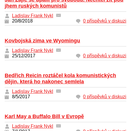
jhem ruských komunistů
Ladislav Frank Nykl
20/8/2018
0 příspěvků v diskuzi
Kovbojská zima ve Wyomingu
Ladislav Frank Nykl
25/12/2017
0 příspěvků v diskuzi
Bedřich Reicin roztáčel kola komunistických
dějin, která ho nakonec semlela
Ladislav Frank Nykl
8/5/2017
0 příspěvků v diskuzi
Karl May a Buffalo Bill v Evropě
Ladislav Frank Nykl