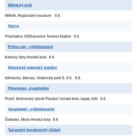
Mělnický košt
Mělník, Regionální muzeum
8.8.
Xterra
Prachatice, Křišťanovice
Terénní triatlon
8.8.
Prima cup - cyklomaraton
Karlovy Vary
Horská kola
8.8.
Historický vojenský manévr
Německo, Bärnau, Historický park
8.-9.8.
8.8.
Pilsenman - kvadriatlon
Plzeň, Bolevecký rybník
Plavání, horské kolo, kajak, běh
8.8.
Vasaloppet - cyklomaraton
Švédsko, Mora
Horská kola
8.8.
Tatranský horolezecký týždeň