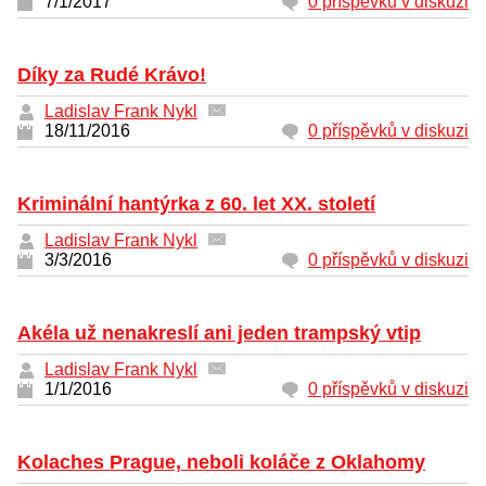
7/1/2017
0 příspěvků v diskuzi
Díky za Rudé Krávo!
Ladislav Frank Nykl
18/11/2016
0 příspěvků v diskuzi
Kriminální hantýrka z 60. let XX. století
Ladislav Frank Nykl
3/3/2016
0 příspěvků v diskuzi
Akéla už nenakreslí ani jeden trampský vtip
Ladislav Frank Nykl
1/1/2016
0 příspěvků v diskuzi
Kolaches Prague, neboli koláče z Oklahomy