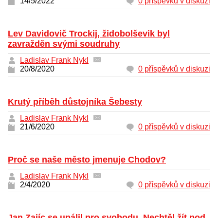
14/5/2022
0 příspěvků v diskuzi
Lev Davidovič Trockij, židobolševik byl
zavražděn svými soudruhy
Ladislav Frank Nykl
20/8/2020
0 příspěvků v diskuzi
Krutý příběh důstojníka Šebesty
Ladislav Frank Nykl
21/6/2020
0 příspěvků v diskuzi
Proč se naše město jmenuje Chodov?
Ladislav Frank Nykl
2/4/2020
0 příspěvků v diskuzi
Jan Zajíc se upálil pro svobodu. Nechtěl žít pod