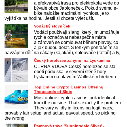
a překvapivá trasa pro elektrokola vede do
bývalé obce Jabloneček. Pokud svému e-
bike naložíte maximální rychlost, je to
vyjížďka na hodinu. Jestli si chcete výlet užít,
Vodácký slovníček
Vodáci používají slang, který jim umožňuje
rychle označovat nebezpečná místa
a zároveň se domlouvat během plavby, co
a jak budou dělat. S lehkým pohrdáním se
navzájem dělí na cákaly (kajakáři), splouvače (raftaři) a ty,
Český horolezec zahynul na Lyskammu
ČERNÁ VDOVA Český horolezec se stal
obětí pádu skal v severní stěně hory
Lyskamm na hlavním Walliském hřebenu.
Top Online Crypto Casinos Offering
Thousands of Slots
Most online crypto casinos look identical
from the outside. That's exactly the problem.
They vary wildly in licensing legitimacy,
provably fair setup, and actual payout speed, so picking
the wrong
Pampová tráva 'Sunningdale Silver' -