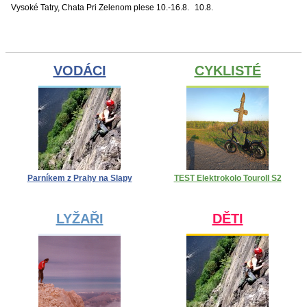
Vysoké Tatry, Chata Pri Zelenom plese
10.-16.8.
10.8.
VODÁCI
CYKLISTÉ
Parníkem z Prahy na Slapy
TEST Elektrokolo Touroll S2
LYŽAŘI
DĚTI