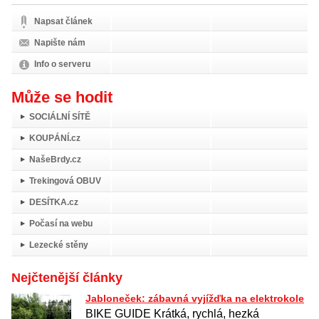
Napsat článek
Napište nám
Info o serveru
Může se hodit
SOCIÁLNÍ SÍTĚ
KOUPÁNÍ.cz
NašeBrdy.cz
Trekingová OBUV
DESÍTKA.cz
Počasí na webu
Lezecké stěny
Nejčtenější články
Jabloneček: zábavná vyjížďka na elektrokole
BIKE GUIDE Krátká, rychlá, hezká