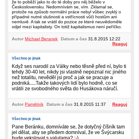
že to poběží jako to do té doby pro něj běželo v
Československu. Nedomnívám se, vím. Zklamal se,
protože na způsob normální práce nebyl vůbec zvyklý o
případné nutné slušnosti a vstřícnosti vůči hostům ani
nemluvě. A tak se vrátil do pozice ze které neuvědoměle
odjel mezi kapitalisty. On totiž kapitalismus není peříčko.
Autor
Michael Beranek
Datum a čas
31.8.2015 12:22
Reaguj
Všechno je jinak
Když ses narodil za Války nebo těsně před ní, bylo ti
tehdy 30-40 let, nikdy jsi vlastně nepoznal nic jiného
než totalitu, nevěděl jsi proč a jak se pracuje a
podniká.....Takže takových lidí bylo hodně, co se
vrátili ze svobodného světa do Husákova náručí.
Autor
Pamětník
Datum a čas
31.8.2015 11:37
Reaguj
Všechno je jinak
Pane Beránku, domníváte se, že dotyčný číšník tam
jel dělat, aby se předem domníval, že ve Švýcarsku
bude vekslovat s valutama? :-)