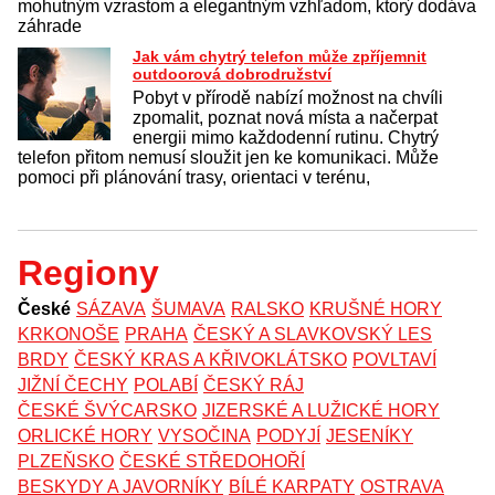
mohutným vzrastom a elegantným vzhľadom, ktorý dodáva
záhrade
Jak vám chytrý telefon může zpříjemnit
outdoorová dobrodružství
Pobyt v přírodě nabízí možnost na chvíli
zpomalit, poznat nová místa a načerpat
energii mimo každodenní rutinu. Chytrý
telefon přitom nemusí sloužit jen ke komunikaci. Může
pomoci při plánování trasy, orientaci v terénu,
Regiony
České
SÁZAVA
ŠUMAVA
RALSKO
KRUŠNÉ HORY
KRKONOŠE
PRAHA
ČESKÝ A SLAVKOVSKÝ LES
BRDY
ČESKÝ KRAS A KŘIVOKLÁTSKO
POVLTAVÍ
JIŽNÍ ČECHY
POLABÍ
ČESKÝ RÁJ
ČESKÉ ŠVÝCARSKO
JIZERSKÉ A LUŽICKÉ HORY
ORLICKÉ HORY
VYSOČINA
PODYJÍ
JESENÍKY
PLZEŇSKO
ČESKÉ STŘEDOHOŘÍ
BESKYDY A JAVORNÍKY
BÍLÉ KARPATY
OSTRAVA