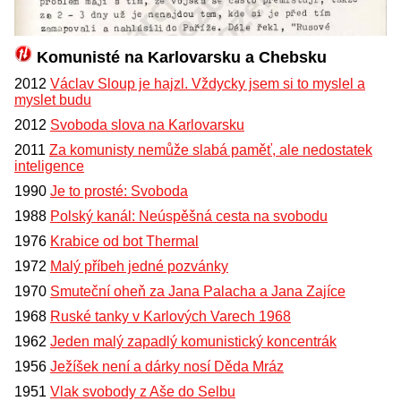
Komunisté na Karlovarsku a Chebsku
2012
Václav Sloup je hajzl. Vždycky jsem si to myslel a
myslet budu
2012
Svoboda slova na Karlovarsku
2011
Za komunisty nemůže slabá paměť, ale nedostatek
inteligence
1990
Je to prosté: Svoboda
1988
Polský kanál: Neúspěšná cesta na svobodu
1976
Krabice od bot Thermal
1972
Malý příbeh jedné pozvánky
1970
Smuteční oheň za Jana Palacha a Jana Zajíce
1968
Ruské tanky v Karlových Varech 1968
1962
Jeden malý zapadlý komunistický koncentrák
1956
Ježíšek není a dárky nosí Děda Mráz
1951
Vlak svobody z Aše do Selbu