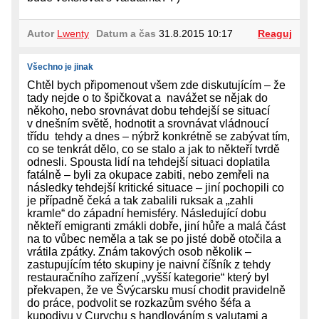
Autor
Lwenty
Datum a čas
31.8.2015 10:17
Reaguj
Všechno je jinak
Chtěl bych připomenout všem zde diskutujícím – že
tady nejde o to špičkovat a navážet se nějak do
někoho, nebo srovnávat dobu tehdejší se situací
v dnešním světě, hodnotit a srovnávat vládnoucí
třídu tehdy a dnes – nýbrž konkrétně se zabývat tím,
co se tenkrát dělo, co se stalo a jak to někteří tvrdě
odnesli. Spousta lidí na tehdejší situaci doplatila
fatálně – byli za okupace zabiti, nebo zemřeli na
následky tehdejší kritické situace – jiní pochopili co
je případně čeká a tak zabalili ruksak a „zahli
kramle“ do západní hemisféry. Následující dobu
někteří emigranti zmákli dobře, jiní hůře a malá část
na to vůbec neměla a tak se po jisté době otočila a
vrátila zpátky. Znám takových osob několik –
zastupujícím této skupiny je naivní číšník z tehdy
restauračního zařízení „vyšší kategorie“ který byl
překvapen, že ve Švýcarsku musí chodit pravidelně
do práce, podvolit se rozkazům svého šéfa a
kupodivu v Curychu s handlováním s valutami a