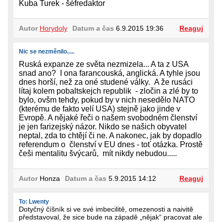
Kuba Turek - šéfredaktor
Autor
Horydoly
Datum a čas
6.9.2015 19:36
Reaguj
Nic se nezměnilo.....
Ruská expanze ze světa nezmizela... A ta z USA
snad ano? I ona farancouská, anglická. A tyhle jsou
dnes horší, než za oné studené války. A že rusáci
lítaj kolem pobaltskejch republik - zločin a zlé by to
bylo, ovšm tehdy, pokud by v nich nesedělo NATO
(kterému de fakto velí USA) stejně jako jinde v
Evropě. A nějaké řeči o našem svobodném členství
je jen farizejský názor. Nikdo se našich obyvatel
neptal, zda to chtějí či ne. A nakonec, jak by dopadlo
referendum o členství v EU dnes - toť otázka. Prostě
češi mentalitu švýcarů, mít nikdy nebudou.....
Autor
Honza
Datum a čas
5.9.2015 14:12
Reaguj
To: Lwenty
Dotyčný číšník si ve své imbecilitě, omezenosti a naivitě
představoval, že sice bude na západě „nějak“ pracovat ale