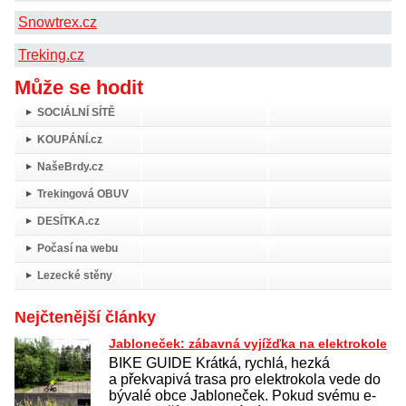
Snowtrex.cz
Treking.cz
Může se hodit
SOCIÁLNÍ SÍTĚ
KOUPÁNÍ.cz
NašeBrdy.cz
Trekingová OBUV
DESÍTKA.cz
Počasí na webu
Lezecké stěny
Nejčtenější články
Jabloneček: zábavná vyjížďka na elektrokole
BIKE GUIDE Krátká, rychlá, hezká
a překvapivá trasa pro elektrokola vede do
bývalé obce Jabloneček. Pokud svému e-