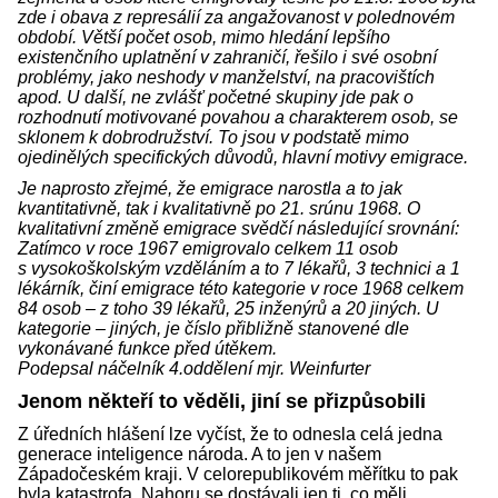
zde i obava z represálií za angažovanost v polednovém
období. Větší počet osob, mimo hledání lepšího
existenčního uplatnění v zahraničí, řešilo i své osobní
problémy, jako neshody v manželství, na pracovištích
apod. U další, ne zvlášť početné skupiny jde pak o
rozhodnutí motivované povahou a charakterem osob, se
sklonem k dobrodružství. To jsou v podstatě mimo
ojedinělých specifických důvodů, hlavní motivy emigrace.
Je naprosto zřejmé, že emigrace narostla a to jak
kvantitativně, tak i kvalitativně po 21. srúnu 1968. O
kvalitativní změně emigrace svědčí následující srovnání:
Zatímco v roce 1967 emigrovalo celkem 11 osob
s vysokoškolským vzděláním a to 7 lékařů, 3 technici a 1
lékárník, činí emigrace této kategorie v roce 1968 celkem
84 osob – z toho 39 lékařů, 25 inženýrů a 20 jiných. U
kategorie – jiných, je číslo přibližně stanovené dle
vykonávané funkce před útěkem.
Podepsal náčelník 4.oddělení mjr. Weinfurter
Jenom někteří to věděli, jiní se přizpůsobili
Z úředních hlášení lze vyčíst, že to odnesla celá jedna
generace inteligence národa. A to jen v našem
Západočeském kraji. V celorepublikovém měřítku to pak
byla katastrofa. Nahoru se dostávali jen ti, co měli