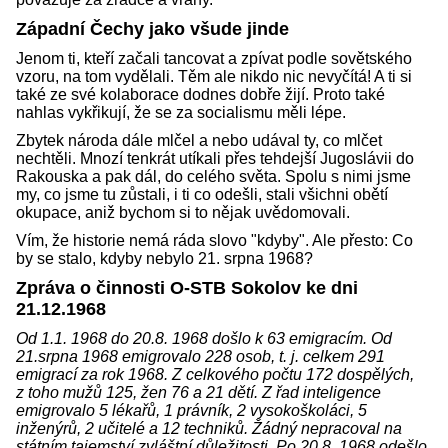
Západní Čechy jako všude jinde
Jenom ti, kteří začali tancovat a zpívat podle sovětského
vzoru, na tom vydělali. Těm ale nikdo nic nevyčítá! A ti si
také ze své kolaborace dodnes dobře žijí. Proto také
nahlas vykřikují, že se za socialismu měli lépe.
Zbytek národa dále mlčel a nebo udával ty, co mlčet
nechtěli. Mnozí tenkrát utíkali přes tehdejší Jugoslávii do
Rakouska a pak dál, do celého světa. Spolu s nimi jsme
my, co jsme tu zůstali, i ti co odešli, stali všichni obětí
okupace, aniž bychom si to nějak uvědomovali.
Vím, že historie nemá ráda slovo "kdyby". Ale přesto: Co
by se stalo, kdyby nebylo 21. srpna 1968?
Zpráva o činnosti O-STB Sokolov ke dni
21.12.1968
Od 1.1. 1968 do 20.8. 1968 došlo k 63 emigracím. Od
21.srpna 1968 emigrovalo 228 osob, t. j. celkem 291
emigrací za rok 1968. Z celkového počtu 172 dospělých,
z toho mužů 125, žen 76 a 21 dětí. Z řad inteligence
emigrovalo 5 lékařů, 1 právník, 2 vysokoškoláci, 5
inženýrů, 2 učitelé a 12 techniků. Žádný nepracoval na
státním tajemství zvláštní důležitosti. Po 20.8. 1968 odešlo