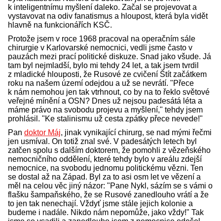
k inteligentnímu myšlení daleko. Začal se projevovat a
vystavovat na odiv fanatismus a hloupost, která byla vidět
hlavně na funkcionářích KSČ.
Protože jsem v roce 1968 pracoval na operačním sále
chirurgie v Karlovarské nemocnici, vedli jsme často v
pauzách mezi prací politické diskuze. Snad jako všude. Já
tam byl nejmladší, bylo mi tehdy 24 let, a tak jsem tvrdil
z mladické hlouposti, že Rusové ze cvičení Štít začátkem
roku na našem území odejdou a už se nevrátí. "Přece
k nám nemohou jen tak vtrhnout, co by na to řeklo světové
veřejné mínění a OSN? Dnes už nejsou padesátá léta a
máme právo na svobodu projevu a myšlení," tehdy jsem
prohlásil. "Ke stalinismu už cesta zpátky přece nevede!"
Pan
doktor Máj
, jinak vynikající chirurg, se nad mými řečmi
jen usmíval. On totiž znal své. V padesátých letech byl
zatčen spolu s dalším doktorem, že pomohli z vězeňského
nemocničního oddělení, které tehdy bylo v areálu zdejší
nemocnice, na svobodu jednomu politickému vězni. Ten
se dostal až na Západ. Byl za to asi osm let ve vězení a
měl na celou věc jiný názor: "Pane Nykl, sázím se s vámi o
flašku šampaňského, že se Rusové zanedlouho vrátí a že
to jen tak nenechají. Vždyť jsme stále jejich kolonie a
budeme i nadále. Nikdo nám nepomůže, jako vždy!" Tak