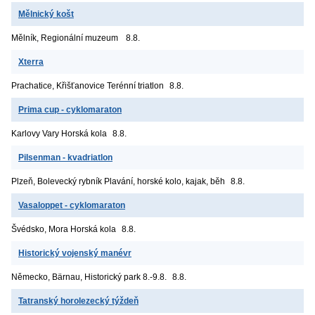
Mělnický košt
Mělník, Regionální muzeum
8.8.
Xterra
Prachatice, Křišťanovice
Terénní triatlon
8.8.
Prima cup - cyklomaraton
Karlovy Vary
Horská kola
8.8.
Pilsenman - kvadriatlon
Plzeň, Bolevecký rybník
Plavání, horské kolo, kajak, běh
8.8.
Vasaloppet - cyklomaraton
Švédsko, Mora
Horská kola
8.8.
Historický vojenský manévr
Německo, Bärnau, Historický park
8.-9.8.
8.8.
Tatranský horolezecký týždeň