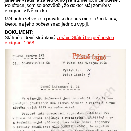
jsme se vsadili a zanedlouho jsem z nemocnice odešel.
Po létech jsem se dozvěděl, že doktor Máj zemřel v
emigraci v Německu.
Měl bohužel velkou pravdu a dodnes mu dlužím láhev,
kterou na jeho počest snad jednou vypiji.
DOKUMENT
:
Stáhněte devítistránkový
zprávu Státní bezpečnosti o
emigraci 1968