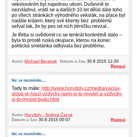
vekslováním byl najednou utrum. Duševně to
nezvládnul, vrátil se a dalších 10 let dělal dále toho
po všech stránkách výhodného vekslák, na place byl
nadále králem, který své klienty bez problémů
seřval tak, že by pes od nich jitrničku nevzal..
Je třeba si uvědomit co se tenkrát konkrétně stalo –
byla to prostě ruská okupace, kterou na konec
politická smetánka odkývala bez problému.
Autor
Michael Beranek
Datum a čas
30.8.2015 12:20
Reaguj
Nic se nezměnilo.....
Tady to máte:
http://www.horydoly.cz/media/vaclav-
sloup-je-hajzl-vzdycky-jsem-si-to-myslel-a-vzdycky-
si-to-myslet-budu.html
Autor
Horydoly - Andrea Černá
Datum a čas
30.8.2015 00:07
Reaguj
Nic se nezměnilo.....