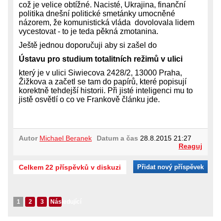
což je velice obtížné. Nacisté, Ukrajina, finanční
politika dnešní politické smetánky umocněné
názorem, že komunistická vláda dovolovala lidem
vycestovat - to je teda pěkná zmotanina.
Ještě jednou doporučuji aby si zašel do
Ústavu
pro
studium
totalitních
režimů v ulici
který je v ulici Siwiecova 2428/2, 13000 Praha,
Žižkova a začetl se tam do papírů, které popisují
korektně tehdejší historii. Při jisté inteligenci mu to
jistě osvětlí o co ve Frankově článku jde.
Autor
Michael Beranek
Datum a čas
28.8.2015 21:27
Reaguj
Celkem 22 příspěvků v diskuzi
Přidat nový příspěvek
1
2
3
Následující