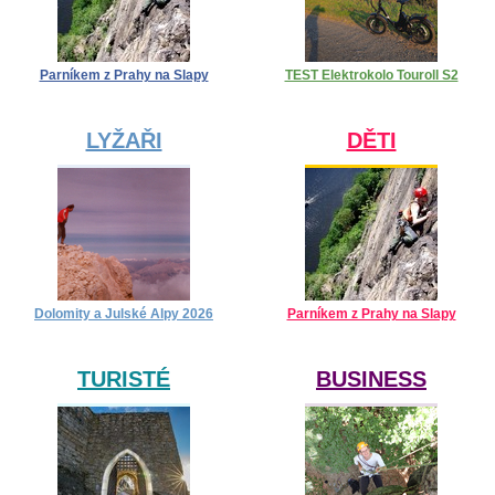
Parníkem z Prahy na Slapy
TEST Elektrokolo Touroll S2
LYŽAŘI
DĚTI
Dolomity a Julské Alpy 2026
Parníkem z Prahy na Slapy
TURISTÉ
BUSINESS