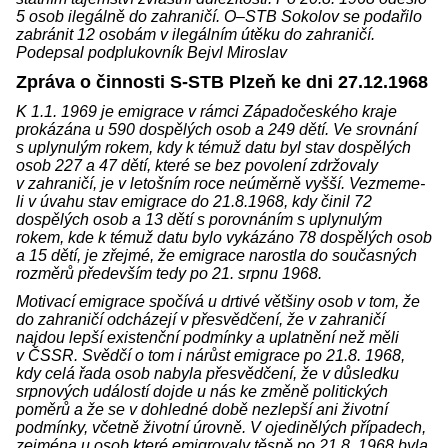
5 osob ilegálně do zahraničí. O–STB Sokolov se podařilo
zabránit 12 osobám v ilegálním útěku do zahraničí.
Podepsal podplukovník Bejvl Miroslav
Zpráva o činnosti S-STB Plzeň ke dni 27.12.1968
K 1.1. 1969 je emigrace v rámci Západočeského kraje
prokázána u 590 dospělých osob a 249 dětí. Ve srovnání
s uplynulým rokem, kdy k témuž datu byl stav dospělých
osob 227 a 47 dětí, které se bez povolení zdržovaly
v zahraničí, je v letošním roce neúměrně vyšší. Vezmeme-
li v úvahu stav emigrace do 21.8.1968, kdy činil 72
dospělých osob a 13 dětí s porovnáním s uplynulým
rokem, kde k témuž datu bylo vykázáno 78 dospělých osob
a 15 dětí, je zřejmé, že emigrace narostla do současných
rozměrů především tedy po 21. srpnu 1968.
Motivací emigrace spočívá u drtivé většiny osob v tom, že
do zahraničí odcházejí v přesvědčení, že v zahraničí
najdou lepší existenční podmínky a uplatnění než měli
v ČSSR. Svědčí o tom i nárůst emigrace po 21.8. 1968,
kdy celá řada osob nabyla přesvědčení, že v důsledku
srpnových událostí dojde u nás ke změně politických
poměrů a že se v dohledné době nezlepší ani životní
podmínky, včetně životní úrovně. V ojedinělých případech,
zejména u osob které emigrovaly těsně po 21.8. 1968 byla