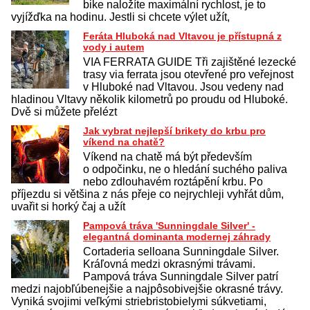
bike naložíte maximální rychlost, je to
vyjížďka na hodinu. Jestli si chcete výlet užít,
Feráta Hluboká nad Vltavou je přístupná z
vody i autem
VIA FERRATA GUIDE Tři zajištěné lezecké
trasy via ferrata jsou otevřené pro veřejnost
v Hluboké nad Vltavou. Jsou vedeny nad
hladinou Vltavy několik kilometrů po proudu od Hluboké.
Dvě si můžete přelézt
Jak vybrat nejlepší brikety do krbu pro
víkend na chatě?
Víkend na chatě má být především
o odpočinku, ne o hledání suchého paliva
nebo zdlouhavém roztápění krbu. Po
příjezdu si většina z nás přeje co nejrychleji vyhřát dům,
uvařit si horký čaj a užít
Pampová tráva 'Sunningdale Silver' -
elegantná dominanta modernej záhrady
Cortaderia selloana Sunningdale Silver.
Kráľovná medzi okrasnými trávami.
Pampová tráva Sunningdale Silver patrí
medzi najobľúbenejšie a najpôsobivejšie okrasné trávy.
Vyniká svojimi veľkými striebristobielymi súkvetiami,