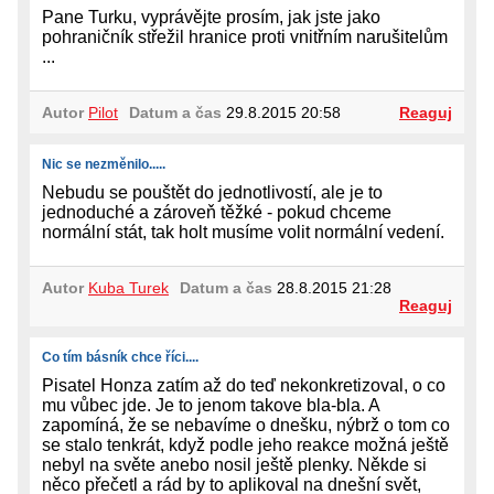
Pane Turku, vyprávějte prosím, jak jste jako
pohraničník střežil hranice proti vnitřním narušitelům
...
Autor
Pilot
Datum a čas
29.8.2015 20:58
Reaguj
Nic se nezměnilo.....
Nebudu se pouštět do jednotlivostí, ale je to
jednoduché a zároveň těžké - pokud chceme
normální stát, tak holt musíme volit normální vedení.
Autor
Kuba Turek
Datum a čas
28.8.2015 21:28
Reaguj
Co tím básník chce říci....
Pisatel Honza zatím až do teď nekonkretizoval, o co
mu vůbec jde. Je to jenom takove bla-bla. A
zapomíná, že se nebavíme o dnešku, nýbrž o tom co
se stalo tenkrát, když podle jeho reakce možná ještě
nebyl na světe anebo nosil ještě plenky. Někde si
něco přečetl a rád by to aplikoval na dnešní svět,