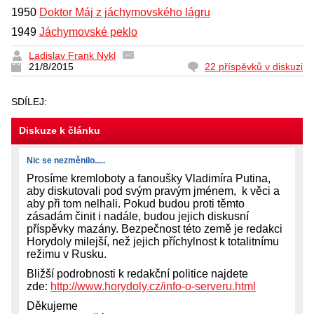
1950
Doktor Máj z jáchymovského lágru
1949
Jáchymovské peklo
Ladislav Frank Nykl
21/8/2015
22 příspěvků v diskuzi
SDÍLEJ:
Diskuze k článku
Nic se nezměnilo.....
Prosíme kremloboty a fanoušky Vladimíra Putina,
aby diskutovali pod svým pravým jménem, k věci a
aby při tom nelhali. Pokud budou proti těmto
zásadám činit i nadále, budou jejich diskusní
příspěvky mazány. Bezpečnost této země je redakci
Horydoly milejší, než jejich příchylnost k totalitnímu
režimu v Rusku.
Bližší podrobnosti k redakční politice najdete
zde:
http://www.horydoly.cz/info-o-serveru.html
Děkujeme