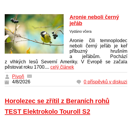
Aronie neboli černý
jeřáb
Vydáno včera
Aronie čili temnoplodec
neboli černý jeřáb je keř
příbuzný hrušním
a jeřábům. Pochází
z vlhkých lesů Severní Ameriky. V Evropě se začala
pěstovat roku 1700....
celý článek
Pivoň
4/8/2026
0 příspěvků v diskuzi
Horolezec se zřítil z Beraních rohů
TEST Elektrokolo Touroll S2