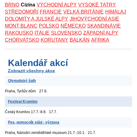
BRNO
Cizina
VÝCHODNÍ ALPY
VYSOKÉ TATRY
STŘEDOMOŘÍ
FRANCIE
VELKÁ BRITÁNIE
HIMÁLAJ
DOLOMITY A JULSKÉ ALPY
JIHOVÝCHODNÍ ASIE
MONT BLANC
POLSKO
NĚMECKO
SKANDINÁVIE
RAKOUSKO
ITÁLIE
SLOVENSKO
ZÁPADNÍ ALPY
CHORVATSKO
KORUTANY
BALKÁN
AFRIKA
Kalendář akcí
Zobrazit všechny akce
Olympijský šplh
Praha, Tyršův dům
27.6.
Festival Krumlov
Český Krumlov
17.7.-8.8.
17.7.
Pes, pomocník stád - výstava
Praha, Národní zemědělské muzeum
21.7.-10.1.
21.7.