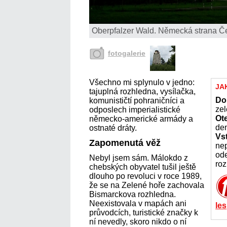
Oberpfalzer Wald. Německá strana Č
fotogalerie
Všechno mi splynulo v jedno:
JA
tajuplná rozhledna, vysílačka,
Do
komunističtí pohraničníci a
zel
odposlech imperialistické
Ot
německo-americké armády a
den
ostnaté dráty.
Vs
Zapomenutá věž
nep
od
Nebyl jsem sám. Málokdo z
ro
chebských obyvatel tušil ještě
dlouho po revoluci v roce 1989,
že se na Zelené hoře zachovala
Bismarckova rozhledna.
Neexistovala v mapách ani
les
průvodcích, turistické značky k
ní nevedly, skoro nikdo o ní