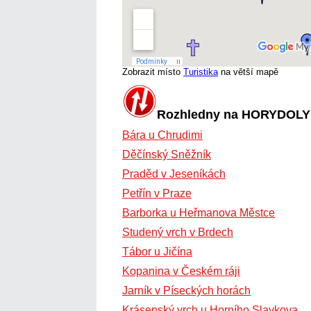
Zobrazit místo
Turistika
na větší mapě
Rozhledny na HORYDOLY
Bára u Chrudimi
Děčínský Sněžník
Praděd v Jeseníkách
Petřín v Praze
Barborka u Heřmanova Městce
Studený vrch v Brdech
Tábor u Jičína
Kopanina v Českém ráji
Jarník v Píseckých horách
Krásenský vrch u Horního Slavkova