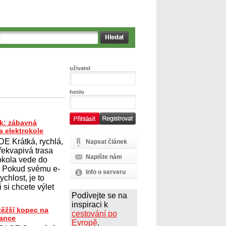
uživatel
heslo
k: zábavná
a elektrokole
E Krátká, rychlá,
Napsat článek
řekvapivá trasa
Napište nám
rokola vede do
. Pokud svému e-
Info o serveru
ychlost, je to
 si chcete výlet
Podívejte se na
inspiraci k
těžší kopec na
cestování po
rance
Evropě
.