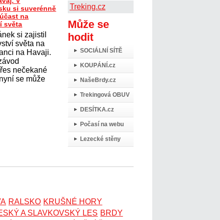
avaj. V
Treking.cz
ku si suverénně
 účast na
Může se
í světa
nek si zajistil
hodit
ství světa na
SOCIÁLNÍ SÍTĚ
anci na Havaji.
 závod
KOUPÁNÍ.cz
přes nečekané
 nyní se může
NašeBrdy.cz
Trekingová OBUV
DESÍTKA.cz
Počasí na webu
Lezecké stěny
VA
RALSKO
KRUŠNÉ HORY
ESKÝ A SLAVKOVSKÝ LES
BRDY