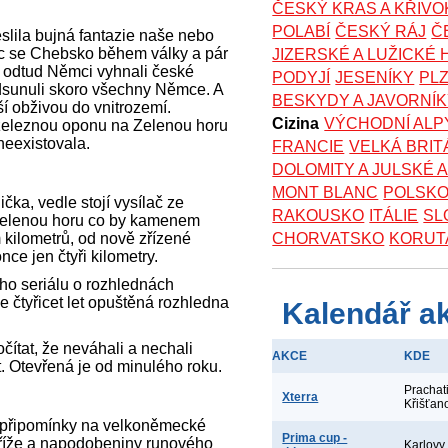
ČESKÝ KRAS A KŘIV
POLABÍ
ČESKÝ RÁJ
Č
eslila bujná fantazie naše nebo
víc se Chebsko během války a pár
JIZERSKÉ A LUŽICKÉ
ve odtud Němci vyhnali české
PODYJÍ
JESENÍKY
PL
odsunuli skoro všechny Němce. A
BESKYDY A JAVORNÍ
ší obživou do vnitrozemí.
Cizina
VÝCHODNÍ ALP
es železnou oponu na Zelenou horu
neexistovala.
FRANCIE
VELKÁ BRIT
DOLOMITY A JULSKÉ 
MONT BLANC
POLSK
ička, vedle stojí vysílač ze
RAKOUSKO
ITÁLIE
SL
 Zelenou horu co by kamenem
 kilometrů, od nově zřízené
CHORVATSKO
KORUT
ce jen čtyři kilometry.
ího seriálu o rozhlednách
e čtyřicet let opuštěná rozhledna
Kalendář a
čítat, že neváhali a nechali
AKCE
KDE
t. Otevřená je od minulého roku.
Prachat
Xterra
Křišťan
i připomínky na velkoněmecké
Prima cup -
kříže a napodobeniny runového
Karlovy