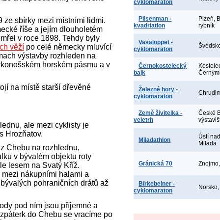
cyklomaraton
Pilsenman -
Plzeň, 
ze sbírky mezi místními lidmi.
kvadriatlon
rybník
cké říše a jejím dlouholetém
emřel v roce 1898. Tehdy byly
Vasaloppet -
Švédsko
ch věží
po celé německy mluvící
cyklomaraton
mach výstavby rozhleden na
krkonošském horském pásmu a v
Černokostelecký
Kostele
bajk
Černými
jí na místě starší dřevěné
Železné hory -
Chrudi
cyklomaraton
Země živitelka -
České B
veletrh
výstaviš
lednu, ale mezi cyklisty je
es Hrozňatov.
Ústí na
Miladathlon
Milada
 z Chebu na rozhlednu,
lku v bývalém objektu roty
Gránická 70
Znojmo,
le lesem na Svatý Kříž.
e mezi nákupními halami a
 bývalých pohraničních drátů až
Birkebeiner -
Norsko
cyklomaraton
ody pod ním jsou příjemné a
 Nazpáterk do Chebu se vracíme po