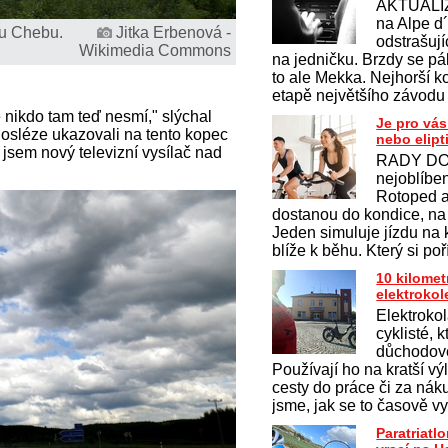
AKTUALI
na Alpe d
 u Chebu.
Jitka Erbenová -
odstrašují
Wikimedia Commons
na jedničku. Brzdy se pálí
to ale Mekka. Nejhorší k
etapě největšího závodu
 nikdo tam teď nesmí," slýchal
Je pro vás
Posléze ukazovali na tento kopec
nebo elipt
jsem nový televizní vysílač nad
RADY DO
nejoblíben
Rotoped a 
dostanou do kondice, na
Jeden simuluje jízdu na 
blíže k běhu. Který si po
10 kilomet
elektroko
Elektrokol
cyklisté, k
důchodov
Používají ho na kratší vý
cesty do práce či za nák
jsme, jak se to časově vy
Paratriatl