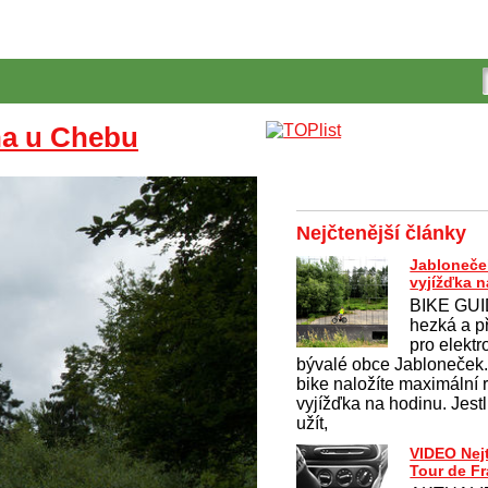
na u Chebu
Nejčtenější články
Jabloneče
vyjížďka n
BIKE GUID
hezká a p
pro elekt
bývalé obce Jabloneček
bike naložíte maximální r
vyjížďka na hodinu. Jestli
užít,
VIDEO Nej
Tour de F