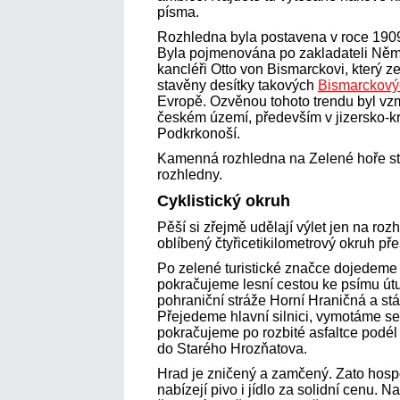
písma.
Rozhledna byla postavena v roce 1909 
Byla pojmenována po zakladateli Něme
kancléři Otto von Bismarckovi, který z
stavěny desítky takových
Bismarckový
Evropě. Ozvěnou tohoto trendu byl vz
českém území, především v jizersko-
Podkrkonoší.
Kamenná rozhledna na Zelené hoře sto
rozhledny.
Cyklistický okruh
Pěší si zřejmě udělají výlet jen na rozh
oblíbený čtyřicetikilometrový okruh př
Po zelené turistické značce dojedeme
pokračujeme lesní cestou ke psímu útu
pohraniční stráže Horní Hraničná a stá
Přejedeme hlavní silnici, vymotáme s
pokračujeme po rozbité asfaltce podél
do Starého Hrozňatova.
Hrad je zničený a zamčený. Zato hosp
nabízejí pivo i jídlo za solidní cenu.