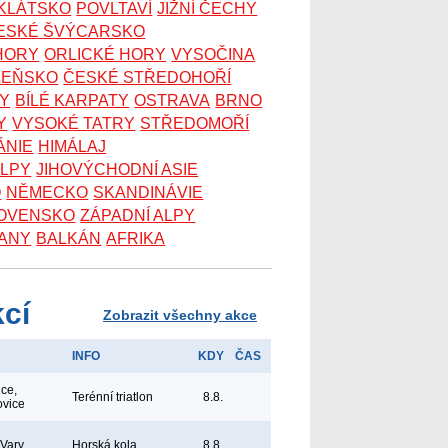
OKLÁTSKO
POVLTAVÍ
JIŽNÍ ČECHY
ESKÉ ŠVÝCARSKO
 HORY
ORLICKÉ HORY
VYSOČINA
ZEŇSKO
ČESKÉ STŘEDOHOŘÍ
KY
BÍLÉ KARPATY
OSTRAVA
BRNO
Y
VYSOKÉ TATRY
STŘEDOMOŘÍ
ÁNIE
HIMÁLAJ
ALPY
JIHOVÝCHODNÍ ASIE
O
NĚMECKO
SKANDINÁVIE
OVENSKO
ZÁPADNÍ ALPY
ANY
BALKÁN
AFRIKA
kcí
Zobrazit všechny akce
INFO
KDY
ČAS
ice,
Terénní triatlon
8.8.
ovice
 Vary
Horská kola
8.8.