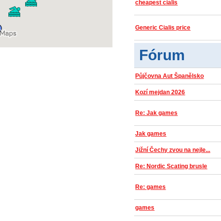
cheapest cialis
Generic Cialis price
Fórum
Půjčovna Aut Španělsko
Kozí mejdan 2026
Re: Jak games
Jak games
Jižní Čechy zvou na nejle...
Re: Nordic Scating brusle
Re: games
games