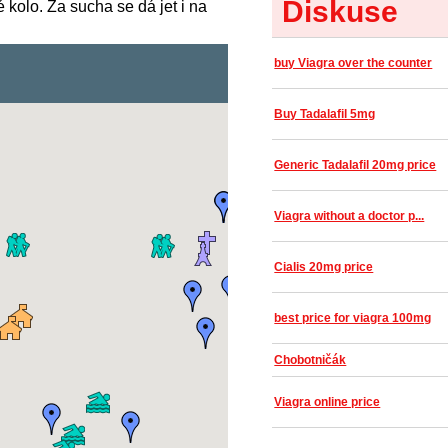
Diskuse
kolo. Za sucha se dá jet i na
buy Viagra over the counter
Buy Tadalafil 5mg
Generic Tadalafil 20mg price
Viagra without a doctor p...
Cialis 20mg price
best price for viagra 100mg
Chobotničák
Viagra online price