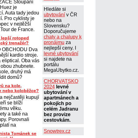
ZACE Stoupání
´Huez je
Hledáte si
cí. Auta tady jedou
ubytování
v ČR
. Pro cyklisty je
nebo na
opec v nejtěžší
Slovensku?
 Tour de France.
Doporučujeme
chaty a chalupy k
 lepší rotoped
pronájmu
za
ický trenažér?
nejlepší ceny. I
 OBCHODU Dva
levné ubytování
ější kardio stroje.
si najdete na
eliptical. Oba vás
portálu
 obou zhubnete.
MegaUbytko.cz.
kole, druhý má
řídit domů?
CHORVATSKO
rů na kole,
2024
levné
le nebo koloběžce?
ubytování v
a nejčastěji kupují
apartmánech a
teří se blíží
pokojích po
ému věku.
celém Jadranu
lety a také na
bez provize
upy. Porovnali
cestovkám.
platí na
Snowtrex.cz
onista Tománek se