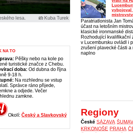
vrací na H
Lucemburs
vybojoval
mistrovstv
eského lesa.
Kuba Turek
Paratriatlonista Jan Tomá
účast na letošním mistrov
klasické ironmanské dist
Rozhodující kvalifikační
v Lucembursku ovládl i 
zrušení plavecké části a
K NA TO
naplno
prava:
Pěšky nebo na kole po
ené turistické značce z Chebu.
evírací doba:
Od dubna do října
ně 9-18 h.
tupné:
Na rozhlednu se vstup
latí. Správce ráno přijede,
emkne a odjede. Večer
zhlednu zamkne.
Regiony
Okolí:
Český a Slavkovský
České
SÁZAVA
ŠUMA
KRKONOŠE
PRAHA
Č