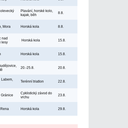
Bolevecký
Plavání, horské kolo,
8.8.
kajak, běh
, Mora
Horská kola
8.8.
c nad
Horská kola
15.8.
 lesy
m
Horská kola
15.8.
udějovice,
20.-25.8.
20.8.
tě
d Labem,
Terénní triatlon
22.8.
Cyklistický závod do
 Gránice
23.8.
vrchu
, Rena
Horská kola
29.8.