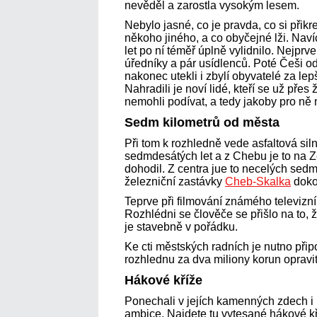
nevěděl a zarostla vysokým lesem.
Nebylo jasné, co je pravda, co si přikr
někoho jiného, a co obyčejné lži. Na
let po ní téměř úplně vylidnilo. Nejpr
úředníky a pár usídlenců. Poté Češi 
nakonec utekli i zbylí obyvatelé za lep
Nahradili je noví lidé, kteří se už př
nemohli podívat, a tedy jakoby pro ně 
Sedm kilometrů od města
Při tom k rozhledně vede asfaltová siln
sedmdesátých let a z Chebu je to na
dohodil. Z centra jue to necelých sedm
železniční zastávky
Cheb-Skalka
dokon
Teprve při filmování známého televizn
Rozhlédni se člověče se přišlo na to, ž
je stavebně v pořádku.
Ke cti městských radních je nutno připo
rozhlednu za dva miliony korun opravi
Hákové kříže
Ponechali v jejích kamenných zdech 
ambice. Najdete tu vytesané hákové 