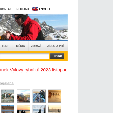
-
KONTAKT
-
REKLAMA
-
ENGLISH
TEST
MÉDIA
ZDRAVÍ
JÍDLO A PITÍ
ánek Výlovy rybníků 2023 listopad
togalerie