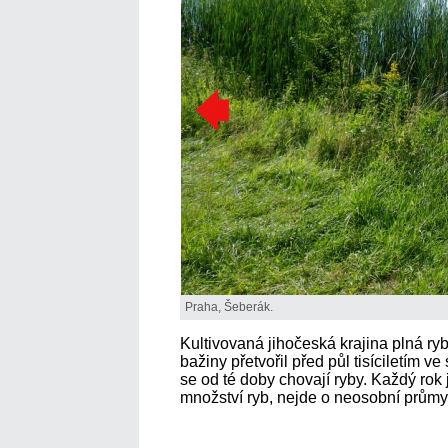
Praha, Šeberák.
Kultivovaná jihočeská krajina plná r
bažiny přetvořil před půl tisíciletím v
se od té doby chovají ryby. Každý rok j
množství ryb, nejde o neosobní průmysl,