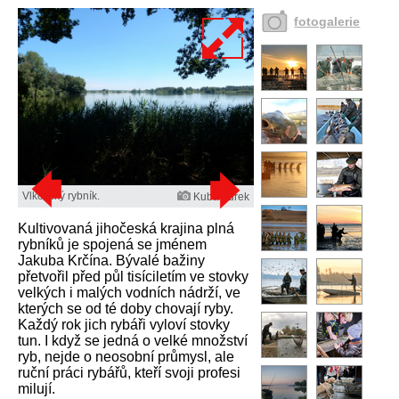
fotogalerie
Vlkovský rybník.
Kuba Turek
Kultivovaná jihočeská krajina plná
rybníků je spojená se jménem
Jakuba Krčína. Bývalé bažiny
přetvořil před půl tisíciletím ve stovky
velkých i malých vodních nádrží, ve
kterých se od té doby chovají ryby.
Každý rok jich rybáři vyloví stovky
tun. I když se jedná o velké množství
ryb, nejde o neosobní průmysl, ale
ruční práci rybářů, kteří svoji profesi
milují.