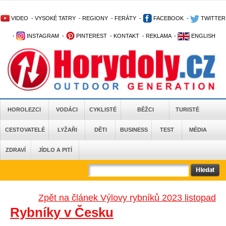
VIDEO
-
VYSOKÉ TATRY
-
REGIONY
-
FERÁTY
-
FACEBOOK
-
TWITTER
-
INSTAGRAM
-
PINTEREST
-
KONTAKT
-
REKLAMA
-
ENGLISH
HOROLEZCI
VODÁCI
CYKLISTÉ
BĚŽCI
TURISTÉ
CESTOVATELÉ
LYŽAŘI
DĚTI
BUSINESS
TEST
MÉDIA
ZDRAVÍ
JÍDLO A PITÍ
Zpět na článek Výlovy rybníků 2023 listopad
Rybníky v Česku