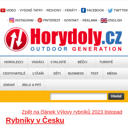
VIDEO
-
VYSOKÉ TATRY
-
REGIONY
-
FERÁTY
-
FACEBOOK
-
TWITTER
-
INSTAGRAM
-
PINTEREST
-
KONTAKT
-
REKLAMA
-
ENGLISH
HOROLEZCI
VODÁCI
CYKLISTÉ
BĚŽCI
TURISTÉ
CESTOVATELÉ
LYŽAŘI
DĚTI
BUSINESS
TEST
MÉDIA
ZDRAVÍ
JÍDLO A PITÍ
Zpět na článek Výlovy rybníků 2023 listopad
Rybníky v Česku