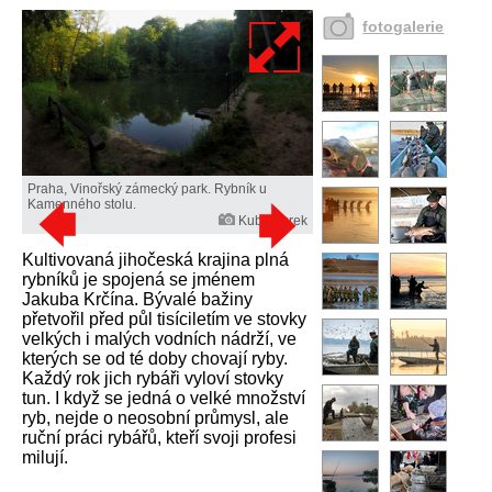
fotogalerie
Praha, Vinořský zámecký park. Rybník u
Kamenného stolu.
Kuba Turek
Kultivovaná jihočeská krajina plná
rybníků je spojená se jménem
Jakuba Krčína. Bývalé bažiny
přetvořil před půl tisíciletím ve stovky
velkých i malých vodních nádrží, ve
kterých se od té doby chovají ryby.
Každý rok jich rybáři vyloví stovky
tun. I když se jedná o velké množství
ryb, nejde o neosobní průmysl, ale
ruční práci rybářů, kteří svoji profesi
milují.