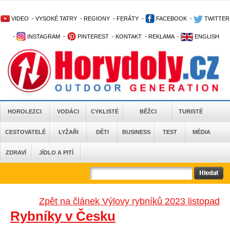
VIDEO
-
VYSOKÉ TATRY
-
REGIONY
-
FERÁTY
-
FACEBOOK
-
TWITTER
-
INSTAGRAM
-
PINTEREST
-
KONTAKT
-
REKLAMA
-
ENGLISH
HOROLEZCI
VODÁCI
CYKLISTÉ
BĚŽCI
TURISTÉ
CESTOVATELÉ
LYŽAŘI
DĚTI
BUSINESS
TEST
MÉDIA
ZDRAVÍ
JÍDLO A PITÍ
Zpět na článek Výlovy rybníků 2023 listopad
Rybníky v Česku