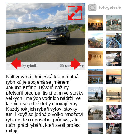
fotogalerie
Louňovický rybník.
Kuba Turek
Kultivovaná jihočeská krajina plná
rybníků je spojená se jménem
Jakuba Krčína. Bývalé bažiny
přetvořil před půl tisíciletím ve stovky
velkých i malých vodních nádrží, ve
kterých se od té doby chovají ryby.
Každý rok jich rybáři vyloví stovky
tun. I když se jedná o velké množství
ryb, nejde o neosobní průmysl, ale
ruční práci rybářů, kteří svoji profesi
milují.