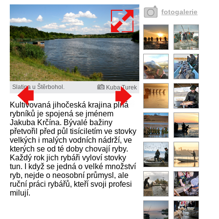
fotogalerie
Slatina u Štěrbohol.
Kuba Turek
Kultivovaná jihočeská krajina plná
rybníků je spojená se jménem
Jakuba Krčína. Bývalé bažiny
přetvořil před půl tisíciletím ve stovky
velkých i malých vodních nádrží, ve
kterých se od té doby chovají ryby.
Každý rok jich rybáři vyloví stovky
tun. I když se jedná o velké množství
ryb, nejde o neosobní průmysl, ale
ruční práci rybářů, kteří svoji profesi
milují.