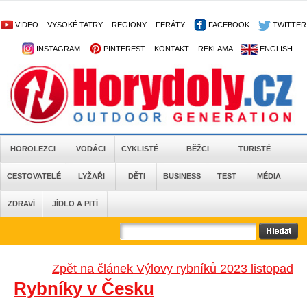
VIDEO
-
VYSOKÉ TATRY
-
REGIONY
-
FERÁTY
-
FACEBOOK
-
TWITTER
-
INSTAGRAM
-
PINTEREST
-
KONTAKT
-
REKLAMA
-
ENGLISH
HOROLEZCI
VODÁCI
CYKLISTÉ
BĚŽCI
TURISTÉ
CESTOVATELÉ
LYŽAŘI
DĚTI
BUSINESS
TEST
MÉDIA
ZDRAVÍ
JÍDLO A PITÍ
Zpět na článek Výlovy rybníků 2023 listopad
Rybníky v Česku