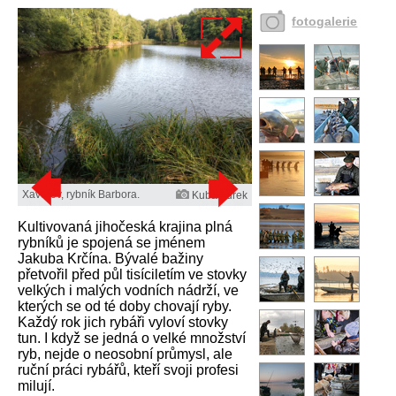
fotogalerie
Xaverov, rybník Barbora.
Kuba Turek
Kultivovaná jihočeská krajina plná
rybníků je spojená se jménem
Jakuba Krčína. Bývalé bažiny
přetvořil před půl tisíciletím ve stovky
velkých i malých vodních nádrží, ve
kterých se od té doby chovají ryby.
Každý rok jich rybáři vyloví stovky
tun. I když se jedná o velké množství
ryb, nejde o neosobní průmysl, ale
ruční práci rybářů, kteří svoji profesi
milují.