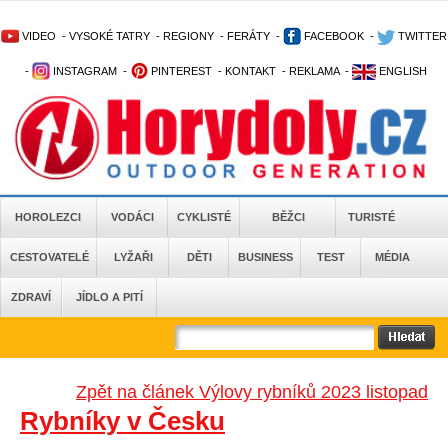
VIDEO
-
VYSOKÉ TATRY
-
REGIONY
-
FERÁTY
-
FACEBOOK
-
TWITTER
-
INSTAGRAM
-
PINTEREST
-
KONTAKT
-
REKLAMA
-
ENGLISH
HOROLEZCI
VODÁCI
CYKLISTÉ
BĚŽCI
TURISTÉ
CESTOVATELÉ
LYŽAŘI
DĚTI
BUSINESS
TEST
MÉDIA
ZDRAVÍ
JÍDLO A PITÍ
Zpět na článek Výlovy rybníků 2023 listopad
Rybníky v Česku