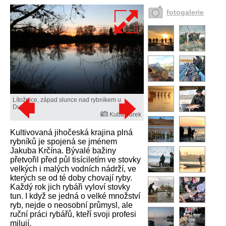
fotogalerie
Lítožnice, západ slunce nad rybníkem u
Dubče.
Kuba Turek
Kultivovaná jihočeská krajina plná
rybníků je spojená se jménem
Jakuba Krčína. Bývalé bažiny
přetvořil před půl tisíciletím ve stovky
velkých i malých vodních nádrží, ve
kterých se od té doby chovají ryby.
Každý rok jich rybáři vyloví stovky
tun. I když se jedná o velké množství
ryb, nejde o neosobní průmysl, ale
ruční práci rybářů, kteří svoji profesi
milují.