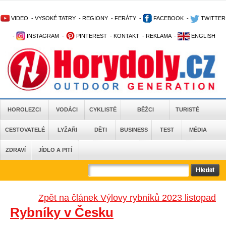
VIDEO
-
VYSOKÉ TATRY
-
REGIONY
-
FERÁTY
-
FACEBOOK
-
TWITTER
-
INSTAGRAM
-
PINTEREST
-
KONTAKT
-
REKLAMA
-
ENGLISH
HOROLEZCI
VODÁCI
CYKLISTÉ
BĚŽCI
TURISTÉ
CESTOVATELÉ
LYŽAŘI
DĚTI
BUSINESS
TEST
MÉDIA
ZDRAVÍ
JÍDLO A PITÍ
Zpět na článek Výlovy rybníků 2023 listopad
Rybníky v Česku